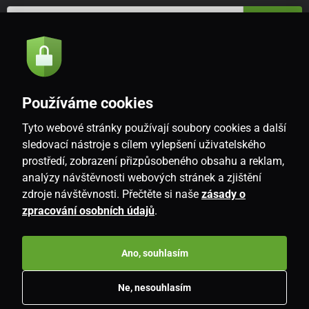
Odeslat
Souhlasím se
zásadami zpracování osobních údajů
Používáme cookies
Tyto webové stránky používají soubory cookies a další
CZ
sledovací nástroje s cílem vylepšení uživatelského
prostředí, zobrazení přizpůsobeného obsahu a reklam,
analýzy návštěvnosti webových stránek a zjištění
zdroje návštěvnosti. Přečtěte si naše
zásady o
zpracování osobních údajů
.
Ano, souhlasím
Copyright © 2026
www.i-living.cz
. Všechna práva vyhrazena.
Ne, nesouhlasím
E-shop vytvořila
SIMPLIA.cz