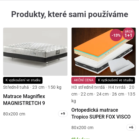
Produkty, které sami používáme
akce
1+1
-13%
K vyzkoušení ve studiu
AKČNÍ CENA
K vyzkoušení ve studiu
Středně tuhá · 23 cm · 150 kg
H3 středně tvrdá · H4 tvrdá · 20
cm · 22 cm · 24 cm · 26 cm · 135
Matrace Magniflex
kg
MAGNISTRETCH 9
Ortopedická matrace
80x200 cm
+
9
Tropico SUPER FOX VISCO
80x200 cm
+
6