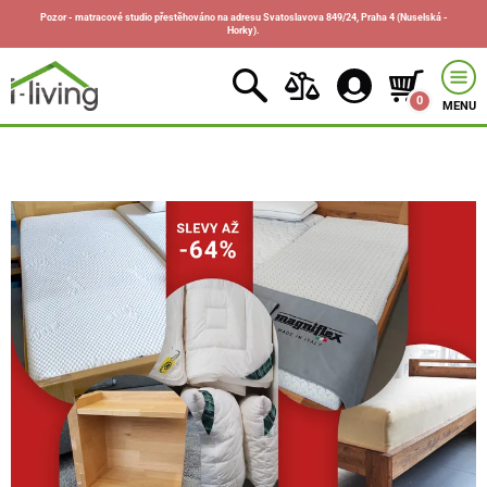
Pozor - matracové studio přestěhováno na adresu Svatoslavova 849/24, Praha 4 (Nuselská -
Horky).
0
MENU