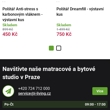
· ·
· ·
Polštář Anti-stress s
Polštář Dreamfill - výstavní
karbonovým vláknem -
kus
výstavní kus
Skladem
Skladem
899 Kč
1 499 Kč
450 Kč
750 Kč
Navštivte naše matracové a bytové
studio v Praze
+420 724 712 000
Více
service@i-living.cz
Po-Čt
09:00 - 17:00