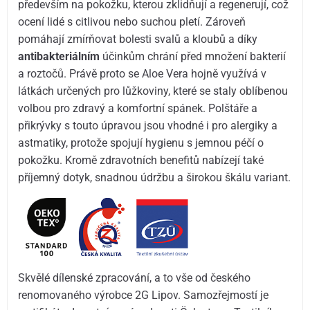
především na pokožku, kterou zklidňují a regenerují, což
ocení lidé s citlivou nebo suchou pletí. Zároveň
pomáhají zmírňovat bolesti svalů a kloubů a díky
antibakteriálním
účinkům chrání před množení bakterií
a roztočů. Právě proto se Aloe Vera hojně využívá v
látkách určených pro lůžkoviny, které se staly oblíbenou
volbou pro zdravý a komfortní spánek. Polštáře a
přikrývky s touto úpravou jsou vhodné i pro alergiky a
astmatiky, protože spojují hygienu s jemnou péčí o
pokožku. Kromě zdravotních benefitů nabízejí také
příjemný dotyk, snadnou údržbu a širokou škálu variant.
Skvělé dílenské zpracování, a to vše od českého
renomovaného výrobce 2G Lipov. Samozřejmostí je