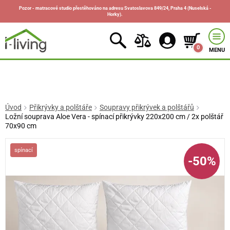
Pozor - matracové studio přestěhováno na adresu Svatoslavova 849/24, Praha 4 (Nuselská -
Horky).
0
MENU
Úvod
Přikrývky a polštáře
Soupravy přikrývek a polštářů
Ložní souprava Aloe Vera - spínací přikrývky 220x200 cm / 2x polštář
70x90 cm
spínací
-50%