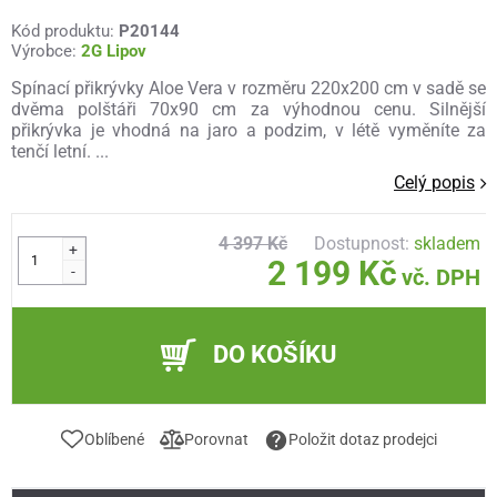
Kód produktu:
P20144
Výrobce:
2G Lipov
Spínací přikrývky Aloe Vera v rozměru 220x200 cm v sadě se
dvěma polštáři 70x90 cm za výhodnou cenu. Silnější
přikrývka je vhodná na jaro a podzim, v létě vyměníte za
tenčí letní. ...
Celý popis
4 397 Kč
Dostupnost:
skladem
+
2 199 Kč
-
vč. DPH
DO KOŠÍKU
Oblíbené
Porovnat
Položit dotaz prodejci