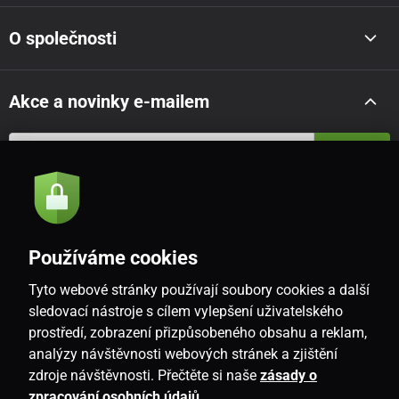
O společnosti
Akce a novinky e-mailem
Odeslat
Souhlasím se
zásadami zpracování osobních údajů
Používáme cookies
Tyto webové stránky používají soubory cookies a další
CZ
sledovací nástroje s cílem vylepšení uživatelského
prostředí, zobrazení přizpůsobeného obsahu a reklam,
analýzy návštěvnosti webových stránek a zjištění
zdroje návštěvnosti. Přečtěte si naše
zásady o
zpracování osobních údajů
.