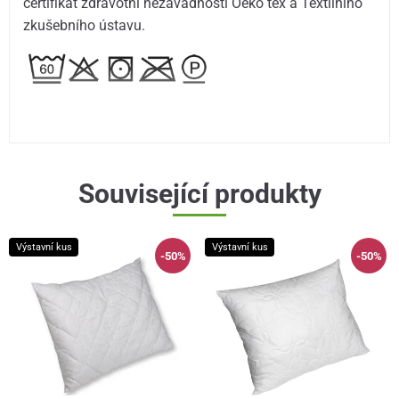
certifikát zdravotní nezávadnosti Öeko tex a Textilního
zkušebního ústavu.
Související produkty
Výstavní kus
Výstavní kus
-50%
-50%