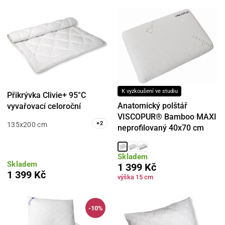
K vyzkoušení ve studiu
Přikrývka Clivie+ 95°C
Anatomický polštář
vyvařovací celoroční
VISCOPUR® Bamboo MAXI
+
2
135x200 cm
neprofilovaný 40x70 cm
Skladem
Skladem
1 399 Kč
1 399 Kč
výška 15 cm
-10%