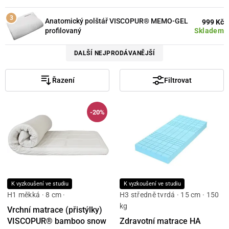
Anatomický polštář VISCOPUR® MEMO-GEL
999 Kč
Skladem
profilovaný
DALŠÍ NEJPRODÁVANĚJŠÍ
Řazení
Filtrovat
-20%
K vyzkoušení ve studiu
K vyzkoušení ve studiu
H1 měkká · 8 cm ·
H3 středně tvrdá · 15 cm · 150
kg
Vrchní matrace (přistýlky)
VISCOPUR® bamboo snow
Zdravotní matrace HA