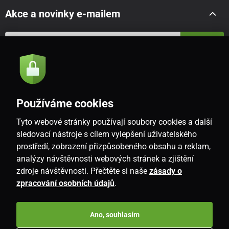
Akce a novinky e-mailem
Odeslat
Souhlasím se
zásadami zpracování osobních údajů
Používáme cookies
Tyto webové stránky používají soubory cookies a další
CZ
sledovací nástroje s cílem vylepšení uživatelského
prostředí, zobrazení přizpůsobeného obsahu a reklam,
analýzy návštěvnosti webových stránek a zjištění
zdroje návštěvnosti. Přečtěte si naše
zásady o
zpracování osobních údajů
.
Ano, souhlasím