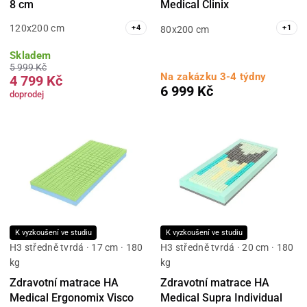
8 cm
Medical Clinix
120x200 cm
+
4
+
1
80x200 cm
Skladem
5 999 Kč
Na zakázku 3-4 týdny
4 799 Kč
6 999 Kč
doprodej
K vyzkoušení ve studiu
K vyzkoušení ve studiu
H3 středně tvrdá · 17 cm · 180
H3 středně tvrdá · 20 cm · 180
kg
kg
Zdravotní matrace HA
Zdravotní matrace HA
Medical Ergonomix Visco
Medical Supra Individual