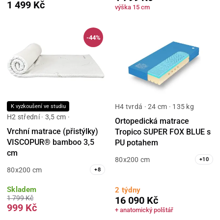
1 499 Kč
výška 15 cm
-44%
H4 tvrdá · 24 cm · 135 kg
K vyzkoušení ve studiu
H2 střední · 3,5 cm ·
Ortopedická matrace
Vrchní matrace (přistýlky)
Tropico SUPER FOX BLUE s
VISCOPUR® bamboo 3,5
PU potahem
cm
80x200 cm
+
10
80x200 cm
+
8
Skladem
2 týdny
1 799 Kč
16 090 Kč
999 Kč
+ anatomický polštář