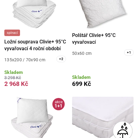
spínací
Polštář Clivie+ 95°C
Ložní souprava Clivie+ 95°C
vyvařovací
vyvařovací 4 roční období
+
1
50x60 cm
+
2
135x200 / 70x90 cm
Skladem
Skladem
3 298 Kč
2 968 Kč
699 Kč
akce
1+1