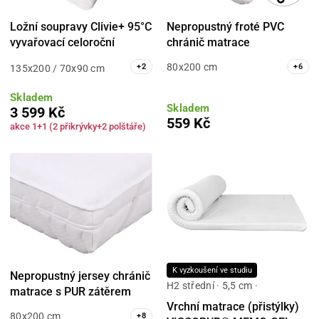
Ložní soupravy Clivie+ 95°C
Nepropustný froté PVC
vyvařovací celoroční
chránič matrace
80x200 cm
+
2
+
6
135x200 / 70x90 cm
Skladem
Skladem
3 599 Kč
559 Kč
akce 1+1 (2 přikrývky+2 polštáře)
K vyzkoušení ve studiu
Nepropustný jersey chránič
H2 střední · 5,5 cm ·
matrace s PUR zátěrem
Vrchní matrace (přistýlky)
80x200 cm
+
8