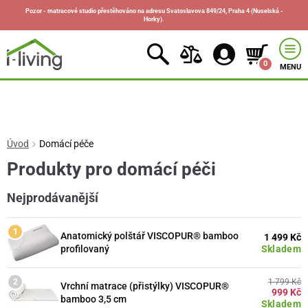
Pozor - matracové studio přestěhováno na adresu Svatoslavova 849/24, Praha 4 (Nuselská -
Horky).
0
MENU
Úvod
Domácí péče
Produkty pro domácí péči
Nejprodávanější
Anatomický polštář VISCOPUR® bamboo
1 499 Kč
Skladem
profilovaný
1 799 Kč
Vrchní matrace (přistýlky) VISCOPUR®
999 Kč
bamboo 3,5 cm
Skladem