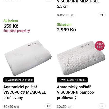
VISCOPUR® MEMO-GEL
5,5 cm
80x200 cm
+
8
Skladem
Skladem
659 Kč
2 999 Kč
částečně prodyšný
akce
1+1
K vyzkoušení ve studiu
K vyzkoušení ve studiu
Anatomický polštář
Anatomický polštář
VISCOPUR® MEMO-GEL
VISCOPUR® bamboo
profilovaný
profilovaný
+
1
+
1
30x50 cm
30x50 cm