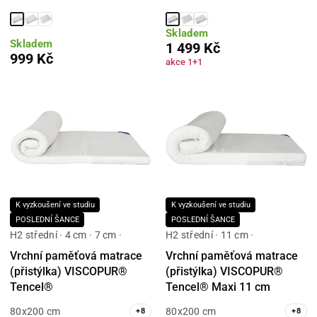
Skladem
Skladem
1 499 Kč
999 Kč
akce 1+1
K vyzkoušení ve studiu
K vyzkoušení ve studiu
POSLEDNÍ ŠANCE
POSLEDNÍ ŠANCE
H2 střední · 4 cm · 7 cm ·
H2 střední · 11 cm ·
Vrchní paměťová matrace
Vrchní paměťová matrace
(přistýlka) VISCOPUR®
(přistýlka) VISCOPUR®
Tencel®
Tencel® Maxi 11 cm
80x200 cm
80x200 cm
+
8
+
8