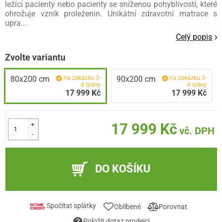
ležící pacienty nebo pacienty se sníženou pohyblivostí, které
ohrožuje vznik proleženin. Unikátní zdravotní matrace s
upra...
Celý popis
Zvolte variantu
80x200 cm
na zakázku 3-
90x200 cm
na zakázku 3-
4 týdny
4 týdny
17 999 Kč
17 999 Kč
+
17 999 Kč
vč. DPH
-
DO KOŠÍKU
Spočítat splátky
Oblíbené
Porovnat
Položit dotaz prodejci