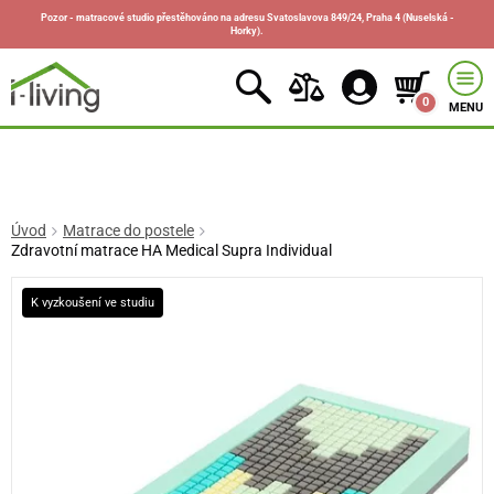
Pozor - matracové studio přestěhováno na adresu Svatoslavova 849/24, Praha 4 (Nuselská -
Horky).
0
MENU
Úvod
Matrace do postele
Zdravotní matrace HA Medical Supra Individual
K vyzkoušení ve studiu