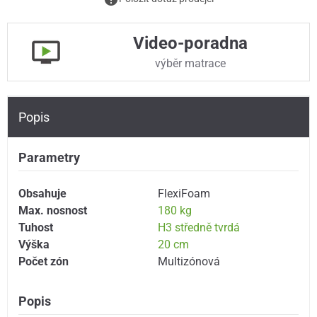
Video-poradna
výběr matrace
Popis
Parametry
Obsahuje
FlexiFoam
Max. nosnost
180 kg
Tuhost
H3 středně tvrdá
Výška
20 cm
Počet zón
Multizónová
Popis