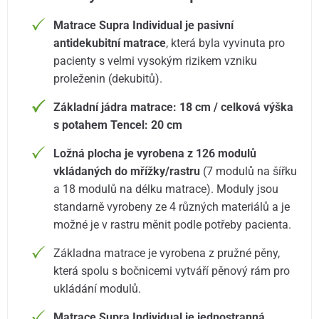
Matrace Supra Individual je pasivní
antidekubitní matrace
, která byla vyvinuta pro
pacienty s velmi vysokým rizikem vzniku
proleženin (dekubitů).
Základní jádra matrace: 18 cm / celková výška
s potahem Tencel: 20 cm
Ložná plocha je vyrobena z 126 modulů
vkládaných do mřížky/rastru
(7 modulů na šířku
a 18 modulů na délku matrace). Moduly jsou
standarně vyrobeny ze 4 různých materiálů a je
možné je v rastru měnit podle potřeby pacienta.
Základna matrace je vyrobena z pružné pěny,
která spolu s bočnicemi vytváří pěnový rám pro
ukládání modulů.
Matrace Supra Individual je jednostranná
.