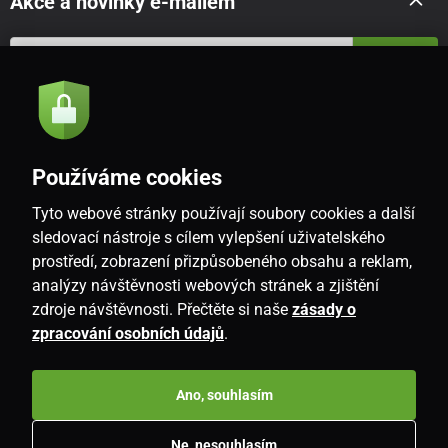
Akce a novinky e-mailem
Odeslat
Souhlasím se
zásadami zpracování osobních údajů
Používáme cookies
Tyto webové stránky používají soubory cookies a další
CZ
sledovací nástroje s cílem vylepšení uživatelského
prostředí, zobrazení přizpůsobeného obsahu a reklam,
analýzy návštěvnosti webových stránek a zjištění
zdroje návštěvnosti. Přečtěte si naše
zásady o
zpracování osobních údajů
.
Ano, souhlasím
Copyright © 2026
www.i-living.cz
. Všechna práva vyhrazena.
Ne, nesouhlasím