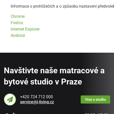
Informace o prohlížečích a o způsobu nastavení předvole
Chrome
Firefox
Internet Explorer
Android
Navštivte naše matracové a
bytové studio v Praze
+420 724 712 000
Více
o studiu
service@i-living.cz