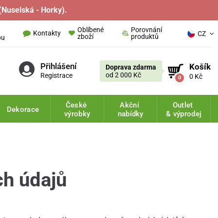
(Nuselská - Horky).
Oblíbené
Porovnání
Kontakty
CZ
zboží
produktů
pu
Přihlášení
Košík
Doprava zdarma
od 2 000 Kč
Registrace
0 Kč
0
České
Akční
Outlet
Dekorace
výrobky
nabídky
& výprodej
ch údajů