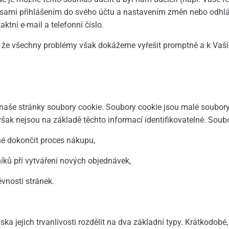
íte sami přihlášením do svého účtu a nastavením změn nebo odhláš
tní e-mail a telefonní číslo.
 že všechny problémy však dokážeme vyřešit promptně a k Vaší
še stránky soubory cookie. Soubory cookie jsou malé soubory, k
však nejsou na základě těchto informací identifikovatelné. Soubor
né dokončit proces nákupu,
ků při vytváření nových objednávek,
vnosti stránek.
a jejich trvanlivosti rozdělit na dva základní typy. Krátkodobé,