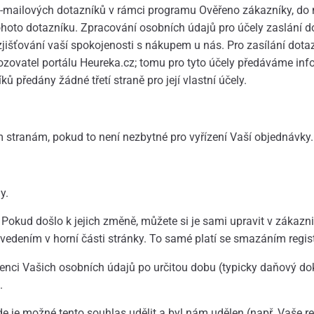
e-mailových dotazníků v rámci programu Ověřeno zákazníky, do 
tohoto dotazníku. Zpracování osobních údajů pro účely zaslání
jišťování vaší spokojenosti s nákupem u nás. Pro zasílání dot
vozovatel portálu Heureka.cz; tomu pro tyto účely předáváme i
ů předány žádné třetí straně pro její vlastní účely.
m stranám, pokud to není nezbytné pro vyřízení Vaší objednávky.
y.
Pokud došlo k jejich změně, můžete si je sami upravit v zákazni
 uvedením v horní části stránky. To samé platí se smazáním regi
ci Vašich osobních údajů po určitou dobu (typicky daňový dok
.
de je možné tento souhlas udělit a byl nám udělen (např. Vaše 