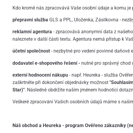
Kdo kromě nás zpracovává Vaše osobní údaje a komu je
přepravní služba
GLS a PPL, Uloženka, Zásilkovna - nezb
reklamní agentura
- zpracovává anonymní data z našeho e
naleznete v další části textu. Agentura nemá přístup k V
účetní společnost
- nezbytné pro vedení povinné daňové e
dodavatel e-shopového řešení -
nutné pro správný chod 
externí hodnocení nákupu
- např. Heureka - služba Ověřen
zaškrtněte při dokončení objednávky možnost
"Souhlasím
Star)"
. Následně obdržíte naším jménem hodnotící dotazník
Veškeré zpracování Vašich osobních údajů máme s našimi
Náš obchod a Heureka - program Ověřeno zákazníky
(n