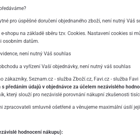
 předáváme?
ytné pro úspěšné doručení objednaného zboží, není nutný Váš s
-shopu na základě sběru tzv. Cookies. Nastavení cookies si mů
aši osobním datům.
vidence, není nutný Váš souhlas
obchodu a vyřízení Vaší objednávky, není nutný váš souhlas
o zákazníky, Seznam.cz - služba Zboží.cz, Favi.cz - služba Favi
 s předáním údajů v objednávce za účelem nezávislého hodnoc
, který slouží pro nezávislé porovnání nákupní zkušenosti tisí
 zpracovateli smluvně ošetřené a věnujeme maximální úsilí jej
ezávislé hodnocení nákupu):