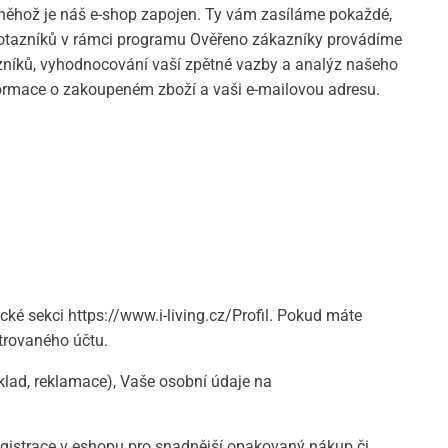
něhož je náš e-shop zapojen. Ty vám zasíláme pokaždé,
 dotazníků v rámci programu Ověřeno zákazníky provádíme
azníků, vyhodnocování vaší zpětné vazby a analýz našeho
nformace o zakoupeném zboží a vaši e-mailovou adresu.
cké sekci https://www.i-living.cz/Profil. Pokud máte
strovaného účtu.
lad, reklamace), Vaše osobní údaje na
registrace v eshopu pro snadnější opakovaný nákup či