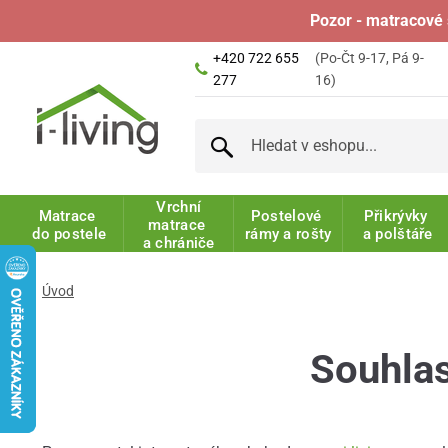
Pozor - matracové 
+420 722 655
(Po-Čt 9-17, Pá 9-
277
16)
Vrchní
Matrace
Postelové
Přikrývky
matrace
do postele
rámy a rošty
a polštáře
a chrániče
Úvod
Souhlas