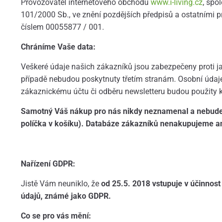
Provozovatel internetového obchodu
www.i-living.cz
, spo
101/2000 Sb., ve znění pozdějších předpisů a ostatními 
číslem 00055877 / 001.
Chráníme Vaše data:
Veškeré údaje našich zákazníků jsou zabezpečeny proti ja
případě nebudou poskytnuty třetím stranám. Osobní údaje
zákaznickému účtu či odběru newsletteru budou použity 
Samotný Váš nákup pro nás nikdy neznamenal a nebude 
políčka v košíku). Databáze zákazníků nenakupujeme a
Nařízení GDPR:
Jistě Vám neuniklo, že
od 25.5. 2018 vstupuje v účinnos
údajů, známé jako GDPR.
Co se pro vás mění: