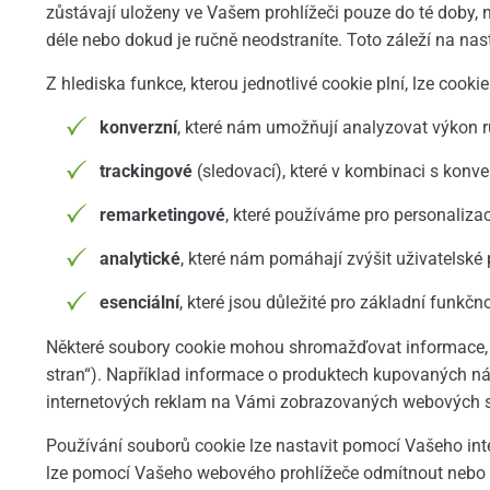
zůstávají uloženy ve Vašem prohlížeči pouze do té doby, n
déle nebo dokud je ručně neodstraníte. Toto záleží na nas
Z hlediska funkce, kterou jednotlivé cookie plní, lze cookie
konverzní
, které nám umožňují analyzovat výkon 
trackingové
(sledovací), které v kombinaci s konv
remarketingové
, které používáme pro personaliza
analytické
, které nám pomáhají zvýšit uživatelské 
esenciální
, které jsou důležité pro základní funkčn
Některé soubory cookie mohou shromažďovat informace, kter
stran“). Například informace o produktech kupovaných n
internetových reklam na Vámi zobrazovaných webových str
Používání souborů cookie lze nastavit pomocí Vašeho inte
lze pomocí Vašeho webového prohlížeče odmítnout nebo n