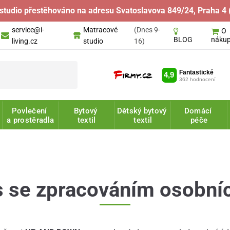
studio přestěhováno na adresu Svatoslavova 849/24, Praha 4 
service@i-
Matracové
(Dnes 9-
O
náku
BLOG
living.cz
studio
16)
Povlečení
Bytový
Dětský bytový
Domácí
a prostěradla
textil
textil
péče
 se zpracováním osobní