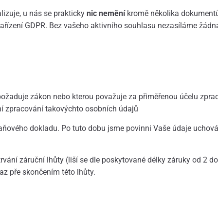
lizuje, u nás se prakticky
nic nemění
kromě několika dokumentům 
i nařízení GDPR. Bez vašeho aktivního souhlasu nezasíláme žád
ožaduje zákon nebo kterou považuje za přiměřenou účelu zprac
í zpracování takovýchto osobních údajů
daňového dokladu. Po tuto dobu jsme povinni Vaše údaje uchová
rvání záruční lhůty (liší se dle poskytované délky záruky od 2 d
z pře skončením této lhůty.