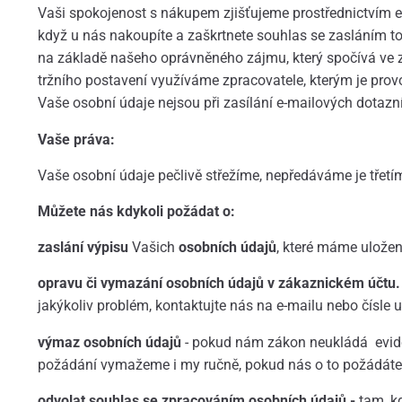
Vaši spokojenost s nákupem zjišťujeme prostřednictvím 
když u nás nakoupíte a zaškrtnete souhlas se zasláním 
na základě našeho oprávněného zájmu, který spočívá ve z
tržního postavení využíváme zpracovatele, kterým je pro
Vaše osobní údaje nejsou při zasílání e-mailových dotazník
Vaše práva:
Vaše osobní údaje pečlivě střežíme, nepředáváme je třetí
Můžete nás kdykoli požádat o:
zaslání výpisu
Vašich
osobních údajů
, které máme uložen
opravu či vymazání osobních údajů v zákaznickém účtu.
jakýkoliv problém, kontaktujte nás na e-mailu nebo čísle
výmaz osobních údajů
- pokud nám zákon neukládá eviden
požádání vymažeme i my ručně, pokud nás o to požádáte
odvolat souhlas se zpracováním osobních údajů -
tam, k