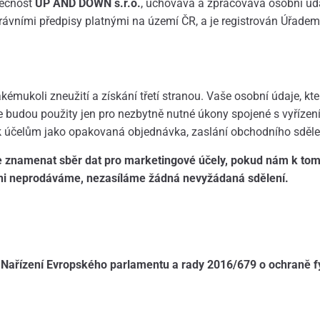
lečnost
UP AND DOWN s.r.o.
, uchovává a zpracovává osobní úd
právními předpisy platnými na území ČR, a je registrován Úřade
kémukoli zneužití a získání třetí stranou. Vaše osobní údaje, k
 budou použity jen pro nezbytně nutné úkony spojené s vyřízení
k účelům jako opakovaná objednávka, zaslání obchodního sděle
znamenat sběr dat pro marketingové účely, pokud nám k tomu
ni neprodáváme, nezasíláme žádná nevyžádaná sdělení.
t Nařízení Evropského parlamentu a rady 2016/679 o ochraně f