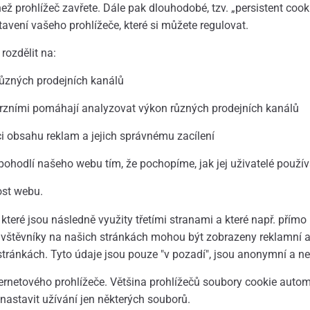
ež prohlížeč zavřete. Dále pak dlouhodobé, tzv. „persistent coo
tavení vašeho prohlížeče, které si můžete regulovat.
 rozdělit na:
různých prodejních kanálů
erzními pomáhají analyzovat výkon různých prodejních kanálů
ci obsahu reklam a jejich správnému zacílení
pohodlí našeho webu tím, že pochopíme, jak jej uživatelé použív
ost webu.
é jsou následně využity třetími stranami a které např. přímo po
ávštěvníky na našich stránkách mohou být zobrazeny reklamní 
ánkách. Tyto údaje jsou pouze "v pozadí", jsou anonymní a nelz
rnetového prohlížeče. Většina prohlížečů soubory cookie autom
astavit užívání jen některých souborů.