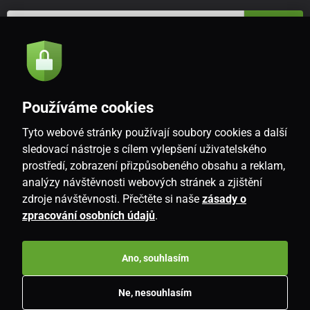
Odeslat
Souhlasím se
zásadami zpracování osobních údajů
Používáme cookies
Tyto webové stránky používají soubory cookies a další
CZ
sledovací nástroje s cílem vylepšení uživatelského
prostředí, zobrazení přizpůsobeného obsahu a reklam,
analýzy návštěvnosti webových stránek a zjištění
zdroje návštěvnosti. Přečtěte si naše
zásady o
zpracování osobních údajů
.
Ano, souhlasím
Copyright © 2026
www.i-living.cz
. Všechna práva vyhrazena.
Ne, nesouhlasím