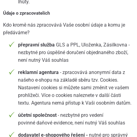
lhůty.
Údaje o zpracovatelích
Kdo kromě nás zpracovává Vaše osobní údaje a komu je
předáváme?
přepravní služba
GLS a PPL, Uloženka, Zásilkovna -
nezbytné pro úspěšné doručení objednaného zboží,
není nutný Váš souhlas
reklamní agentura
- zpracovává anonymní data z
našeho e-shopu na základě sběru tzv. Cookies.
Nastavení cookies si můžete sami změnit ve vašem
prohlížeči. Více o cookies naleznete v další části
textu. Agentura nemá přístup k Vaši osobním datům.
účetní společnost
- nezbytné pro vedení
povinné daňové evidence, není nutný Váš souhlas
dodavatel e-shopového řešení -
nutné pro správný