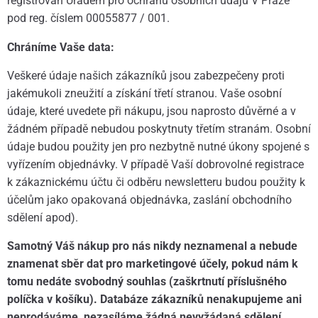
registrován Úřadem pro ochranu osobních údajů V Praze
pod reg. číslem 00055877 / 001.
Chráníme Vaše data:
Veškeré údaje našich zákazníků jsou zabezpečeny proti
jakémukoli zneužití a získání třetí stranou. Vaše osobní
údaje, které uvedete při nákupu, jsou naprosto důvěrné a v
žádném případě nebudou poskytnuty třetím stranám. Osobní
údaje budou použity jen pro nezbytně nutné úkony spojené s
vyřízením objednávky. V případě Vaší dobrovolné registrace
k zákaznickému účtu či odběru newsletteru budou použity k
účelům jako opakovaná objednávka, zaslání obchodního
sdělení apod).
Samotný Váš nákup pro nás nikdy neznamenal a nebude
znamenat sběr dat pro marketingové účely, pokud nám k
tomu nedáte svobodný souhlas (zaškrtnutí příslušného
políčka v košíku). Databáze zákazníků nenakupujeme ani
neprodáváme, nezasíláme žádná nevyžádaná sdělení.