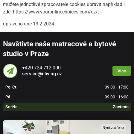
můžete jednotlivé zpracovatele cookies upravit například i
zde: https://www.youronlinechoices.com/cz/.
upraveno dne 13.2.2024
Navštivte naše matracové a bytové
studio v Praze
+420 724 712 000
Více
service@i-living.cz
Po-Čt
09:00 - 17:00
Pá
09:00 - 16:00
So-Ne
Zavřeno
Nyní zavřeno