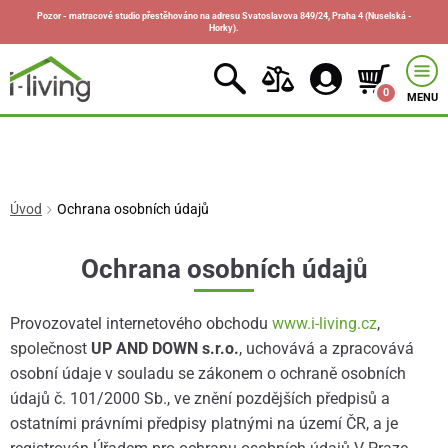
Pozor - matracové studio přestěhováno na adresu Svatoslavova 849/24, Praha 4 (Nuselská -
Horky).
0
MENU
Úvod
Ochrana osobních údajů
Ochrana osobních údajů
Provozovatel internetového obchodu
www.i-living.cz
,
společnost
UP AND DOWN s.r.o.
, uchovává a zpracovává
osobní údaje v souladu se zákonem o ochraně osobních
údajů č. 101/2000 Sb., ve znění pozdějších předpisů a
ostatními právními předpisy platnými na území ČR, a je