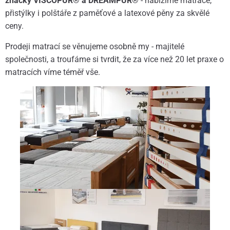
značky VISCOPUR® a DREAMPUR®
- nabízíme matrace,
přistýlky i polštáře z paměťové a latexové pěny za skvělé
ceny.
Prodeji matrací se věnujeme osobně my - majitelé
společnosti, a troufáme si tvrdit, že za více než 20 let praxe o
matracích víme téměř vše.