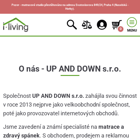
Pozor - matracové studio přestěhováno na adresu Svatoslavova 849/24, Praha 4 (Nuselská -
Horky).
0
MENU
O nás - UP AND DOWN s.r.o.
Společnost
UP AND DOWN s.r.o.
zahájila svou činnost
v roce 2013 nejprve jako velkoobchodní společnost,
poté jako provozovatel internetových obchodů.
Jsme zavedení a známí specialisté na
matrace a
zdravý spánek
. S obchodem, prodejem a reklamou