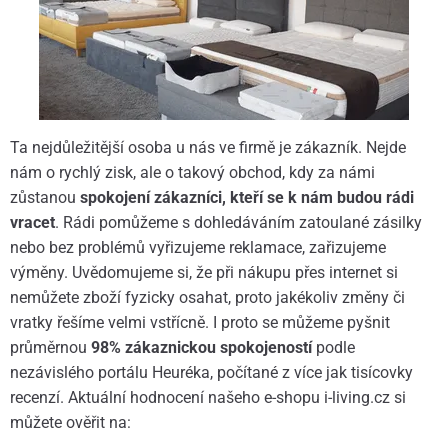
Ta nejdůležitější osoba u nás ve firmě je zákazník. Nejde
nám o rychlý zisk, ale o takový obchod, kdy za námi
zůstanou
spokojení zákazníci, kteří se k nám budou rádi
vracet
. Rádi pomůžeme s dohledáváním zatoulané zásilky
nebo bez problémů vyřizujeme reklamace, zařizujeme
výměny. Uvědomujeme si, že při nákupu přes internet si
nemůžete zboží fyzicky osahat, proto jakékoliv změny či
vratky řešíme velmi vstřícně. I proto se můžeme pyšnit
průměrnou
98% zákaznickou spokojeností
podle
nezávislého portálu Heuréka, počítané z více jak tisícovky
recenzí. Aktuální hodnocení našeho e-shopu i-living.cz si
můžete ověřit na: