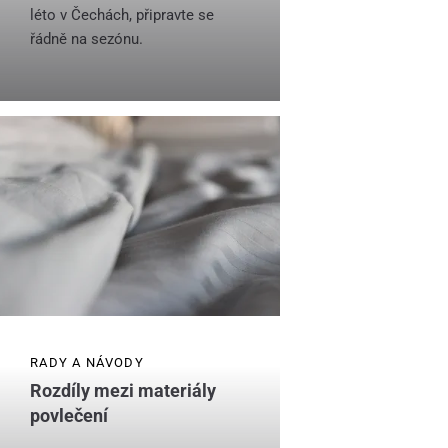
léto v Čechách, připravte se
řádně na sezónu.
RADY A NÁVODY
Rozdíly mezi materiály
povlečení