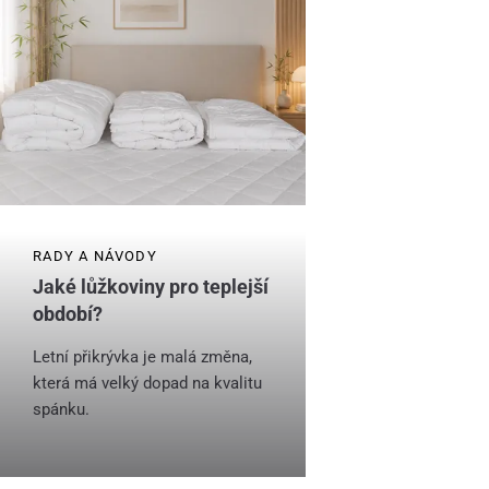
RADY A NÁVODY
Jaké lůžkoviny pro teplejší
období?
Letní přikrývka je malá změna,
která má velký dopad na kvalitu
spánku.