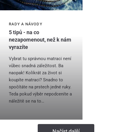
RADY A NÁVODY
5 tipů - na co
nezapomenout, než k nám
vyrazíte
Vybrat tu správnou matraci není
vůbec snadná záležitost. Ba
naopak! Kolikrát za život si
koupíte matraci? Snadno to
spočítáte na prstech jedné ruky.
Teda pokud výběr nepodceníte a
náležitě se na to…
Načíst další