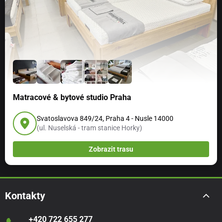
Matracové & bytové studio Praha
Svatoslavova 849/24, Praha 4 - Nusle 14000
(ul. Nuselská - tram stanice Horky)
Zobrazit trasu
Kontakty
+420 722 655 277