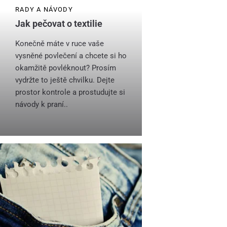
RADY A NÁVODY
Jak pečovat o textilie
Konečně máte v ruce vaše
vysněné povlečení a chcete si ho
okamžitě povléknout? Prosím
vydržte to ještě chvilku. Dejte
prostor kontrole a prostudujte si
návody k praní..