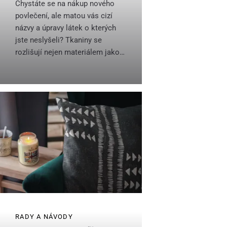
Chystáte se na nákup nového
povlečení, ale matou vás cizí
názvy a úpravy látek o kterých
jste neslyšeli? Tkaniny se
rozlišují nejen materiálem jako…
RADY A NÁVODY