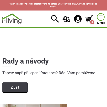
Pozor - matracové studio přestěhováno na adresu Svatoslavova 849/24, Praha 4 (Nuselská -
Horky).
0
MENU
Rady a návody
Tápete např. při lepení fototapet? Rádi Vám pomůžeme.
Zpět