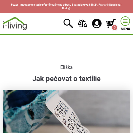
Pozor - matracové studio přestěhováno na adresu Svatoslavova 849/24, Praha 4 (Nuselská -
Horky).
0
MENU
Eliška
Jak pečovat o textilie