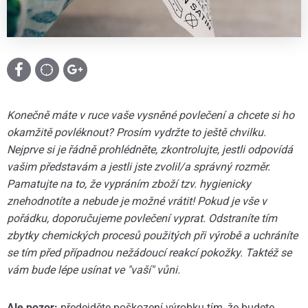
Konečně máte v ruce vaše vysněné povlečení a chcete si ho
okamžitě povléknout? Prosím vydržte to ještě chvilku.
Nejprve si je řádně prohlédněte, zkontrolujte, jestli odpovídá
vašim představám a jestli jste zvolil/a správný rozměr.
Pamatujte na to, že vypráním zboží tzv. hygienicky
znehodnotíte a nebude je možné vrátit! Pokud je vše v
pořádku, doporučujeme povlečení vyprat. Odstraníte tím
zbytky chemických procesů použitých při výrobě a uchráníte
se tím před případnou nežádoucí reakcí pokožky. Taktéž se
vám bude lépe usínat ve "vaší" vůni.
Ale pozor:
předejděte poškození výrobku tím, že budete