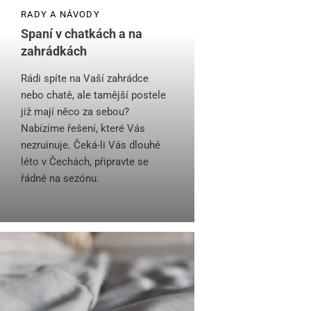
RADY A NÁVODY
Spaní v chatkách a na
zahrádkách
Rádi spíte na Vaší zahrádce
nebo chatě, ale tamější postele
již mají něco za sebou?
Nabízíme řešení, které Vás
nezruinuje. Čeká-li Vás dlouhé
léto v Čechách, připravte se
řádně na sezónu.