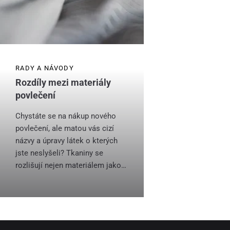
RADY A NÁVODY
Rozdíly mezi materiály
povlečení
Chystáte se na nákup nového
povlečení, ale matou vás cizí
názvy a úpravy látek o kterých
jste neslyšeli? Tkaniny se
rozlišují nejen materiálem jako…