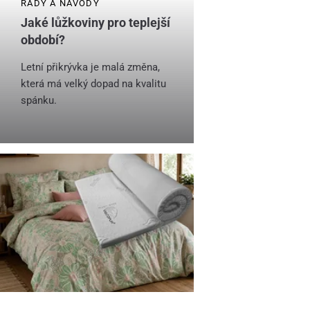
RADY A NÁVODY
Jaké lůžkoviny pro teplejší
období?
Letní přikrývka je malá změna,
která má velký dopad na kvalitu
spánku.