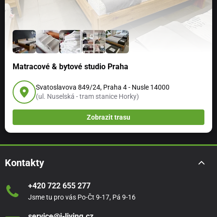
Matracové & bytové studio Praha
Svatoslavova 849/24, Praha 4 - Nusle 14000
(ul. Nuselská - tram stanice Horky)
Zobrazit trasu
Kontakty
+420 722 655 277
Jsme tu pro vás Po-Čt 9-17, Pá 9-16
service@i-living.cz