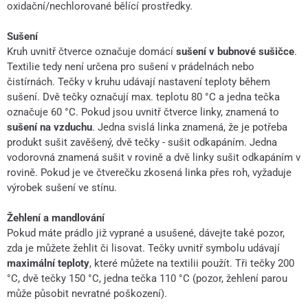
oxidační/nechlorované bělící prostředky.
Sušení
Kruh uvnitř čtverce označuje domácí
sušení v bubnové sušičce
.
Textilie tedy není určena pro sušení v prádelnách nebo
čistírnách. Tečky v kruhu udávají nastavení teploty během
sušení. Dvě tečky označují max. teplotu 80 °C a jedna tečka
označuje 60 °C. Pokud jsou uvnitř čtverce linky, znamená to
sušení na vzduchu
. Jedna svislá linka znamená, že je potřeba
produkt sušit zavěšený, dvě tečky - sušit odkapáním. Jedna
vodorovná znamená sušit v rovině a dvě linky sušit odkapáním v
rovině. Pokud je ve čtverečku zkosená linka přes roh, vyžaduje
výrobek sušení ve stínu.
Žehlení a mandlování
Pokud máte prádlo již vyprané a usušené, dávejte také pozor,
zda je můžete žehlit či lisovat. Tečky uvnitř symbolu udávají
maximální teploty
, které můžete na textilii použít. Tři tečky 200
°C, dvě tečky 150 °C, jedna tečka 110 °C (pozor, žehlení parou
může působit nevratné poškození).