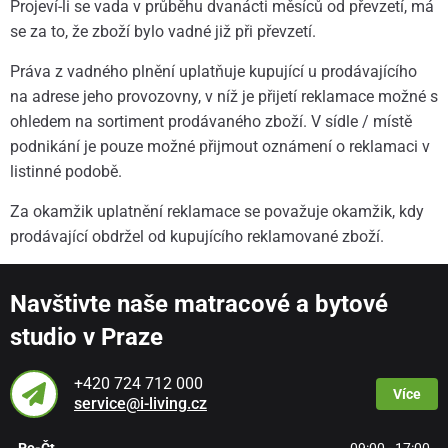
Projeví-li se vada v průběhu dvanácti měsíců od převzetí, má
se za to, že zboží bylo vadné již při převzetí.
Práva z vadného plnění uplatňuje kupující u prodávajícího
na adrese jeho provozovny, v níž je přijetí reklamace možné s
ohledem na sortiment prodávaného zboží. V sídle / místě
podnikání je pouze možné přijmout oznámení o reklamaci v
listinné podobě.
Za okamžik uplatnění reklamace se považuje okamžik, kdy
prodávající obdržel od kupujícího reklamované zboží.
Navštivte naše matracové a bytové
studio v Praze
+420 724 712 000
Více
service@i-living.cz