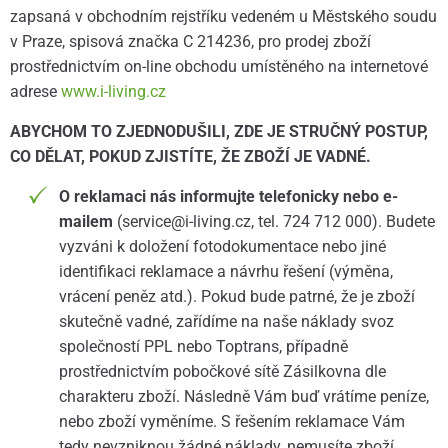
zapsaná v obchodním rejstříku vedeném u Městského soudu
v Praze, spisová značka C 214236, pro prodej zboží
prostřednictvím on-line obchodu umístěného na internetové
adrese
www.i-living.cz
ABYCHOM TO ZJEDNODUŠILI, ZDE JE STRUČNÝ POSTUP,
CO DĚLAT, POKUD ZJISTÍTE, ŽE ZBOŽÍ JE VADNÉ.
O reklamaci nás informujte telefonicky nebo e-
mailem
(service@i-living.cz, tel. 724 712 000). Budete
vyzváni k doložení fotodokumentace nebo jiné
identifikaci reklamace a návrhu řešení (výměna,
vrácení peněz atd.). Pokud bude patrné, že je zboží
skutečně vadné, zařídíme na naše náklady svoz
společností PPL nebo Toptrans, případně
prostřednictvím pobočkové sítě Zásilkovna dle
charakteru zboží. Následně Vám buď vrátíme peníze,
nebo zboží vyměníme. S řešením reklamace Vám
tedy nevzniknou žádné náklady, nemusíte zboží