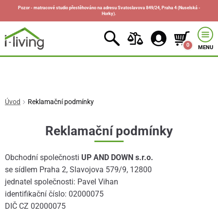
Pozor - matracové studio přestěhováno na adresu Svatoslavova 849/24, Praha 4 (Nuselská -
Horky).
0
MENU
Úvod
Reklamační podmínky
Reklamační podmínky
Obchodní společnosti
UP AND DOWN s.r.o.
se sídlem Praha 2, Slavojova 579/9, 12800
jednatel společnosti: Pavel Vihan
identifikační číslo: 02000075
DIČ CZ 02000075