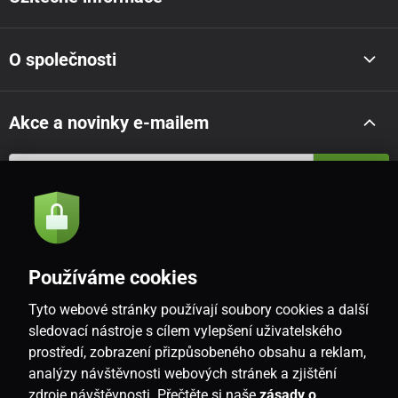
O společnosti
Akce a novinky e-mailem
Odeslat
Souhlasím se
zásadami zpracování osobních údajů
Používáme cookies
Tyto webové stránky používají soubory cookies a další
CZ
sledovací nástroje s cílem vylepšení uživatelského
prostředí, zobrazení přizpůsobeného obsahu a reklam,
analýzy návštěvnosti webových stránek a zjištění
zdroje návštěvnosti. Přečtěte si naše
zásady o