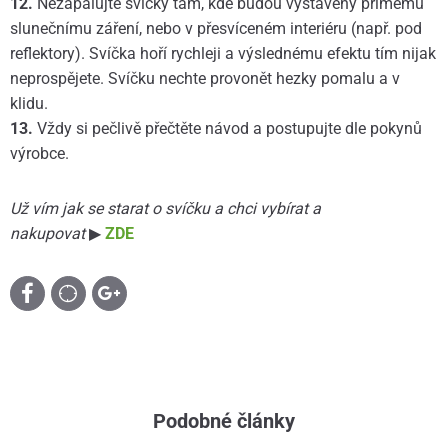
12.
Nezapalujte svíčky tam, kde budou vystaveny přímému
slunečnímu záření, nebo v přesvíceném interiéru (např. pod
reflektory). Svíčka hoří rychleji a výslednému efektu tím nijak
neprospějete. Svíčku nechte provonět hezky pomalu a v
klidu.
13.
Vždy si pečlivě přečtěte návod a postupujte dle pokynů
výrobce.
Už vím jak se starat o svíčku a chci vybírat a
nakupovat
▶
ZDE
Podobné články