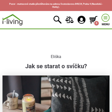
Pozor - matracové studio přestěhováno na adresu Svatoslavova 849/24, Praha 4 (Nuselská -
Horky).
0
MENU
Eliška
Jak se starat o svíčku?