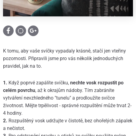
K tomu, aby vaše svíčky vypadaly krásně, stačí jen vteřiny
pozornosti. Připravili jsme pro vás několik jednoduchých
pravidel, jak na to.
1.
Když poprvé zapálíte svíčku,
nechte vosk rozpustit po
celém povrchu
, až k okrajům nádoby. Tím zabráníte
vytváření nevzhledného "tunelu" a prodloužíte svíčce
životnost. Mějte trpělivost - správné rozpuštění může trvat 2-
4 hodiny.
2.
Rozpuštěný vosk udržujte v čistotě, bez ohořelých zápalek
a nečistot.
3.
Pro odstranění prachu a otisků ze svíčky použijte nylon