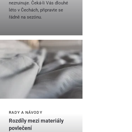
nezruinuje. Čeká-li Vás dlouhé
léto v Čechách, připravte se
řádně na sezónu.
RADY A NÁVODY
Rozdíly mezi materiály
povlečení