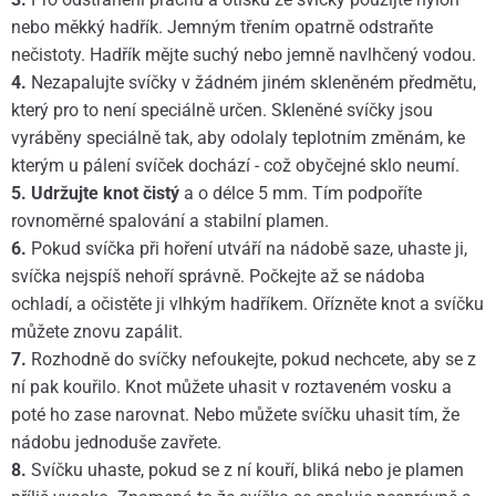
nebo měkký hadřík. Jemným třením opatrně odstraňte
nečistoty. Hadřík mějte suchý nebo jemně navlhčený vodou.
4.
Nezapalujte svíčky v žádném jiném skleněném předmětu,
který pro to není speciálně určen. Skleněné svíčky jsou
vyráběny speciálně tak, aby odolaly teplotním změnám, ke
kterým u pálení svíček dochází - což obyčejné sklo neumí.
5.
Udržujte knot čistý
a o délce 5 mm. Tím podpoříte
rovnoměrné spalování a stabilní plamen.
6.
Pokud svíčka při hoření utváří na nádobě saze, uhaste ji,
svíčka nejspíš nehoří správně. Počkejte až se nádoba
ochladí, a očistěte ji vlhkým hadříkem. Ořízněte knot a svíčku
můžete znovu zapálit.
7.
Rozhodně do svíčky nefoukejte, pokud nechcete, aby se z
ní pak kouřilo. Knot můžete uhasit v roztaveném vosku a
poté ho zase narovnat. Nebo můžete svíčku uhasit tím, že
nádobu jednoduše zavřete.
8.
Svíčku uhaste, pokud se z ní kouří, bliká nebo je plamen