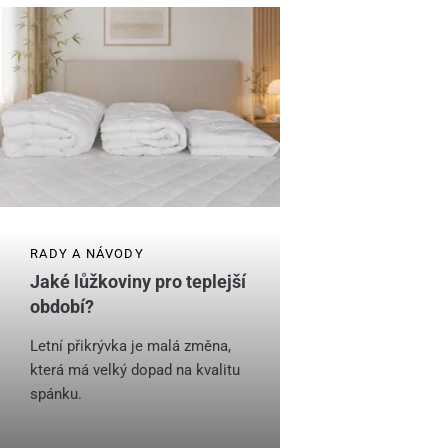
RADY A NÁVODY
Jaké lůžkoviny pro teplejší
období?
Letní přikrývka je malá změna,
která má velký dopad na kvalitu
spánku.