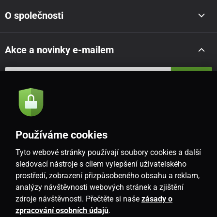
O společnosti
Akce a novinky e-mailem
Odeslat
Souhlasím se
zásadami zpracování osobních údajů
Používáme cookies
Tyto webové stránky používají soubory cookies a další
CZ
sledovací nástroje s cílem vylepšení uživatelského
prostředí, zobrazení přizpůsobeného obsahu a reklam,
analýzy návštěvnosti webových stránek a zjištění
zdroje návštěvnosti. Přečtěte si naše
zásady o
zpracování osobních údajů
.