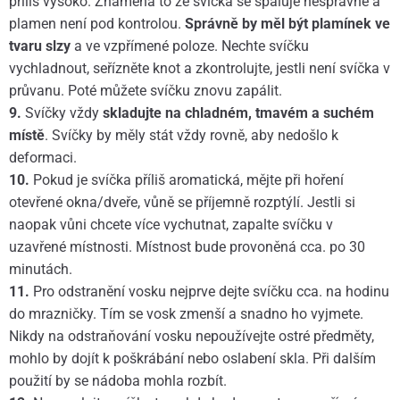
příliš vysoko. Znamená to že svíčka se spaluje nesprávně a
plamen není pod kontrolou.
Správně by měl být plamínek ve
tvaru slzy
a ve vzpřímené poloze. Nechte svíčku
vychladnout, seřízněte knot a zkontrolujte, jestli není svíčka v
průvanu. Poté můžete svíčku znovu zapálit.
9.
Svíčky vždy
skladujte na chladném, tmavém a suchém
místě
. Svíčky by měly stát vždy rovně, aby nedošlo k
deformaci.
10.
Pokud je svíčka příliš aromatická, mějte při hoření
otevřené okna/dveře, vůně se příjemně rozptýlí. Jestli si
naopak vůni chcete více vychutnat, zapalte svíčku v
uzavřené místnosti. Místnost bude provoněná cca. po 30
minutách.
11.
Pro odstranění vosku nejprve dejte svíčku cca. na hodinu
do mrazničky. Tím se vosk zmenší a snadno ho vyjmete.
Nikdy na odstraňování vosku nepoužívejte ostré předměty,
mohlo by dojít k poškrábání nebo oslabení skla. Při dalším
použití by se nádoba mohla rozbít.