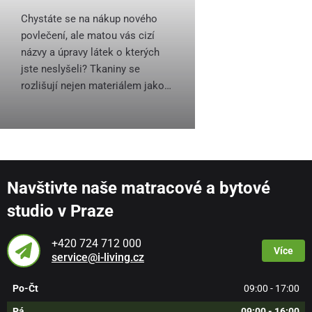
Chystáte se na nákup nového
povlečení, ale matou vás cizí
názvy a úpravy látek o kterých
jste neslyšeli? Tkaniny se
rozlišují nejen materiálem jako…
Navštivte naše matracové a bytové
studio v Praze
+420 724 712 000
Více
service@i-living.cz
Po-Čt
09:00 - 17:00
Pá
09:00 - 16:00