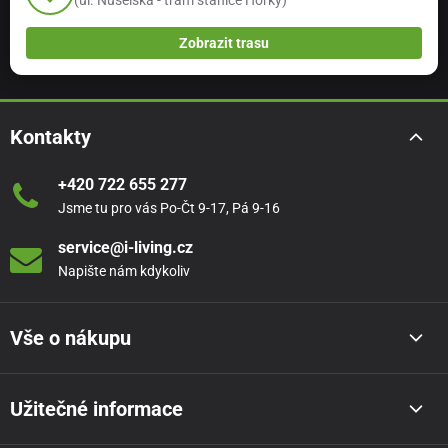
(ul. Nuselská - tram stanice Horky)
Zobrazit trasu
Kontakty
+420 722 655 277
Jsme tu pro vás Po-Čt 9-17, Pá 9-16
service@i-living.cz
Napište nám kdykoliv
Vše o nákupu
Užitečné informace