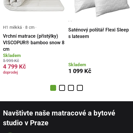
· ·
H1 měkká · 8 cm ·
Saténový polštář Flexi Sleep
Vrchní matrace (přistýlky)
s latexem
VISCOPUR® bamboo snow 8
cm
Skladem
5 999 Kč
Skladem
4 799 Kč
1 099 Kč
doprodej
Navštivte naše matracové a bytové
studio v Praze