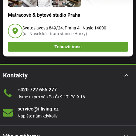
Matracové & bytové studio Praha
Svatoslavova 849/24, Praha 4 - Nusle 14000
(ul. Nuselská - tram stanice Horky)
Zobrazit trasu
Kontakty
+420 722 655 277
Jsme tu pro vás Po-Čt 9-17, Pá 9-16
service@i-living.cz
Napište nám kdykoliv