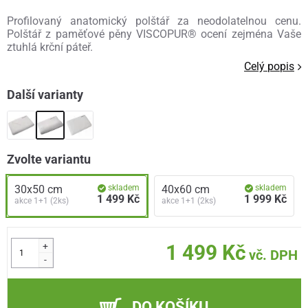
Profilovaný anatomický polštář za neodolatelnou cenu.
Polštář z paměťové pěny VISCOPUR® ocení zejména Vaše
ztuhlá krční páteř.
Celý popis
Další varianty
Zvolte variantu
30x50 cm
skladem
40x60 cm
skladem
1 499 Kč
1 999 Kč
akce 1+1 (2ks)
akce 1+1 (2ks)
+
1 499 Kč
vč. DPH
-
DO KOŠÍKU