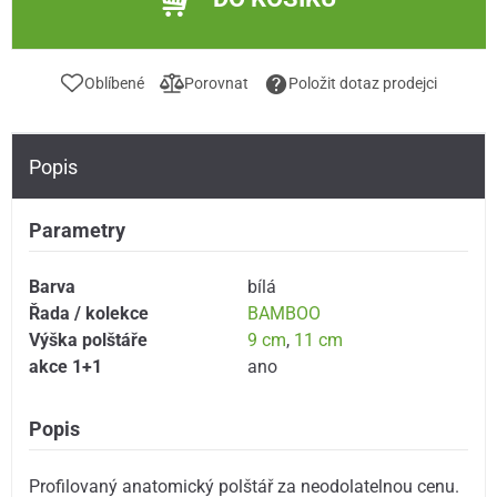
Oblíbené
Porovnat
Položit dotaz prodejci
Popis
Parametry
Barva
bílá
Řada / kolekce
BAMBOO
Výška polštáře
9 cm
,
11 cm
akce 1+1
ano
Popis
Profilovaný anatomický polštář za neodolatelnou cenu.