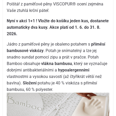
Polštář z paměťové pěny VISCOPUR® ocení zejména
Vaše ztuhlá krční páteř.
Nyní v akci 1+1 ! Vložte do košíku jeden kus, dostanete
automaticky dva kusy.
Akce
platí od 1. 6. do 31. 8.
2026.
Jádro z paměťové pěny je obaleno potahem s
příměsí
bambusové viskózy
. Potah je snímatelný a lze jej
snadno sundat pomocí zipu a prát v pračce. Potah
Bamboo obsahuje
vlákna bambusu
, který se vyznačuje
dobrými antibakteriálními a
hypoalergenními
vlastnostmi a vysokou savostí (až čtyřikrát větší než
bavlna).
Složení
potahu je 40 % viskóza s příměsí
bambusu, 60 % polyester.