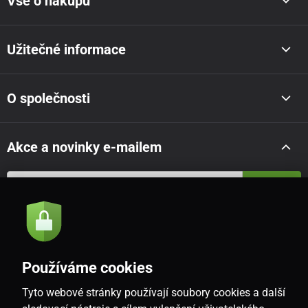
Vše o nákupu
Užitečné informace
O společnosti
Akce a novinky e-mailem
Odeslat
Souhlasím se
zásadami zpracování osobních údajů
Používáme cookies
Tyto webové stránky používají soubory cookies a další
CZ