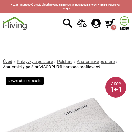
Pozor - matracové studio přestěhováno na adresu Svatoslavova 849/24, Praha 4 (Nuselská -
Horky).
0
MENU
Úvod
Přikrývky a polštáře
Polštáře
Anatomické polštáře
Anatomický polštář VISCOPUR® bamboo profilovaný
K vyzkoušení ve studiu
akce
1+1