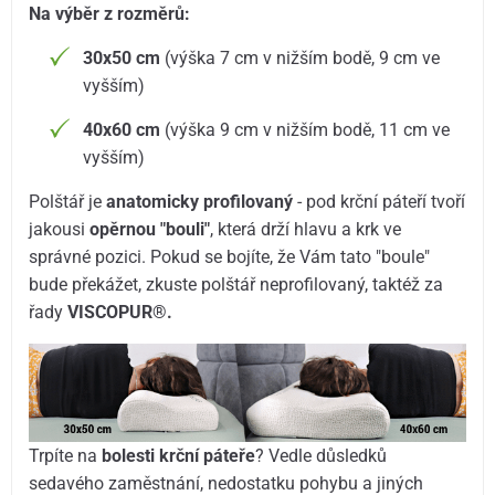
Na výběr z rozměrů:
30x50 cm
(výška 7 cm v nižším bodě, 9 cm ve
vyšším)
40x60 cm
(výška 9 cm v nižším bodě, 11 cm ve
vyšším)
Polštář je
anatomicky profilovaný
- pod krční páteří tvoří
jakousi
opěrnou "bouli"
, která drží hlavu a krk ve
správné pozici. Pokud se bojíte, že Vám tato "boule"
bude překážet, zkuste polštář neprofilovaný, taktéž za
řady
VISCOPUR®.
Trpíte na
bolesti krční páteře
? Vedle důsledků
sedavého zaměstnání, nedostatku pohybu a jiných