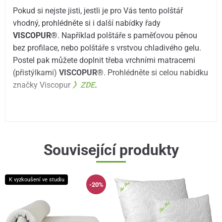
Pokud si nejste jisti, jestli je pro Vás tento polštář
vhodný, prohlédněte si i další nabídky řady
VISCOPUR®
. Například polštáře s paměťovou pěnou
bez profilace, nebo polštáře s vrstvou chladivého gelu.
Postel pak můžete doplnit třeba vrchními matracemi
(přistýlkami)
VISCOPUR®
. Prohlédněte si celou nabídku
značky Viscopur
》
ZDE
.
Související produkty
K vyzkoušení ve studiu
-20%