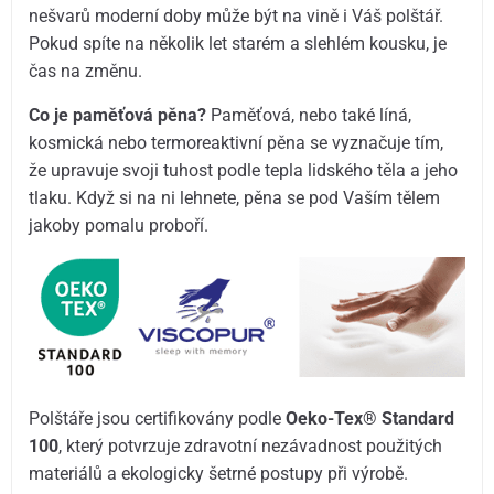
nešvarů moderní doby může být na vině i Váš polštář.
Pokud spíte na několik let starém a slehlém kousku, je
čas na změnu.
Co je paměťová pěna?
Paměťová, nebo také líná,
kosmická nebo termoreaktivní pěna se vyznačuje tím,
že upravuje svoji tuhost podle tepla lidského těla a jeho
tlaku. Když si na ni lehnete, pěna se pod Vaším tělem
jakoby pomalu proboří.
Polštáře jsou certifikovány podle
Oeko-Tex® Standard
100
, který potvrzuje zdravotní nezávadnost použitých
materiálů a ekologicky šetrné postupy při výrobě.