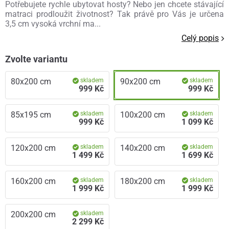
Potřebujete rychle ubytovat hosty? Nebo jen chcete stávající
matraci prodloužit životnost? Tak právě pro Vás je určena
3,5 cm vysoká vrchní ma...
Celý popis
Zvolte variantu
80x200 cm
skladem
90x200 cm
skladem
999 Kč
999 Kč
85x195 cm
skladem
100x200 cm
skladem
999 Kč
1 099 Kč
120x200 cm
skladem
140x200 cm
skladem
1 499 Kč
1 699 Kč
160x200 cm
skladem
180x200 cm
skladem
1 999 Kč
1 999 Kč
200x200 cm
skladem
2 299 Kč