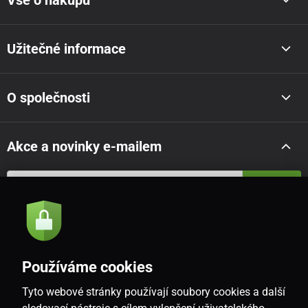
Vše o nákupu
Užitečné informace
O společnosti
Akce a novinky e-mailem
Odeslat
Souhlasím se
zásadami zpracování osobních údajů
Používáme cookies
Tyto webové stránky používají soubory cookies a další
CZ