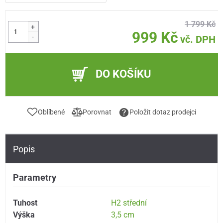
1 799 Kč
+
999 Kč
-
vč. DPH
DO KOŠÍKU
Oblíbené
Porovnat
Položit dotaz prodejci
Popis
Parametry
Tuhost
H2 střední
Výška
3,5 cm