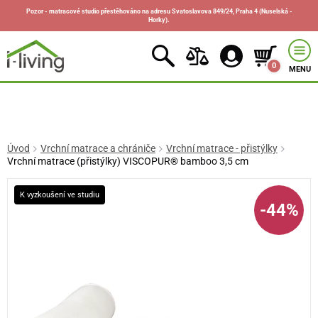
Pozor - matracové studio přestěhováno na adresu Svatoslavova 849/24, Praha 4 (Nuselská -
Horky).
0
MENU
Úvod
Vrchní matrace a chrániče
Vrchní matrace - přistýlky
Vrchní matrace (přistýlky) VISCOPUR® bamboo 3,5 cm
K vyzkoušení ve studiu
-44%