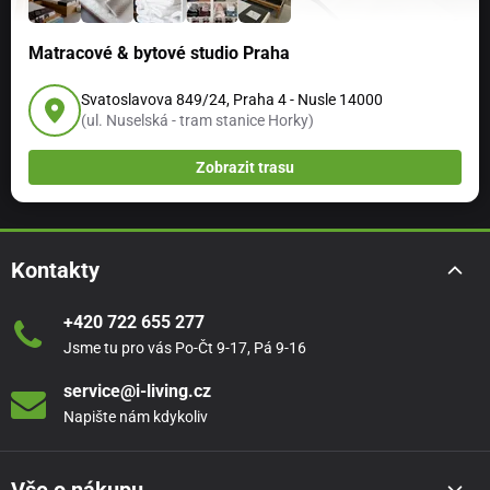
Matracové & bytové studio Praha
Svatoslavova 849/24, Praha 4 - Nusle 14000
(ul. Nuselská - tram stanice Horky)
Zobrazit trasu
Kontakty
+420 722 655 277
Jsme tu pro vás Po-Čt 9-17, Pá 9-16
service@i-living.cz
Napište nám kdykoliv