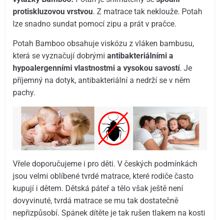
protiskluzovou vrstvou
. Z matrace tak neklouže. Potah
lze snadno sundat pomocí zipu a prát v pračce.
Potah Bamboo obsahuje viskózu z vláken bambusu,
která se vyznačují dobrými
antibakteriálními a
hypoalergenními vlastnostmi a vysokou savostí
. Je
příjemný na dotyk, antibakteriální a nedrží se v něm
pachy.
Vřele doporučujeme i pro děti. V českých podmínkách
jsou velmi oblíbené tvrdé matrace, které rodiče často
kupují i dětem. Dětská páteř a tělo však ještě není
dovyvinuté, tvrdá matrace se mu tak dostatečně
nepřizpůsobí. Spánek dítěte je tak rušen tlakem na kosti