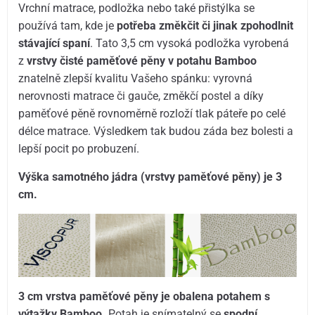
Vrchní matrace, podložka nebo také přistýlka se
používá tam, kde je
potřeba změkčit či jinak zpohodlnit
stávající spaní
. Tato 3,5 cm vysoká podložka vyrobená
z
vrstvy čisté paměťové pěny v potahu Bamboo
znatelně zlepší kvalitu Vašeho spánku: vyrovná
nerovnosti matrace či gauče, změkčí postel a díky
paměťové pěně rovnoměrně rozloží tlak páteře po celé
délce matrace. Výsledkem tak budou záda bez bolesti a
lepší pocit po probuzení.
Výška samotného jádra (vrstvy paměťové pěny) je 3
cm.
3 cm vrstva paměťové pěny je obalena potahem s
výtažky Bamboo.
Potah je snímatelný se
spodní