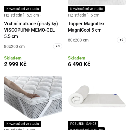
K vyzkoušení ve studiu
K vyzkoušení ve studiu
H2 střední · 5,5 cm ·
H2 střední · 5 cm ·
Vrchní matrace (přistýlky)
Topper Magniflex
VISCOPUR® MEMO-GEL
MagniCool 5 cm
5,5 cm
80x200 cm
+
9
80x200 cm
+
8
Skladem
Skladem
2 999 Kč
6 490 Kč
K vyzkoušení ve studiu
POSLEDNÍ ŠANCE