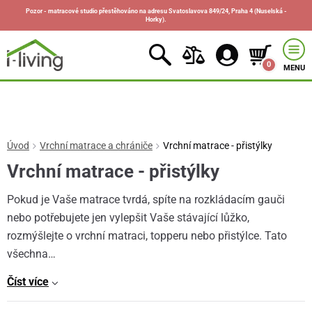
Pozor - matracové studio přestěhováno na adresu Svatoslavova 849/24, Praha 4 (Nuselská -
Horky).
0
MENU
Úvod
Vrchní matrace a chrániče
Vrchní matrace - přistýlky
Vrchní matrace - přistýlky
Pokud je Vaše matrace tvrdá, spíte na rozkládacím gauči
nebo potřebujete jen vylepšit Vaše stávající lůžko,
rozmýšlejte o vrchní matraci, topperu nebo přistýlce. Tato
všechna…
Číst více