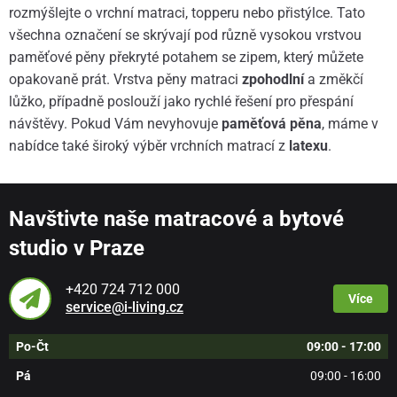
rozmýšlejte o vrchní matraci, topperu nebo přistýlce. Tato
všechna označení se skrývají pod různě vysokou vrstvou
paměťové pěny překryté potahem se zipem, který můžete
opakovaně prát. Vrstva pěny matraci
zpohodlní
a změkčí
lůžko, případně poslouží jako rychlé řešení pro přespání
návštěvy. Pokud Vám nevyhovuje
paměťová pěna
, máme v
nabídce také široký výběr vrchních matrací z
latexu
.
Navštivte naše matracové a bytové
studio v Praze
+420 724 712 000
Více
service@i-living.cz
Po-Čt
09:00 - 17:00
Pá
09:00 - 16:00