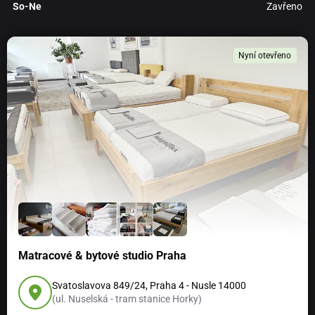
So-Ne
Zavřeno
Nyní otevřeno
Matracové & bytové studio Praha
Svatoslavova 849/24, Praha 4 - Nusle 14000
(ul. Nuselská - tram stanice Horky)