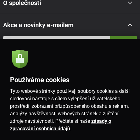
O společnosti
Akce a novinky e-mailem
Odeslat
Souhlasím se
zásadami zpracování osobních údajů
Používáme cookies
Tyto webové stránky používají soubory cookies a další
CZ
sledovací nástroje s cílem vylepšení uživatelského
prostředí, zobrazení přizpůsobeného obsahu a reklam,
analýzy návštěvnosti webových stránek a zjištění
zdroje návštěvnosti. Přečtěte si naše
zásady o
zpracování osobních údajů
.