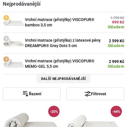
Nejprodávanější
1 799 Kč
Vrchní matrace (přistýlky) VISCOPUR®
999 Kč
bamboo 3,5 cm
Skladem
Vrchní matrace (přistýlka) z latexové pěny
2 599 Kč
Skladem
DREAMPUR® Grey Dots 5 cm
Vrchní matrace (přistýlky) VISCOPUR®
2 999 Kč
Skladem
MEMO-GEL 5,5 cm
DALŠÍ NEJPRODÁVANĚJŠÍ
Řazení
Filtrovat
-20%
-44%