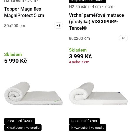
H2 střední · 5 cm ·
K vyzkoušení ve studiu
H2 střední · 4 cm · 7 cm ·
Topper Magniflex
Vrchní paměťová matrace
MagniProtect 5 cm
(přistýlka) VISCOPUR®
80x200 cm
+
9
Tencel®
80x200 cm
+
8
Skladem
Skladem
3 999 Kč
5 990 Kč
4 nebo 7 cm
POSLEDNÍ ŠANCE
POSLEDNÍ ŠANCE
K vyzkoušení ve studiu
K vyzkoušení ve studiu