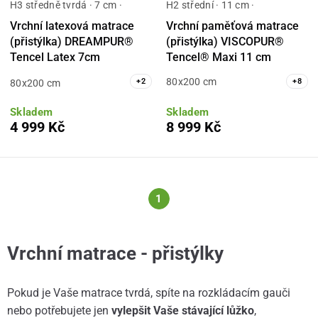
H3 středně tvrdá · 7 cm ·
H2 střední · 11 cm ·
Vrchní latexová matrace
Vrchní paměťová matrace
(přistýlka) DREAMPUR®
(přistýlka) VISCOPUR®
Tencel Latex 7cm
Tencel® Maxi 11 cm
80x200 cm
+
2
+
8
80x200 cm
Skladem
Skladem
4 999 Kč
8 999 Kč
1
Vrchní matrace - přistýlky
Pokud je Vaše matrace tvrdá, spíte na rozkládacím gauči
nebo potřebujete jen
vylepšit Vaše stávající lůžko
,