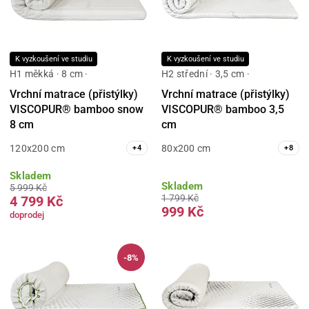
K vyzkoušení ve studiu
K vyzkoušení ve studiu
H1 měkká · 8 cm ·
H2 střední · 3,5 cm ·
Vrchní matrace (přistýlky)
Vrchní matrace (přistýlky)
VISCOPUR® bamboo snow
VISCOPUR® bamboo 3,5
8 cm
cm
120x200 cm
80x200 cm
+
4
+
8
Skladem
Skladem
5 999 Kč
1 799 Kč
4 799 Kč
999 Kč
doprodej
-8%