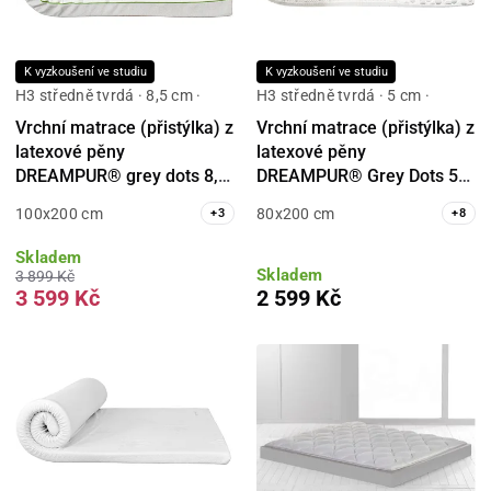
K vyzkoušení ve studiu
K vyzkoušení ve studiu
H3 středně tvrdá · 8,5 cm ·
H3 středně tvrdá · 5 cm ·
Vrchní matrace (přistýlka) z
Vrchní matrace (přistýlka) z
latexové pěny
latexové pěny
DREAMPUR® grey dots 8,5
DREAMPUR® Grey Dots 5
cm
cm
100x200 cm
80x200 cm
+
3
+
8
Skladem
Skladem
3 899 Kč
3 599 Kč
2 599 Kč