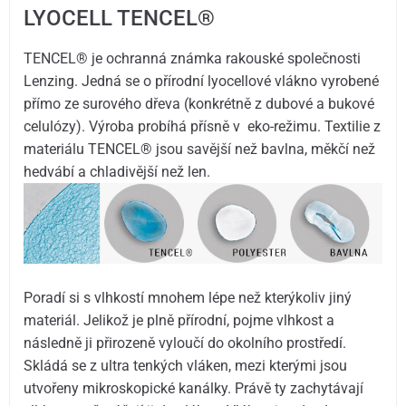
LYOCELL TENCEL®
TENCEL® je ochranná známka rakouské společnosti
Lenzing. Jedná se o přírodní lyocellové vlákno vyrobené
přímo ze surového dřeva (konkrétně z dubové a bukové
celulózy). Výroba probíhá přísně v eko-režimu. Textilie z
materiálu TENCEL® jsou savější než bavlna, měkčí než
hedvábí a chladivější než len.
Poradí si s vlhkostí mnohem lépe než kterýkoliv jiný
materiál. Jelikož je plně přírodní, pojme vlhkost a
následně ji přirozeně vyloučí do okolního prostředí.
Skládá se z ultra tenkých vláken, mezi kterými jsou
utvořeny mikroskopické kanálky. Právě ty zachytávají