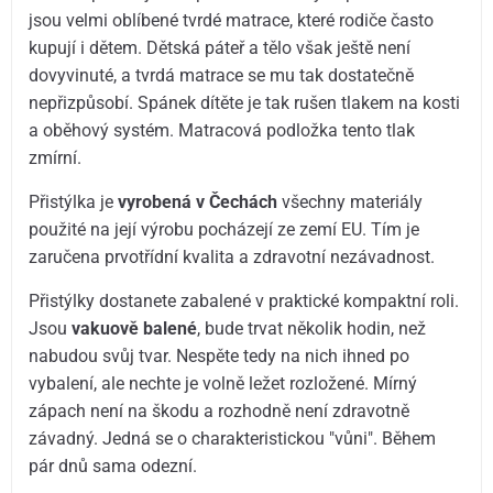
jsou velmi oblíbené tvrdé matrace, které rodiče často
kupují i dětem. Dětská páteř a tělo však ještě není
dovyvinuté, a tvrdá matrace se mu tak dostatečně
nepřizpůsobí. Spánek dítěte je tak rušen tlakem na kosti
a oběhový systém. Matracová podložka tento tlak
zmírní.
Přistýlka je
vyrobená v Čechách
všechny materiály
použité na její výrobu pocházejí ze zemí EU. Tím je
zaručena prvotřídní kvalita a zdravotní nezávadnost.
Přistýlky dostanete zabalené v praktické kompaktní roli.
Jsou
vakuově balené
, bude trvat několik hodin, než
nabudou svůj tvar. Nespěte tedy na nich ihned po
vybalení, ale nechte je volně ležet rozložené. Mírný
zápach není na škodu a rozhodně není zdravotně
závadný. Jedná se o charakteristickou "vůni". Během
pár dnů sama odezní.