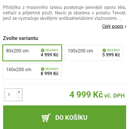
Přistýlka z masivního latexu poskytuje pevnější oporu těla,
netlačí a příjemně pruží. Navíc je obalena v potahu Tencel,
jenž se vyznačuje skvělými antibakteriálními vlažnostmi. ...
Celý popis
Zvolte variantu
80x200 cm
skladem
100x200 cm
skladem
4 999 Kč
5 999 Kč
160x200 cm
skladem
8 999 Kč
+
4 999 Kč
vč. DPH
-
DO KOŠÍKU