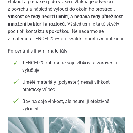
vlhkost a přenášejí ji do vláken. Vlákna je odvedou
z povrchu a následně vyloučí do okolního prostředí.
Vlhkost se tedy nedrží uvnitř, a nedává tedy příležitost
množení bakterií a roztočů.
Výsledkem je také skvělý
pocit při kontaktu s pokožkou. Ne nadarmo se
z materiálu TENCEL® vyrábí kvalitní sportovní oblečení.
Porovnání s jinými materiály:
TENCEL® optimálně saje vlhkost a zároveň ji
vylučuje
Umělé materiály (polyester) nesají vlhkost
prakticky vůbec
Bavlna saje vlhkost, ale neumí ji efektivně
vyloučit