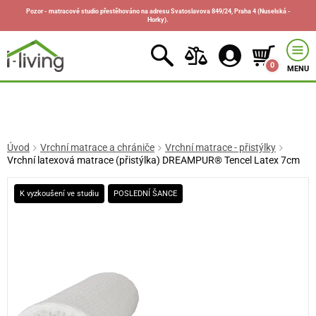
Pozor - matracové studio přestěhováno na adresu Svatoslavova 849/24, Praha 4 (Nuselská -
Horky).
0
MENU
Úvod
Vrchní matrace a chrániče
Vrchní matrace - přistýlky
Vrchní latexová matrace (přistýlka) DREAMPUR® Tencel Latex 7cm
K vyzkoušení ve studiu
POSLEDNÍ ŠANCE