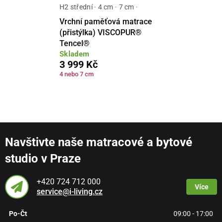
H2 střední · 4 cm · 7 cm ·
Vrchní paměťová matrace
(přistýlka) VISCOPUR®
Tencel®
Skladem
3 999 Kč
4 nebo 7 cm
Navštivte naše matracové a bytové
studio v Praze
+420 724 712 000
Více
service@i-living.cz
Po-Čt
09:00 - 17:00