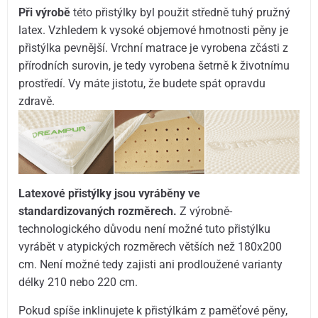
Při výrobě
této přistýlky byl použit středně tuhý pružný
latex. Vzhledem k vysoké objemové hmotnosti pěny je
přistýlka pevnější. Vrchní matrace je vyrobena zčásti z
přírodních surovin, je tedy vyrobena šetrně k životnímu
prostředí. Vy máte jistotu, že budete spát opravdu
zdravě.
Latexové přistýlky jsou vyráběny ve
standardizovaných rozměrech.
Z výrobně-
technologického důvodu není možné tuto přistýlku
vyrábět v atypických rozměrech větších než 180x200
cm. Není možné tedy zajisti ani prodloužené varianty
délky 210 nebo 220 cm.
Pokud spíše inklinujete k přistýlkám z paměťové pěny,