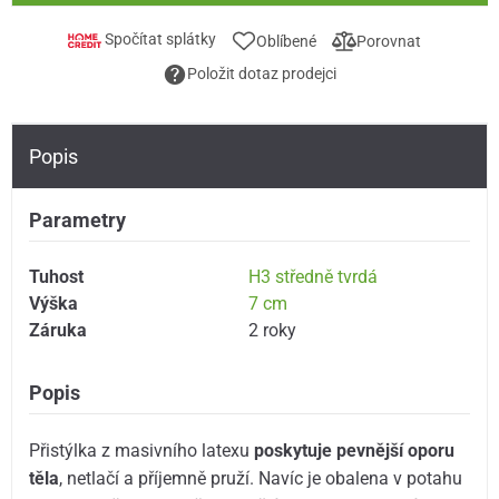
Spočítat splátky
Oblíbené
Porovnat
Položit dotaz prodejci
Popis
Parametry
Tuhost
H3 středně tvrdá
Výška
7 cm
Záruka
2 roky
Popis
Přistýlka z masivního latexu
poskytuje pevnější oporu
těla
, netlačí a příjemně pruží. Navíc je obalena v potahu