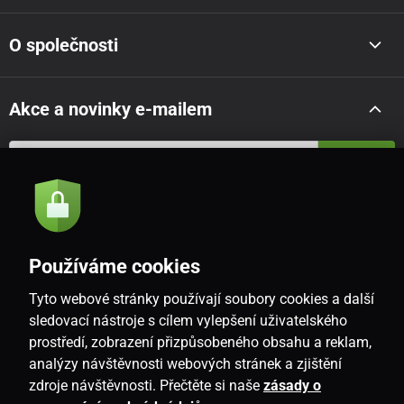
O společnosti
Akce a novinky e-mailem
Odeslat
Souhlasím se
zásadami zpracování osobních údajů
Používáme cookies
Tyto webové stránky používají soubory cookies a další
CZ
sledovací nástroje s cílem vylepšení uživatelského
prostředí, zobrazení přizpůsobeného obsahu a reklam,
analýzy návštěvnosti webových stránek a zjištění
zdroje návštěvnosti. Přečtěte si naše
zásady o