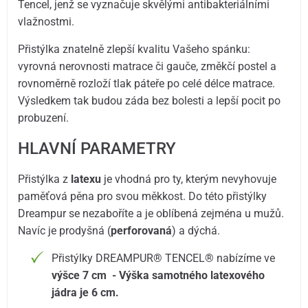
Tencel, jenž se vyznačuje skvělými antibakteriálními
vlažnostmi.
Přistýlka znatelně zlepší kvalitu Vašeho spánku:
vyrovná nerovnosti matrace či gauče, změkčí postel a
rovnoměrně rozloží tlak páteře po celé délce matrace.
Výsledkem tak budou záda bez bolesti a lepší pocit po
probuzení.
HLAVNÍ PARAMETRY
Přistýlka z
latexu
je vhodná pro ty, kterým nevyhovuje
paměťová pěna pro svou měkkost. Do této přistýlky
Dreampur se nezaboříte a je oblíbená zejména u mužů.
Navíc je prodyšná (
perforovaná
) a dýchá.
Přistýlky DREAMPUR® TENCEL® nabízíme ve
výšce 7 cm - Výška samotného latexového
jádra je 6 cm.