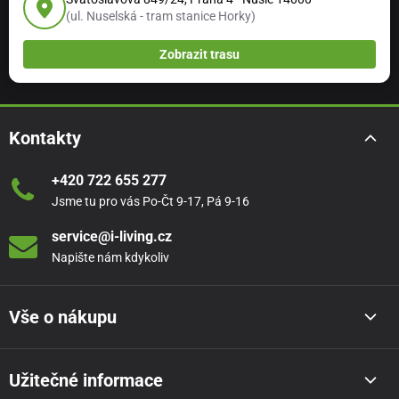
(ul. Nuselská - tram stanice Horky)
Zobrazit trasu
Kontakty
+420 722 655 277
Jsme tu pro vás Po-Čt 9-17, Pá 9-16
service@i-living.cz
Napište nám kdykoliv
Vše o nákupu
Užitečné informace