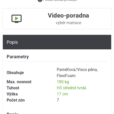
Video-poradna
výběr matrace
Popis
Parametry
Paměťová/Visco pěna
,
Obsahuje
FlexiFoam
Max. nosnost
180 kg
Tuhost
H3 středně tvrdá
Výška
17 cm
Počet zón
7