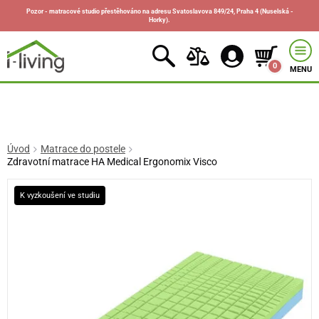
Pozor - matracové studio přestěhováno na adresu Svatoslavova 849/24, Praha 4 (Nuselská -
Horky).
0
MENU
Úvod
Matrace do postele
Zdravotní matrace HA Medical Ergonomix Visco
K vyzkoušení ve studiu