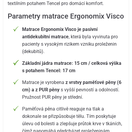
textilním potahem Tencel pro domácí komfort.
Parametry matrace Ergonomix Visco
Matrace Ergonomix Visco je pasivní
antidekubitní matrace
, která byla vyvinuta pro
pacienty s vysokým rizikem vzniku proleženin
(dekubitů).
Základní jádra matrace: 15 cm / celková výška
s potahem Tencel: 17 cm
Matrace je vyrobena
z vrstvy paměťové pěny (6
cm) a z PUR pěny
s vyšší pevností a odolností.
Pružnost PUR pěny je střední.
Paměťová pěna citlivě reaguje na tlak a
dokonale se přizpůsobuje tělu. Tím poskytuje
úlevu od bolesti a zlepšuje průtok krve v tkáních,
čímž napomáhá předcházet proleženinám.