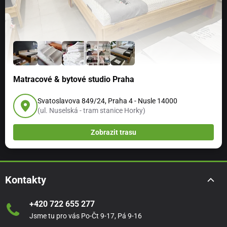
Matracové & bytové studio Praha
Svatoslavova 849/24, Praha 4 - Nusle 14000
(ul. Nuselská - tram stanice Horky)
Zobrazit trasu
Kontakty
+420 722 655 277
Jsme tu pro vás Po-Čt 9-17, Pá 9-16