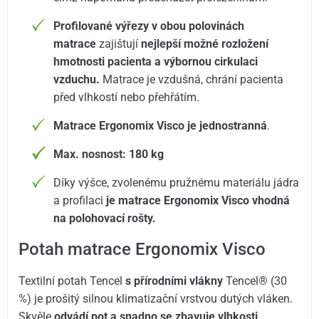
Profilované výřezy v obou polovinách
matrace
zajištují
nejlepší možné rozložení
hmotnosti pacienta a výbornou cirkulaci
vzduchu.
Matrace je vzdušná, chrání pacienta
před vlhkostí nebo přehřátím.
Matrace Ergonomix Visco je jednostranná
.
Max. nosnost: 180 kg
Díky výšce, zvolenému pružnému materiálu jádra
a profilaci
je matrace Ergonomix Visco vhodná
na polohovací rošty.
Potah matrace Ergonomix Visco
Textilní potah Tencel
s přírodními vlákny
Tencel® (30
%) je prošitý silnou klimatizační vrstvou dutých vláken.
Skvěle
odvádí pot a snadno se zbavuje vlhkosti
.