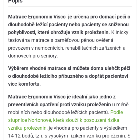
Popis
Matrace Ergonomix Visco je určená pro domácí péči o
dlouhodobě ležící pacienty nebo pacienty se sníženou
pohyblivostí, které ohrožuje vznik proleženin.
Klinicky
testována matrace s paměťovou pěnou ověřená
provozem v nemocnicích, rehabilitačních zařízeních a
domovech pro seniory.
Výběrem vhodné matrace si můžete doma ulehčit péči
o dlouhodobě ležícího příbuzného a dopřát pacientovi
více komfortu.
Matrace Ergonomix Visco je ideální jako jedno z
preventivních opatření proti vzniku proleženin
u méně
mobilních nebo dlouhodobě ležících pacientů.
Podle
stupnice Nortonové, která slouží k posouzení rizika
vzniku proleženin,
je vhodná pro pacienty s výsledkem
14-12 bodů, tzn. s vysokým rizikem vzniku proleženin. S