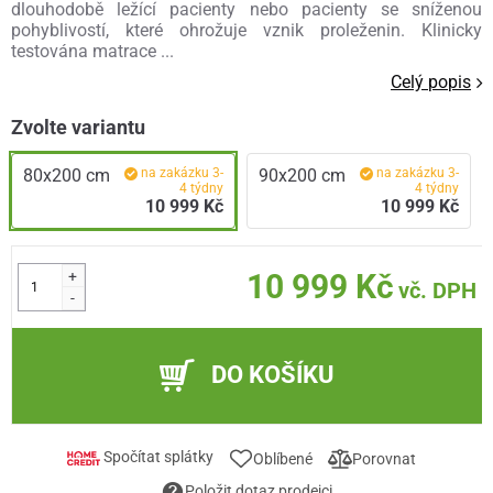
dlouhodobě ležící pacienty nebo pacienty se sníženou
pohyblivostí, které ohrožuje vznik proleženin. Klinicky
testována matrace ...
Celý popis
Zvolte variantu
80x200 cm
na zakázku 3-
90x200 cm
na zakázku 3-
4 týdny
4 týdny
10 999 Kč
10 999 Kč
+
10 999 Kč
vč. DPH
-
DO KOŠÍKU
Spočítat splátky
Oblíbené
Porovnat
Položit dotaz prodejci