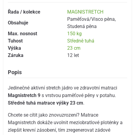
Řada / kolekce
MAGNISTRETCH
Paměťová/Visco pěna
,
Obsahuje
Studená pěna
Max. nosnost
150 kg
Tuhost
Středně tuhá
Výška
23 cm
Záruka
12 let
Popis
Jedinečné aktivní stretch jádro ve zdravotní matraci
Magnistretch 9
s vrstvou paměťové pěny v potahu.
Středně tuhá matrace výšky 23 cm
.
Chcete se cítit jako znovuzrození? Matrace
Magnistretch dokáže uvolnit meziobratlové ploténky a
zlepšit krevní zásobení, tím zregenerovat zádové