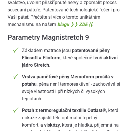
svalstvo, uvolnit přiskřípnuté nervy a zpomalit proces
sesedání páteře. Patentované technologické řešení pro
Vaši páteř. Přečtěte si více o tomto unikátním
mechanismu na našem
blogu ❭❭ ZDE ⟨⟨
.
Parametry Magnistretch 9
Základem matrace jsou
patentované pěny
Eliosoft
a Elioform
, které společně tvoří
aktivní
jádro Stretch
.
Vrstva paměťové pěny Memoform prošitá v
potahu
, pěna není termoreaktivní - zachovává si
svoje vlastnosti i při nízkých či vysokých
teplotách.
Potah z termoregulační textilie Outlast®
, která
dokáže zajistit tělu optimální tepelný
komfort,
a
viskózy
, která je hladká, příjemná na