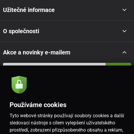
Užitečné informace
O společnosti
Akce a novinky e-mailem
Odeslat
Souhlasím se
zásadami zpracování osobních údajů
Používáme cookies
Tyto webové stránky používají soubory cookies a další
CZ
sledovací nástroje s cílem vylepšení uživatelského
prostředí, zobrazení přizpůsobeného obsahu a reklam,