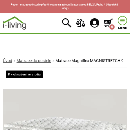
Pozor - matracové studio přestěhováno na adresu Svatoslavova 849/24, Praha 4 (Nuselská -
Horky).
0
MENU
Úvod
Matrace do postele
Matrace Magniflex MAGNISTRETCH 9
K vyzkoušení ve studiu