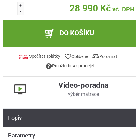
+
28 990 Kč
vč. DPH
-
DO KOŠÍKU
Spočítat splátky
Oblíbené
Porovnat
Položit dotaz prodejci
Video-poradna
výběr matrace
Popis
Parametry