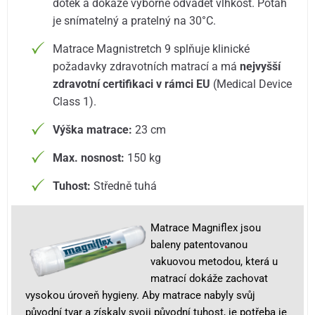
dotek a dokáže výborně odvádět vlhkost. Potah
je snímatelný a pratelný na 30°C.
Matrace Magnistretch 9 splňuje klinické
požadavky zdravotních matrací a má
nejvyšší
zdravotní certifikaci v rámci EU
(Medical Device
Class 1).
Výška matrace:
23 cm
Max. nosnost:
150 kg
Tuhost:
Středně tuhá
Matrace Magniflex jsou
baleny patentovanou
vakuovou metodou, která u
matrací dokáže zachovat
vysokou úroveň hygieny. Aby matrace nabyly svůj
původní tvar a získaly svoji původní tuhost, je potřeba je