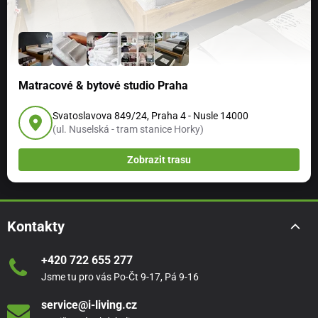
Matracové & bytové studio Praha
Svatoslavova 849/24, Praha 4 - Nusle 14000
(ul. Nuselská - tram stanice Horky)
Zobrazit trasu
Kontakty
+420 722 655 277
Jsme tu pro vás Po-Čt 9-17, Pá 9-16
service@i-living.cz