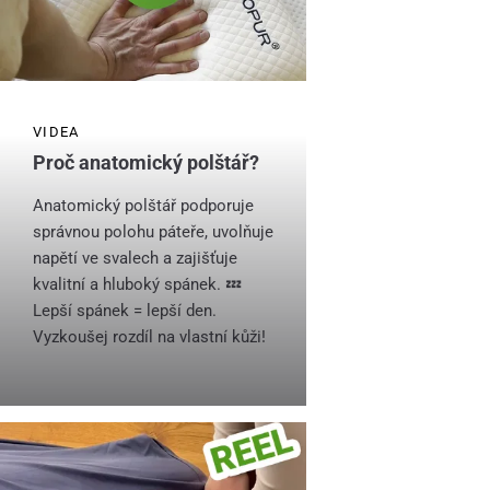
VIDEA
Proč anatomický polštář?
Anatomický polštář podporuje
správnou polohu páteře, uvolňuje
napětí ve svalech a zajišťuje
kvalitní a hluboký spánek. 💤
Lepší spánek = lepší den.
Vyzkoušej rozdíl na vlastní kůži!