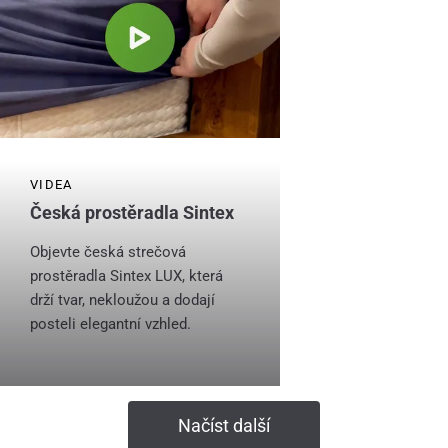
VIDEA
Česká prostěradla Sintex
Objevte česká strečová
prostěradla Sintex LUX, která
drží tvar, nekloužou a dodají
posteli elegantní vzhled.
Načíst další