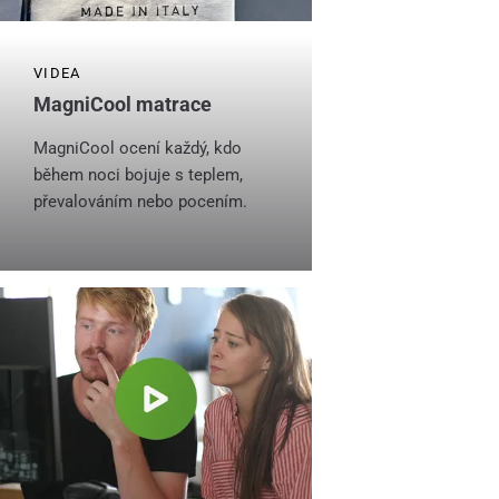
VIDEA
MagniCool matrace
MagniCool ocení každý, kdo
během noci bojuje s teplem,
převalováním nebo pocením.