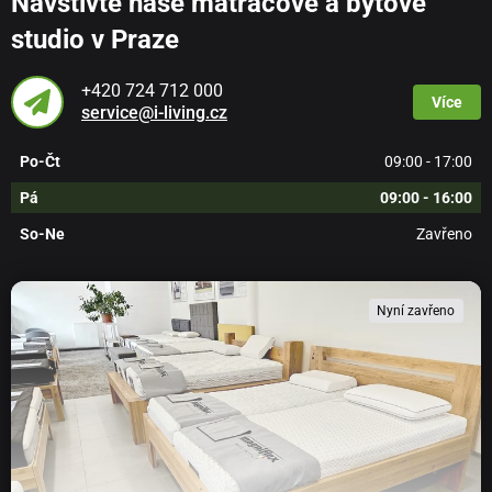
Navštivte naše matracové a bytové
studio v Praze
+420 724 712 000
Více
service@i-living.cz
Po-Čt
09:00 - 17:00
Pá
09:00 - 16:00
So-Ne
Zavřeno
Nyní zavřeno