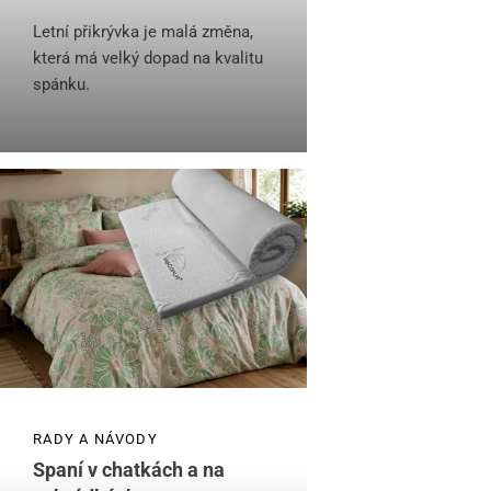
Letní přikrývka je malá změna,
která má velký dopad na kvalitu
spánku.
RADY A NÁVODY
Spaní v chatkách a na