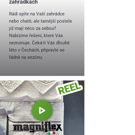
zahrádkách
Rádi spíte na Vaší zahrádce
nebo chatě, ale tamější postele
již mají něco za sebou?
Nabízíme řešení, které Vás
nezruinuje. Čeká-li Vás dlouhé
léto v Čechách, připravte se
řádně na sezónu.