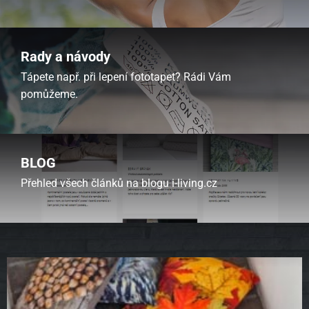
Rady a návody
Tápete např. při lepení fototapet? Rádi Vám
pomůžeme.
BLOG
Přehled všech článků na blogu i-living.cz