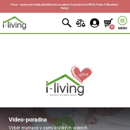
Pozor - matracové studio přestěhováno na adresu Svatoslavova 849/24, Praha 4 (Nuselská -
Horky).
0
MENU
Video-poradna
Výběr matrace v osmi krátkých videích.