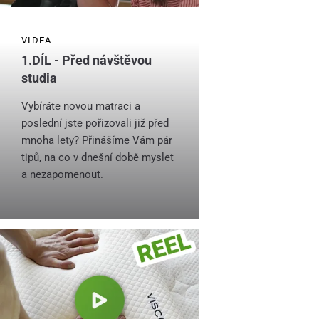
VIDEA
1.DÍL - Před návštěvou
studia
Vybíráte novou matraci a
poslední jste pořizovali již před
mnoha lety? Přinášíme Vám pár
tipů, na co v dnešní době myslet
a nezapomenout.