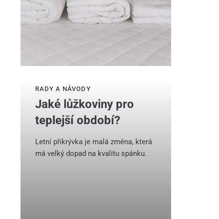
RADY A NÁVODY
Jaké lůžkoviny pro
teplejší období?
Letní přikrývka je malá změna, která
má velký dopad na kvalitu spánku.