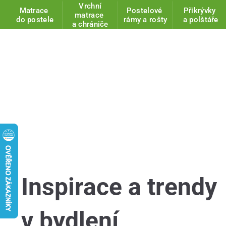
Vrchní
Matrace
Postelové
Přikrývky
matrace
do postele
rámy a rošty
a polštáře
a chrániče
Inspirace a trendy
v bydlení