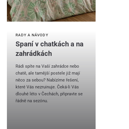
RADY A NÁVODY
Spaní v chatkách a na
zahrádkách
Rádi spíte na Vaší zahrádce nebo
chatě, ale tamější postele již mají
něco za sebou? Nabízíme řešení,
které Vás nezruinuje. Čeká-li Vás
dlouhé léto v Čechách, připravte se
řádně na sezónu.