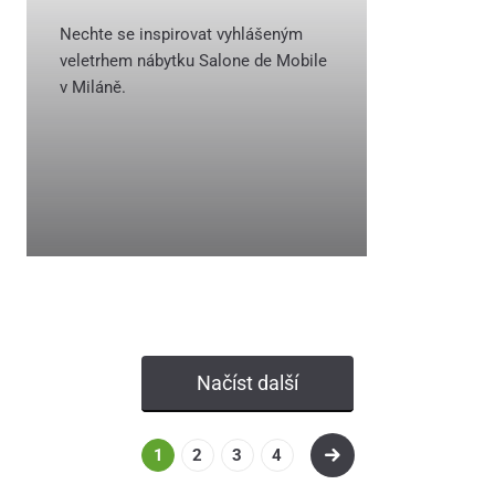
Nechte se inspirovat vyhlášeným
veletrhem nábytku Salone de Mobile
v Miláně.
Načíst další
1
2
3
4