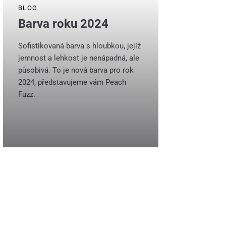
BLOG
Barva roku 2024
Sofistikovaná barva s hloubkou, jejíž
jemnost a lehkost je nenápadná, ale
působivá. To je nová barva pro rok
2024, představujeme vám Peach
Fuzz.