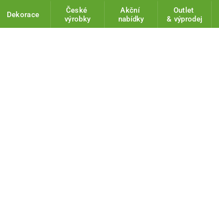
České
Akční
Outlet
Dekorace
výrobky
nabídky
& výprodej