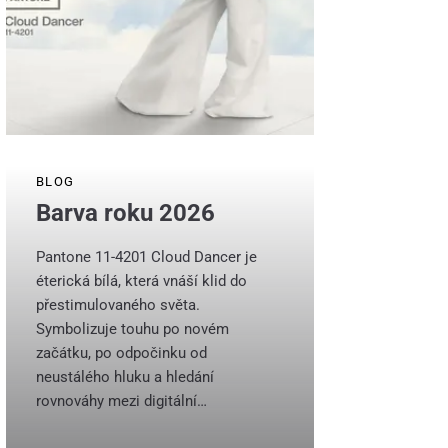
BLOG
Barva roku 2026
Pantone 11-4201 Cloud Dancer je
éterická bílá, která vnáší klid do
přestimulovaného světa.
Symbolizuje touhu po novém
začátku, po odpočinku od
neustálého hluku a hledání
rovnováhy mezi digitální…