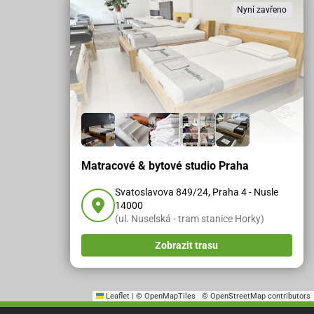
Nyní zavřeno
Matracové & bytové studio Praha
Svatoslavova 849/24, Praha 4 - Nusle
14000
(ul. Nuselská - tram stanice Horky)
Zobrazit trasu
Leaflet
|
© OpenMapTiles
© OpenStreetMap contributors