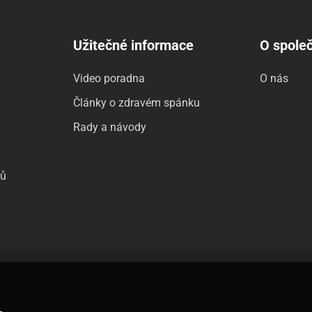
Užitečné informace
O společ
Video poradna
O nás
Články o zdravém spánku
Rady a návody
jů