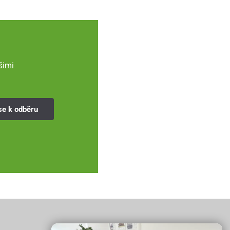
šimi
se k odběru