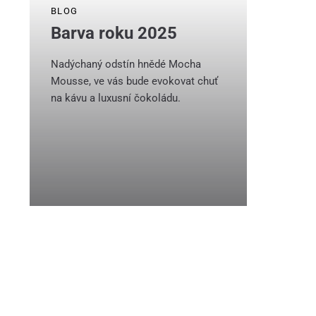
BLOG
Barva roku 2025
Nadýchaný odstín hnědé Mocha
Mousse, ve vás bude evokovat chuť
na kávu a luxusní čokoládu.