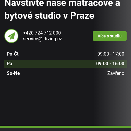
Navštivte naše matracové a
bytové studio v Praze
+420 724 712 000
Více
o studiu
service@i-living.cz
Po-Čt
09:00 - 17:00
Pá
09:00 - 16:00
So-Ne
Zavřeno