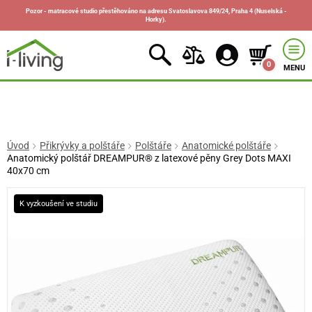
Pozor - matracové studio přestěhováno na adresu Svatoslavova 849/24, Praha 4 (Nuselská -
Horky).
0
MENU
Úvod
Přikrývky a polštáře
Polštáře
Anatomické polštáře
Anatomický polštář DREAMPUR® z latexové pěny Grey Dots MAXI
40x70 cm
K vyzkoušení ve studiu