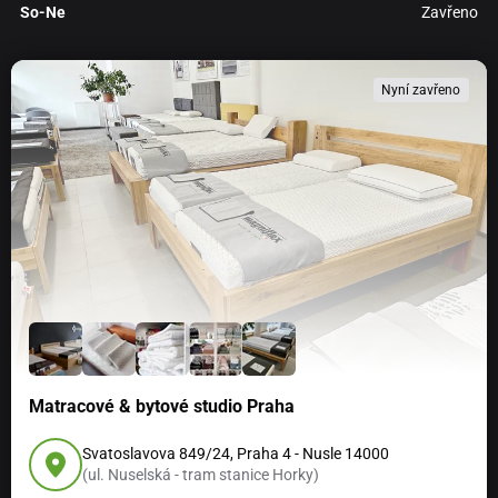
So-Ne
Zavřeno
Nyní zavřeno
Matracové & bytové studio Praha
Svatoslavova 849/24, Praha 4 - Nusle 14000
(ul. Nuselská - tram stanice Horky)