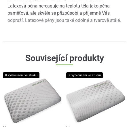
Latexová pěna nereaguje na teplotu těla jako pěna
paměťová, ale skvěle se přizpůsobí a příjemně Vás
odpruží. Latexové pěny jsou také odolné a tvarově stálé.
Související produkty
K vyzkoušení ve studiu
K vyzkoušení ve studiu
· ·
· ·