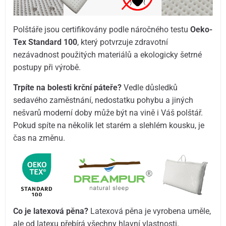
Polštáře jsou certifikovány podle náročného testu
Oeko-
Tex Standard 100
, který potvrzuje zdravotní
nezávadnost použitých materiálů a ekologicky šetrné
postupy při výrobě.
Trpíte na bolesti krční páteře?
Vedle důsledků
sedavého zaměstnání, nedostatku pohybu a jiných
nešvarů moderní doby může být na vině i Váš polštář.
Pokud spíte na několik let starém a slehlém kousku, je
čas na změnu.
Co je latexová pěna?
Latexová pěna je vyrobena uměle,
ale od latexu přebírá všechny hlavní vlastnosti.