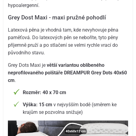
hypoalergenní.
Grey Dost Maxi - maxi pružné pohodlí
Latexová pěna je vhodná tam, kde nevyhovuje pěna
paměťová. Do latexových pěn se neboříte, tyto pěny
příjemně pruží a po stlačení se velmi rychle vrací do
původního stavu.
Grey Dots Maxi je
větší variantou oblíbeného
neprofilovaného polštáře DREAMPUR Grey Dots 40x60
cm
.
Rozměr: 40 x 70 cm
Výška: 15 cm
v nejvyšším bodě (směrem ke
krajům se pozvolna snižuje)