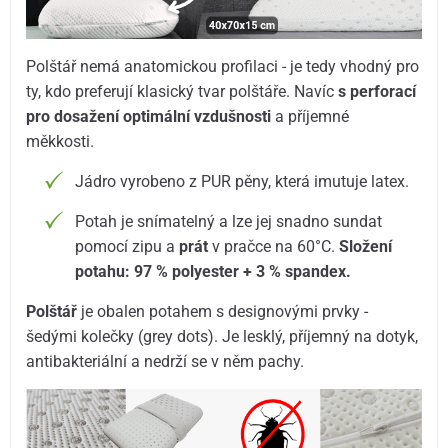
Polštář nemá anatomickou profilaci - je tedy vhodný pro
ty, kdo preferují klasický tvar polštáře. Navíc
s perforací
pro dosažení optimální vzdušnosti
a příjemné
měkkosti.
Jádro vyrobeno z PUR pěny, která imutuje latex.
Potah je snímatelný a lze jej snadno sundat
pomocí zipu a
prát
v pračce na 60°C.
Složení
potahu: 97 % polyester + 3 % spandex.
Polštář
je obalen potahem s designovými prvky -
šedými kolečky (grey dots). Je lesklý, příjemný na dotyk,
antibakteriální a nedrží se v něm pachy.