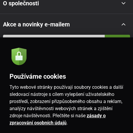
O společnosti
Akce a novinky e-mailem
Odeslat
Souhlasím se
zásadami zpracování osobních údajů
Používáme cookies
Tyto webové stránky používají soubory cookies a další
CZ
sledovací nástroje s cílem vylepšení uživatelského
prostředí, zobrazení přizpůsobeného obsahu a reklam,
analýzy návštěvnosti webových stránek a zjištění
zdroje návštěvnosti. Přečtěte si naše
zásady o
zpracování osobních údajů
.