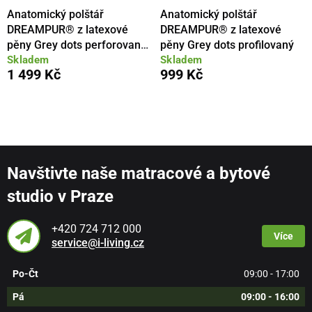
Anatomický polštář
Anatomický polštář
DREAMPUR® z latexové
DREAMPUR® z latexové
pěny Grey dots perforovaný
pěny Grey dots profilovaný
Skladem
Skladem
40x60cm
1 499 Kč
999 Kč
Navštivte naše matracové a bytové
studio v Praze
+420 724 712 000
Více
service@i-living.cz
Po-Čt
09:00 - 17:00
Pá
09:00 - 16:00