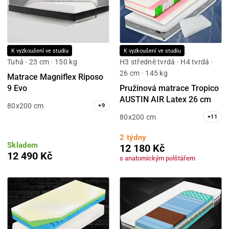
K vyzkoušení ve studiu
K vyzkoušení ve studiu
Tuhá · 23 cm · 150 kg
H3 středně tvrdá · H4 tvrdá ·
26 cm · 145 kg
Matrace Magniflex Riposo
9 Evo
Pružinová matrace Tropico
AUSTIN AIR Latex 26 cm
80x200 cm
+
9
80x200 cm
+
11
2 týdny
Skladem
12 180 Kč
12 490 Kč
s anatomickým polštářem