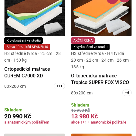
K vyzkoušení ve studiu
AKČNÍ CENA
Sleva 10 % - kód SPANEK10
K vyzkoušení ve studiu
H3 středně tvrdá · 25 cm · 28
H3 středně tvrdá · H4 tvrdá ·
cm · 150 kg
20 cm · 22 cm · 24 cm · 26 cm ·
135 kg
Ortopedická matrace
CUREM C7000 XD
Ortopedická matrace
Tropico SUPER FOX VISCO
80x200 cm
+
11
80x200 cm
+
6
Skladem
Skladem
15 980 Kč
20 990 Kč
13 980 Kč
s anatomickým polštářem
akce 1+1 + anatomické polštáře