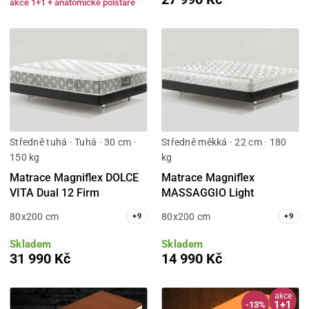
akce 1+1 + anatomické polštáře
Středně tuhá · Tuhá · 30 cm ·
Středně měkká · 22 cm · 180
150 kg
kg
Matrace Magniflex DOLCE
Matrace Magniflex
VITA Dual 12 Firm
MASSAGGIO Light
80x200 cm
80x200 cm
+
9
+
9
Skladem
Skladem
31 990 Kč
14 990 Kč
akce
1+1
-13%