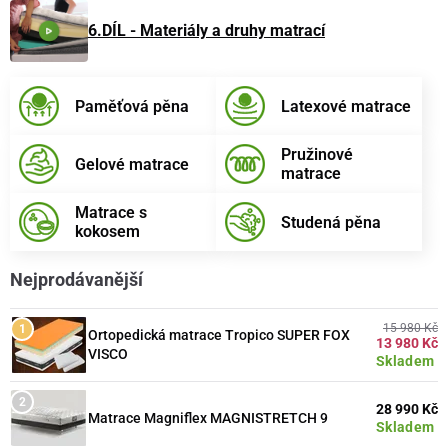
6.DÍL - Materiály a druhy matrací
Paměťová pěna
Latexové matrace
Pružinové
Gelové matrace
matrace
Matrace s
Studená pěna
kokosem
Nejprodávanější
15 980 Kč
Ortopedická matrace Tropico SUPER FOX
13 980 Kč
VISCO
Skladem
28 990 Kč
Matrace Magniflex MAGNISTRETCH 9
Skladem