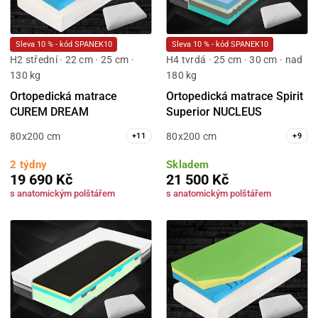
Sleva 10 % - kód SPANEK10
Sleva 10 % - kód SPANEK10
H2 střední · 22 cm · 25 cm ·
H4 tvrdá · 25 cm · 30 cm · nad
130 kg
180 kg
Ortopedická matrace
Ortopedická matrace Spirit
CUREM DREAM
Superior NUCLEUS
80x200 cm
80x200 cm
+
11
+
9
2 týdny
Skladem
19 690 Kč
21 500 Kč
s anatomickým polštářem
s anatomickým polštářem