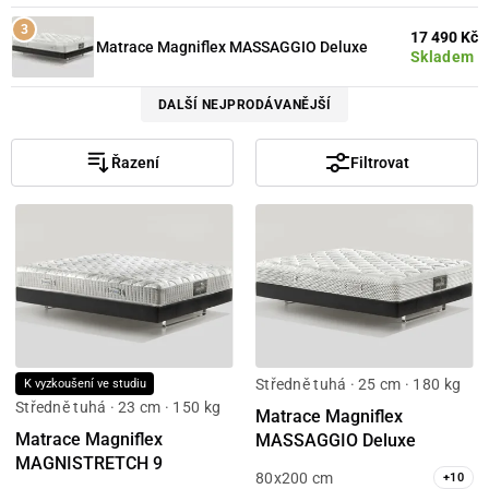
17 490 Kč
Matrace Magniflex MASSAGGIO Deluxe
Skladem
DALŠÍ NEJPRODÁVANĚJŠÍ
Řazení
Filtrovat
Středně tuhá · 25 cm · 180 kg
K vyzkoušení ve studiu
Středně tuhá · 23 cm · 150 kg
Matrace Magniflex
Matrace Magniflex
MASSAGGIO Deluxe
MAGNISTRETCH 9
80x200 cm
+
10