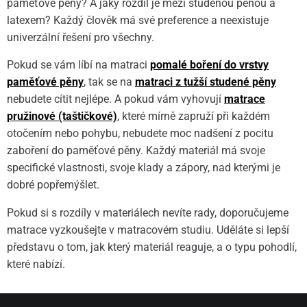
paměťové pěny? A jaký rozdíl je mezi studenou pěnou a
latexem? Každý člověk má své preference a neexistuje
univerzální řešení pro všechny.
Pokud se vám líbí na matraci
pomalé boření do vrstvy
paměťové pěny
, tak se na
matraci z tužší studené pěny
nebudete cítit nejlépe. A pokud vám vyhovují
matrace
pružinové (taštičkové)
, které mírně zapruží při každém
otočením nebo pohybu, nebudete moc nadšení z pocitu
zaboření do paměťové pěny. Každý materiál má svoje
specifické vlastnosti, svoje klady a zápory, nad kterými je
dobré popřemýšlet.
Pokud si s rozdíly v materiálech nevíte rady, doporučujeme
matrace vyzkoušejte v matracovém studiu. Uděláte si lepší
představu o tom, jak který materiál reaguje, a o typu pohodlí,
které nabízí.