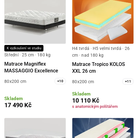
H4 tvrdá · H5 velmi tvrdá · 26
K vyzkoušení ve studiu
Střední · 25 cm · 180 kg
cm · nad 180 kg
Matrace Magniflex
Matrace Tropico KOLOS
MASSAGGIO Excellence
XXL 26 cm
80x200 cm
80x200 cm
+
10
+
11
Skladem
Skladem
10 110 Kč
17 490 Kč
s anatomickým polštářem