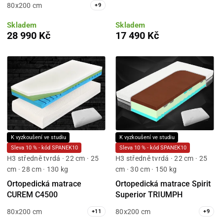
80x200 cm
+
9
Skladem
Skladem
28 990 Kč
17 490 Kč
K vyzkoušení ve studiu
K vyzkoušení ve studiu
Sleva 10 % - kód SPANEK10
Sleva 10 % - kód SPANEK10
H3 středně tvrdá · 22 cm · 25
H3 středně tvrdá · 22 cm · 25
cm · 28 cm · 130 kg
cm · 30 cm · 150 kg
Ortopedická matrace
Ortopedická matrace Spirit
CUREM C4500
Superior TRIUMPH
80x200 cm
80x200 cm
+
11
+
9