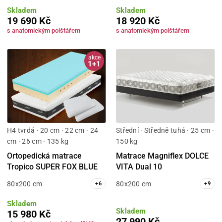
Skladem
Skladem
19 690 Kč
18 920 Kč
s anatomickým polštářem
s anatomickým polštářem
akce
1+1
H4 tvrdá · 20 cm · 22 cm · 24
Střední · Středně tuhá · 25 cm ·
cm · 26 cm · 135 kg
150 kg
Ortopedická matrace
Matrace Magniflex DOLCE
Tropico SUPER FOX BLUE
VITA Dual 10
80x200 cm
80x200 cm
+
6
+
9
Skladem
Skladem
15 980 Kč
27 990 Kč