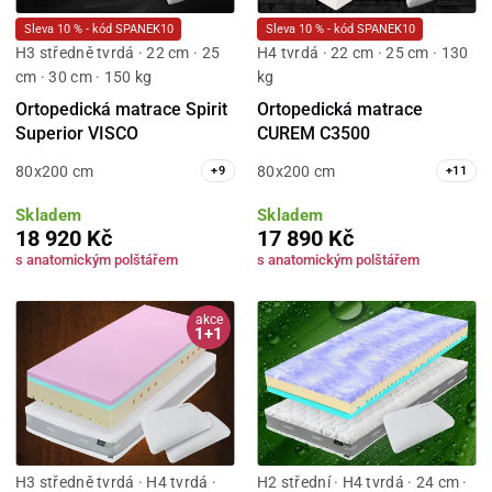
Sleva 10 % - kód SPANEK10
Sleva 10 % - kód SPANEK10
H3 středně tvrdá · 22 cm · 25
H4 tvrdá · 22 cm · 25 cm · 130
cm · 30 cm · 150 kg
kg
Ortopedická matrace Spirit
Ortopedická matrace
Superior VISCO
CUREM C3500
80x200 cm
80x200 cm
+
9
+
11
Skladem
Skladem
18 920 Kč
17 890 Kč
s anatomickým polštářem
s anatomickým polštářem
akce
1+1
H3 středně tvrdá · H4 tvrdá ·
H2 střední · H4 tvrdá · 24 cm ·