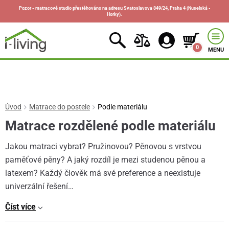
Pozor - matracové studio přestěhováno na adresu Svatoslavova 849/24, Praha 4 (Nuselská -
Horky).
0
MENU
Úvod
Matrace do postele
Podle materiálu
Matrace rozdělené podle materiálu
Jakou matraci vybrat? Pružinovou? Pěnovou s vrstvou
paměťové pěny? A jaký rozdíl je mezi studenou pěnou a
latexem? Každý člověk má své preference a neexistuje
univerzální řešení…
Číst více