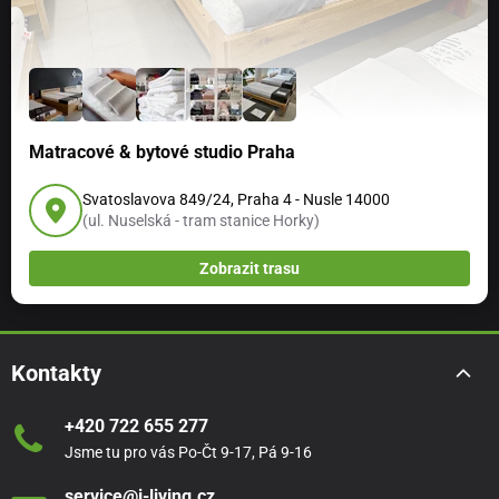
Matracové & bytové studio Praha
Svatoslavova 849/24, Praha 4 - Nusle 14000
(ul. Nuselská - tram stanice Horky)
Zobrazit trasu
Kontakty
+420 722 655 277
Jsme tu pro vás Po-Čt 9-17, Pá 9-16
service@i-living.cz