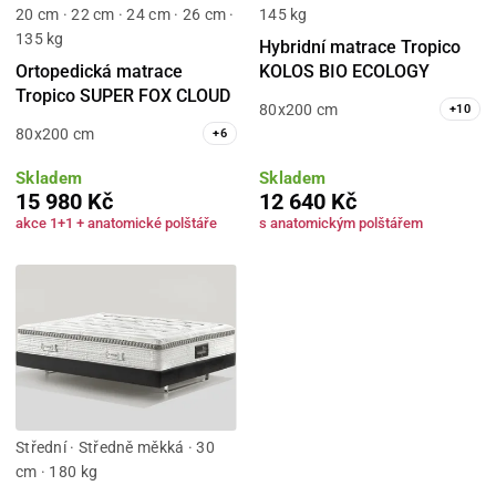
20 cm · 22 cm · 24 cm · 26 cm ·
145 kg
135 kg
Hybridní matrace Tropico
Ortopedická matrace
KOLOS BIO ECOLOGY
Tropico SUPER FOX CLOUD
80x200 cm
+
10
80x200 cm
+
6
Skladem
Skladem
15 980 Kč
12 640 Kč
akce 1+1 + anatomické polštáře
s anatomickým polštářem
Střední · Středně měkká · 30
cm · 180 kg