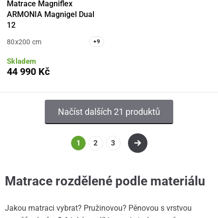
Matrace Magniflex
ARMONIA Magnigel Dual
12
80x200 cm
+
9
Skladem
44 990 Kč
Načíst dalších 21 produktů
1
2
3
Matrace rozdělené podle materiálu
Jakou matraci vybrat? Pružinovou? Pěnovou s vrstvou