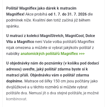
Polštář Magniflex jako dárek k matracím
Magniflex!
Akce probíhá
od 1. 7. do 31. 7.
2026
dle
podmínek níže. Kvalitní den totiž začíná již během
spánku.
U matrací z kolekcí MagniStretch, MagniCool, Dolce
Vita a Magnifico
není Vaše volba polštářů Magniflex
nijak omezena a můžete si vybrat jakýkoliv polštář z
nabídky
anatomických polštářů Magniflex >>>
U objednávky nám do poznámky (v košíku pod dodací
adresou) uveďte, jaký polštář zdarma byste si k
matraci přáli. Objednávku vám o polštář zdarma
doplníme.
Matrace od šířky 150 cm jsou počítány jako
dvojlůžkové a u těchto rozměrů si můžete vybrat
polštáře dva. Nemusí jít o dva stejné polštáře, je možné
kombinovat.