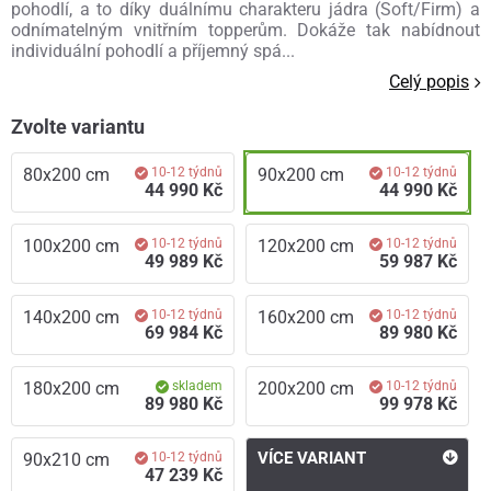
pohodlí, a to díky duálnímu charakteru jádra (Soft/Firm) a
odnímatelným vnitřním topperům. Dokáže tak nabídnout
individuální pohodlí a příjemný spá...
Celý popis
Zvolte variantu
80x200 cm
10-12 týdnů
90x200 cm
10-12 týdnů
44 990 Kč
44 990 Kč
100x200 cm
10-12 týdnů
120x200 cm
10-12 týdnů
49 989 Kč
59 987 Kč
140x200 cm
10-12 týdnů
160x200 cm
10-12 týdnů
69 984 Kč
89 980 Kč
180x200 cm
skladem
200x200 cm
10-12 týdnů
89 980 Kč
99 978 Kč
VÍCE VARIANT
90x210 cm
10-12 týdnů
47 239 Kč