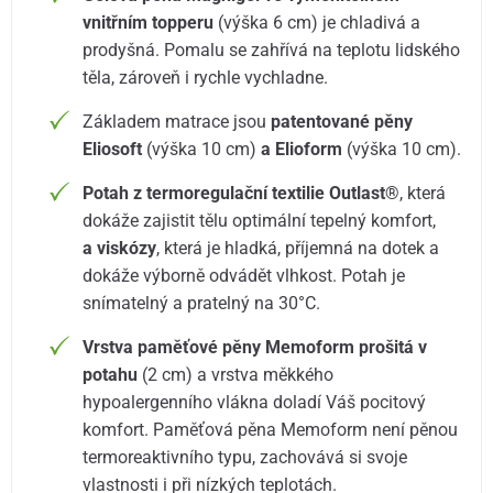
vnitřním topperu
(výška 6 cm) je chladivá a
prodyšná. Pomalu se zahřívá na teplotu lidského
těla, zároveň i rychle vychladne.
Základem matrace jsou
patentované pěny
Eliosoft
(výška 10 cm)
a Elioform
(výška 10 cm).
Potah z termoregulační textilie Outlast®
, která
dokáže zajistit tělu optimální tepelný komfort,
a
viskózy
, která je hladká, příjemná na dotek a
dokáže výborně odvádět vlhkost. Potah je
snímatelný a pratelný na 30°C.
Vrstva paměťové pěny Memoform prošitá v
potahu
(2 cm) a vrstva měkkého
hypoalergenního vlákna doladí Váš pocitový
komfort. Paměťová pěna Memoform není pěnou
termoreaktivního typu, zachovává si svoje
vlastnosti i při nízkých teplotách.