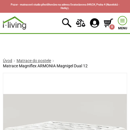
Pozor - matracové studio přestěhováno na adresu Svatoslavova 849/24, Praha 4 (Nuselská -
Horky).
0
MENU
Úvod
Matrace do postele
Matrace Magniflex ARMONIA Magnigel Dual 12