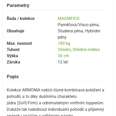
Parametry
Řada / kolekce
MAGNIFICO
Paměťová/Visco pěna
,
Obsahuje
Studená pěna
,
Hybridní
pěny
Max. nosnost
180 kg
Tuhost
Střední
,
Středně měkká
Výška
30 cm
Záruka
12 let
Popis
Kolekce ARMONIA nabízí různé kombinace poležení a
pohodlí, a to díky duálnímu charakteru
jádra (Soft/Firm) a odnímatelným vnitřním topperům.
Dokáže tak nabídnout individuální pohodlí a příjemný
spánek i spáčům s odlišnými nároky.