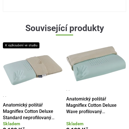
Související produkty
K vyzkoušení ve studiu
· ·
· ·
Anatomický polštář
Anatomický polštář
Magniflex Cotton Deluxe
Magniflex Cotton Deluxe
Wave profilovaný
Standard neprofilovaný
60x43x10/11cm
Skladem
Skladem
72x42x12cm