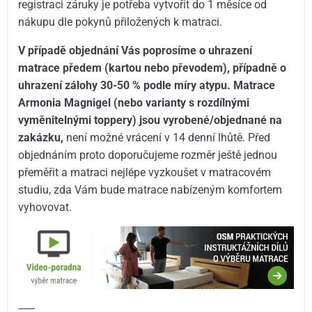
registraci záruky je potřeba vytvořit do 1 měsíce od
nákupu dle pokynů přiložených k matraci.
V případě objednání Vás poprosíme o uhrazení
matrace předem (kartou nebo převodem), případně o
uhrazení zálohy 30-50 % podle míry atypu. Matrace
Armonia Magnigel (nebo varianty s rozdílnými
vyměnitelnými toppery) jsou vyrobené/objednané na
zakázku,
není možné vrácení v 14 denní lhůtě. Před
objednáním proto doporučujeme rozměr ještě jednou
přeměřit a matraci nejlépe vyzkoušet v matracovém
studiu, zda Vám bude matrace nabízeným komfortem
vyhovovat.
------