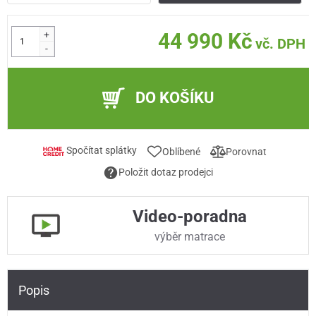
+
44 990 Kč
vč. DPH
-
DO KOŠÍKU
Spočítat splátky
Oblíbené
Porovnat
Položit dotaz prodejci
Video-poradna
výběr matrace
Popis