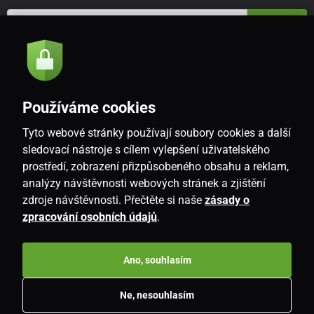
Odeslat
Souhlasím se
zásadami zpracování osobních údajů
Používáme cookies
Tyto webové stránky používají soubory cookies a další
CZ
sledovací nástroje s cílem vylepšení uživatelského
prostředí, zobrazení přizpůsobeného obsahu a reklam,
analýzy návštěvnosti webových stránek a zjištění
zdroje návštěvnosti. Přečtěte si naše
zásady o
zpracování osobních údajů
.
Ano, souhlasím
Copyright © 2026
www.i-living.cz
. Všechna práva vyhrazena.
Ne, nesouhlasím