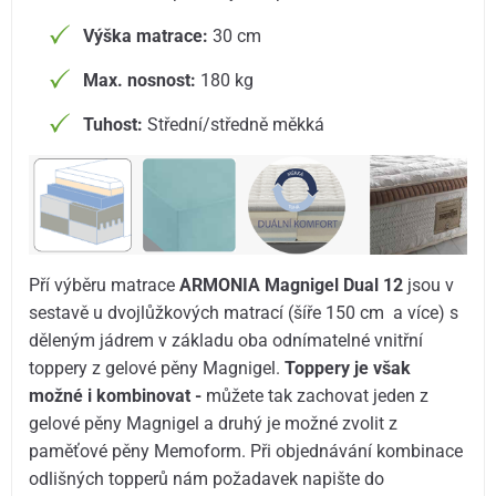
Výška matrace:
30 cm
Max. nosnost:
180 kg
Tuhost:
Střední/středně měkká
Pří výběru matrace
ARMONIA Magnigel Dual 12
jsou v
sestavě u dvojlůžkových matrací (šíře 150 cm a více) s
děleným jádrem v základu oba odnímatelné vnitřní
toppery z gelové pěny Magnigel.
Toppery je však
možné i kombinovat -
můžete tak zachovat jeden z
gelové pěny Magnigel a druhý je možné zvolit z
paměťové pěny Memoform. Při objednávání kombinace
odlišných topperů nám požadavek napište do