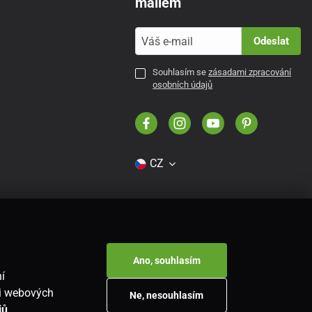
mailem
Odeslat
Souhlasím se
zásadami zpracování
osobních údajů
CZ
Ano, souhlasím
í
ti webových
Ne, nesouhlasím
jů
.