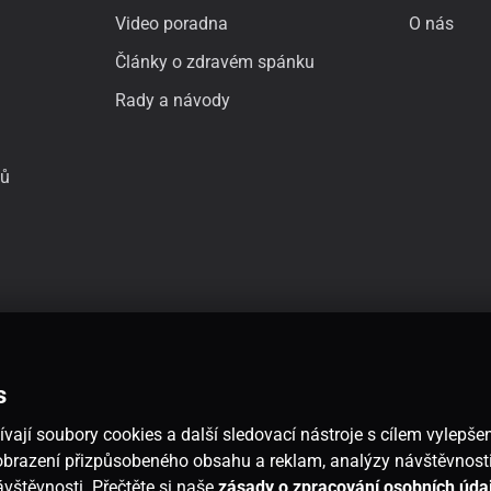
Video poradna
O nás
Články o zdravém spánku
Rady a návody
jů
s
vají soubory cookies a další sledovací nástroje s cílem vylepšen
 zobrazení přizpůsobeného obsahu a reklam, analýzy návštěvnos
návštěvnosti. Přečtěte si naše
zásady o zpracování osobních úda