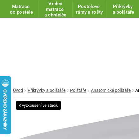
Vrchní
Matrace
Postelové
Přikrývky
matrace
do postele
rámy a rošty
a polštáře
a chrániče
Úvod
Přikrývky a polštáře
Polštáře
Anatomické polštáře
A
K vyzkoušení ve studiu