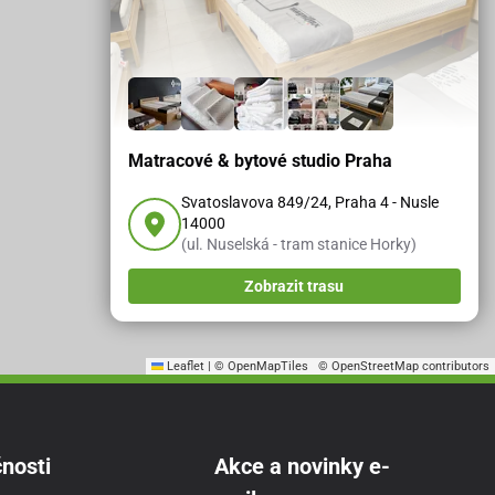
Matracové & bytové studio Praha
Svatoslavova 849/24, Praha 4 - Nusle
14000
(ul. Nuselská - tram stanice Horky)
Zobrazit trasu
Leaflet
|
© OpenMapTiles
© OpenStreetMap contributors
nosti
Akce a novinky e-