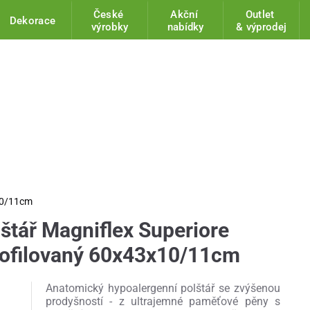
České
Akční
Outlet
Dekorace
výrobky
nabídky
& výprodej
x10/11cm
štář Magniflex Superiore
rofilovaný 60x43x10/11cm
Anatomický hypoalergenní polštář se zvýšenou
prodyšností - z ultrajemné paměťové pěny s