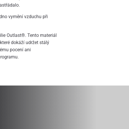
nastřádalo.
nadno vymění vzduchu při
lie Outlast®. Tento materiál
které dokáží udržet stálý
nému pocení ani
programu.