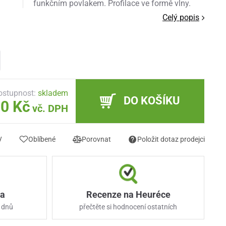
funkčním povlakem. Profilace ve formě vlny.
Celý popis
ostupnost:
skladem
DO KOŠÍKU
90 Kč
vč. DPH
y
Oblíbené
Porovnat
Položit dotaz prodejci
ka
Recenze na Heuréce
 dnů
přečtěte si hodnocení ostatních