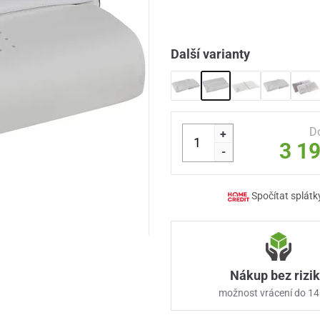
Další varianty
D
+
3 1
-
Spočítat splátk
Nákup bez rizi
možnost vrácení do 14