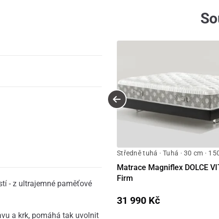
So
Středně tuhá · Tuhá · 30 cm · 15
Matrace Magniflex DOLCE VI
Firm
tí - z ultrajemné paměťové
31 990 Kč
u a krk, pomáhá tak uvolnit