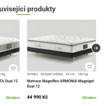
uvisející produkty
0 kg
Střední · Středně měkká · 30 cm · 180 kg
Detail
Detail
TA Dual 12
Matrace Magniflex ARMONIA Magnigel
Dual 12
44 990 Kč
Skladem
Skladem