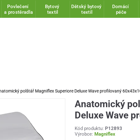
Povlečení
Bytový
Dětský bytový
Domácí
a prostěradla
textil
textil
péče
natomický polštář Magniflex Superiore Deluxe Wave profilovaný 60x43
Anatomický pol
Deluxe Wave p
Kód produktu:
P12893
Výrobce:
Magniflex