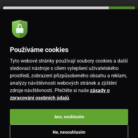
Odeslat
Souhlasím se
zásadami zpracování osobních údajů
Používáme cookies
Tyto webové stránky používají soubory cookies a další
CZ
sledovací nástroje s cílem vylepšení uživatelského
prostředí, zobrazení přizpůsobeného obsahu a reklam,
analýzy návštěvnosti webových stránek a zjištění
zdroje návštěvnosti. Přečtěte si naše
zásady o
zpracování osobních údajů
.
Ano, souhlasím
Copyright © 2026
www.i-living.cz
. Všechna práva vyhrazena.
Ne, nesouhlasím