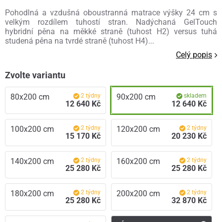
Pohodlná a vzdušná oboustranná matrace výšky 24 cm s
velkým rozdílem tuhostí stran. Nadýchaná GelTouch
hybridní pěna na měkké straně (tuhost H2) versus tuhá
studená pěna na tvrdé straně (tuhost H4)...
Celý popis
Zvolte variantu
80x200 cm
2 týdny
90x200 cm
skladem
12 640 Kč
12 640 Kč
100x200 cm
2 týdny
120x200 cm
2 týdny
15 170 Kč
20 230 Kč
140x200 cm
2 týdny
160x200 cm
2 týdny
25 280 Kč
25 280 Kč
180x200 cm
2 týdny
200x200 cm
2 týdny
25 280 Kč
32 870 Kč