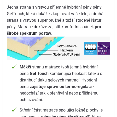
Jedna strana s vrstvou příjemné hybridní pěny pěny
GelTouch, která dokáže zkopírovat vaše tělo, a druhá
strana s vrstvou super pružné a tužší studené Natur
pěny. Matrace dokáže zajistit komfortní spánek
pro
široké spektrum postav
.
Měkčí
stranu matrace tvoří jemná hybridní
pěna
Gel Touch
kombinující hebkost latexu s
distribucí tlaku gelových matrací. Hybridní
pěna
zajišťuje správnou termoregulaci -
nedochází tak k přehřívání nebo přílišnému
ochlazování.
Střední část matrace spojující ložné plochy je
vyrobena z
robustní pěny FlexiFoam®
, která