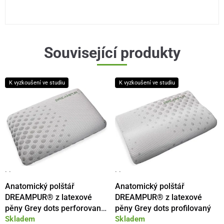
Související produkty
K vyzkoušení ve studiu
K vyzkoušení ve studiu
· ·
· ·
Anatomický polštář
Anatomický polštář
DREAMPUR® z latexové
DREAMPUR® z latexové
pěny Grey dots perforovaný
pěny Grey dots profilovaný
Skladem
Skladem
40x60cm