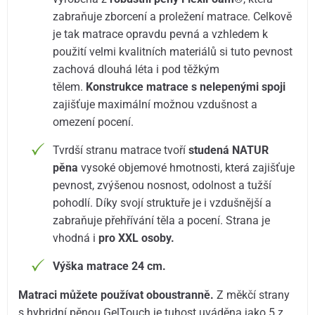
zabraňuje zborcení a proležení matrace. Celkově
je tak matrace opravdu pevná a vzhledem k
použití velmi kvalitních materiálů si tuto pevnost
zachová dlouhá léta i pod těžkým
tělem.
Konstrukce matrace s nelepenými spoji
zajišťuje maximální možnou vzdušnost a
omezení pocení.
Tvrdší stranu matrace tvoří
studená NATUR
pěna
vysoké objemové hmotnosti, která zajišťuje
pevnost, zvýšenou nosnost, odolnost a tužší
pohodlí. Díky svojí struktuře je i vzdušnější a
zabraňuje přehřívání těla a pocení. Strana je
vhodná i
pro XXL osoby.
Výška matrace 24 cm.
Matraci můžete používat oboustranně.
Z měkčí strany
s hybridní pěnou GelTouch je tuhost uváděna jako 5 z