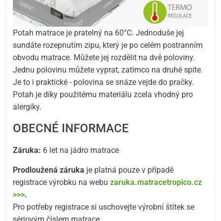
Potah matrace je pratelný na 60°C. Jednoduše jej
sundáte rozepnutím zipu, který je po celém postranním
obvodu matrace. Můžete jej rozdělit na dvě poloviny.
Jednu polovinu můžete vyprat, zatímco na druhé spíte.
Je to i praktické - polovina se snáze vejde do pračky.
Potah je díky použitému materiálu zcela vhodný pro
alergiky.
OBECNÉ INFORMACE
Záruka:
6 let na jádro matrace
Prodloužená záruka
je platná pouze v případě
registrace výrobku na webu
zaruka.matracetropico.cz
>>>
.
Pro potřeby registrace si uschovejte výrobní štítek se
sériovým číslem matrace.