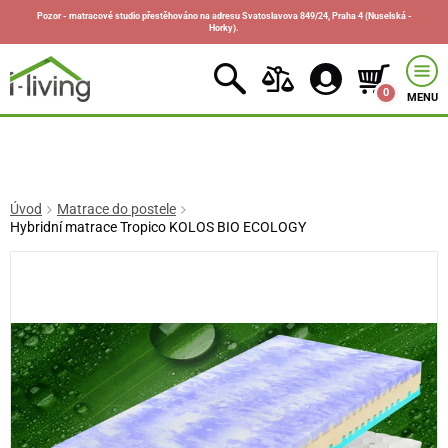
Pozor - matracové studio přestěhováno na adresu Svatoslavova 849/24, Praha 4 (Nuselská -
Horky).
0
MENU
Úvod
Matrace do postele
Hybridní matrace Tropico KOLOS BIO ECOLOGY