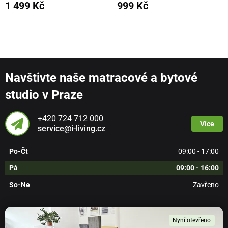
1 499 Kč
999 Kč
Navštivte naše matracové a bytové
studio v Praze
+420 724 712 000
Více
service@i-living.cz
Po-Čt
09:00 - 17:00
Pá
09:00 - 16:00
So-Ne
Zavřeno
Nyní otevřeno