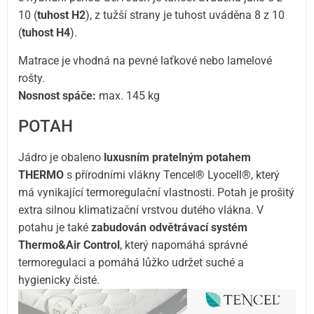
10 (
tuhost H2
), z tužší strany je tuhost uváděna 8 z 10
(
tuhost H4
).
Matrace je vhodná na pevné laťkové nebo lamelové
rošty.
Nosnost spáče:
max. 145 kg
POTAH
Jádro je obaleno
luxusním pratelným potahem
THERMO
s přírodními vlákny Tencel
®
Lyocell
®
, který
má vynikající termoregulační vlastnosti. Potah je prošitý
extra silnou klimatizační vrstvou dutého vlákna. V
potahu je také
zabudován odvětrávací systém
Thermo&Air Control
, který napomáhá správné
termoregulaci a pomáhá lůžko udržet suché a
hygienicky čisté.