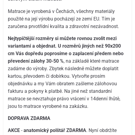
Matrace je vyrobená v Čechách, všechny materiály
použité na její výrobu pocházejí ze zemí EU. Tím je
zaručena prvotřídní kvalita a zdravotní nezávadnost.
Nejtypičtější rozměry si můžete rovnou zvolit mezi
variantami a objednat. U rozměrů jiných než 90x200
cm Vás dopředu poprosíme o zaplacení předem nebo
převedení zálohy 30-50 %
, na základě které matrace
zadáme do výroby. Zbytek následně můžete doplatit
kartou, převodem či dobírkou. Vytvořte prosím
objednávku a my Vám obratem zašleme zálohovou
fakturu a pokyny k platbě. Na jiné než standardní
matrace se nevztahuje právo vrácení v 14denní lhůtě,
jsou to matrace vyrobené na zakázku.
DOPRAVA ZDARMA
AKCE
-
anatomický polštář ZDARMA
. Nyní obdržíte