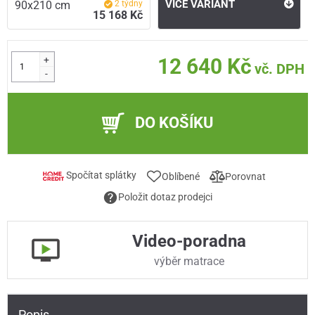
VÍCE VARIANT
90x210 cm
2 týdny
15 168 Kč
+
12 640 Kč
vč. DPH
-
DO KOŠÍKU
Spočítat splátky
Oblíbené
Porovnat
Položit dotaz prodejci
Video-poradna
výběr matrace
Popis