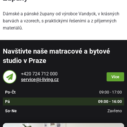
Dámské a pánské župany od výrobce Vandyck, v krásných
barvách a vzorech, s praktickými řešeními a z příjemných
materiálů.
Navštivte naše matracové a bytové
studio v Praze
+420 724 712 000
Více
service@i-living.cz
Po-Čt
09:00 - 17:00
Pá
09:00 - 16:00
So-Ne
Zavřeno