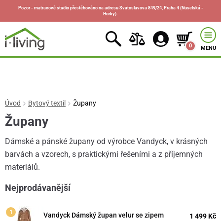
Pozor - matracové studio přestěhováno na adresu Svatoslavova 849/24, Praha 4 (Nuselská -
Horky).
0
MENU
Úvod
Bytový textil
Župany
Župany
Dámské a pánské župany od výrobce Vandyck, v krásných
barvách a vzorech, s praktickými řešeními a z příjemných
materiálů.
Nejprodávanější
Vandyck Dámský župan velur se zipem
1 499 Kč