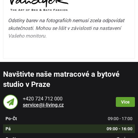
Odstíny barev na fotografiích nemusí zcela odpovídat
skutečnosti. Mohou se lišit v závislosti na nastavení
Vašeho monitoru.
Navštivte naše matracové a bytové
studio v Praze
+420 724 712 000
Více
service@i-living.cz
Po-Čt
09:00 - 17:00
Pá
09:00 - 16:00