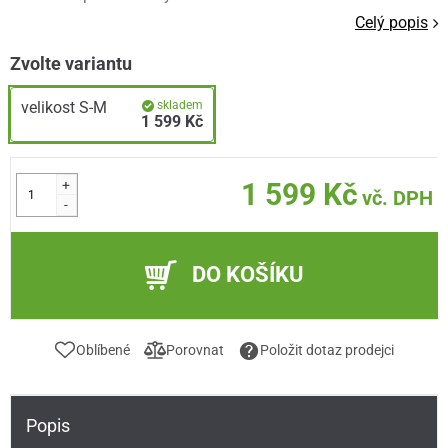
Celý popis
Zvolte variantu
velikost S-M
skladem
1 599 Kč
+
1 599 Kč
vč. DPH
-
DO KOŠÍKU
Oblíbené
Porovnat
Položit dotaz prodejci
Popis