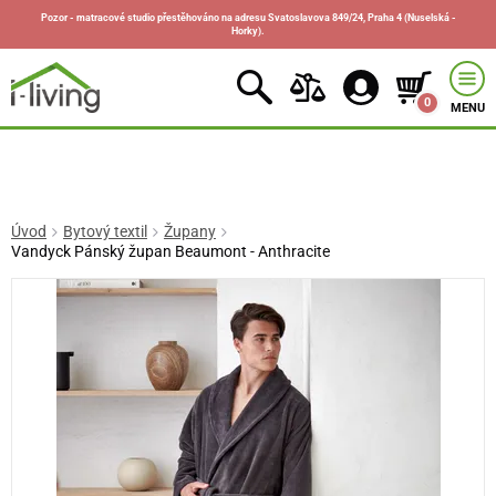
Pozor - matracové studio přestěhováno na adresu Svatoslavova 849/24, Praha 4 (Nuselská -
Horky).
0
MENU
Úvod
Bytový textil
Župany
Vandyck Pánský župan Beaumont - Anthracite