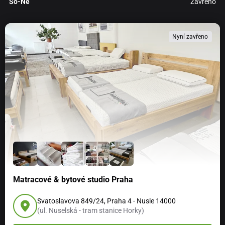
So-Ne
Zavřeno
Nyní zavřeno
Matracové & bytové studio Praha
Svatoslavova 849/24, Praha 4 - Nusle 14000
(ul. Nuselská - tram stanice Horky)