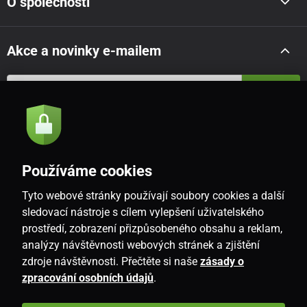
O společnosti
Akce a novinky e-mailem
Odeslat
Souhlasím se
zásadami zpracování osobních údajů
Používáme cookies
Tyto webové stránky používají soubory cookies a další
CZ
sledovací nástroje s cílem vylepšení uživatelského
prostředí, zobrazení přizpůsobeného obsahu a reklam,
analýzy návštěvnosti webových stránek a zjištění
zdroje návštěvnosti. Přečtěte si naše
zásady o
zpracování osobních údajů
.