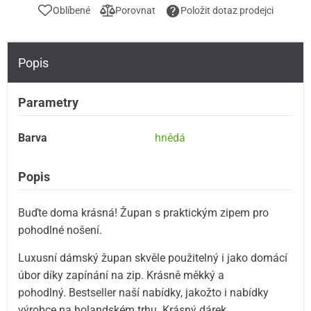
Oblíbené
Porovnat
Položit dotaz prodejci
Popis
Parametry
Barva
hnědá
Popis
Buďte doma krásná! Župan s praktickým zipem pro
pohodlné nošení.
Luxusní dámský župan skvěle použitelný i jako domácí
úbor díky zapínání na zip. Krásně měkký a
pohodlný. Bestseller naší nabídky, jakožto i nabídky
výrobce na holandském trhu. Krásný dárek.