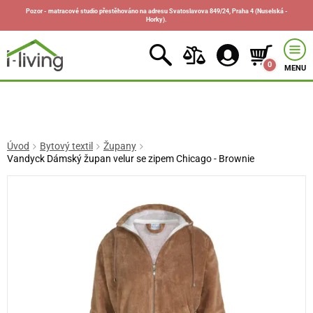
Pozor - matracové studio přestěhováno na adresu Svatoslavova 849/24, Praha 4 (Nuselská -
Horky).
0
MENU
Úvod
Bytový textil
Župany
Vandyck Dámský župan velur se zipem Chicago - Brownie