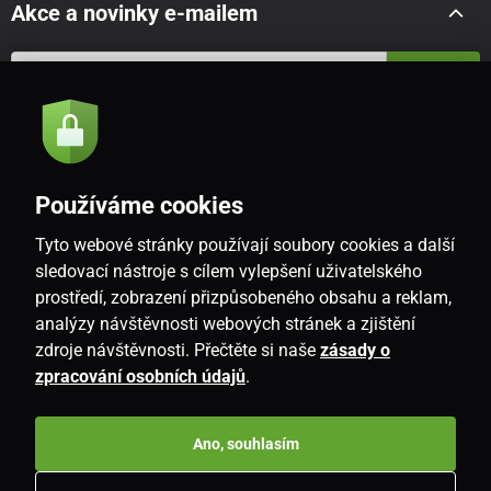
Akce a novinky e-mailem
Odeslat
Souhlasím se
zásadami zpracování osobních údajů
Používáme cookies
Tyto webové stránky používají soubory cookies a další
CZ
sledovací nástroje s cílem vylepšení uživatelského
prostředí, zobrazení přizpůsobeného obsahu a reklam,
analýzy návštěvnosti webových stránek a zjištění
zdroje návštěvnosti. Přečtěte si naše
zásady o
zpracování osobních údajů
.
Ano, souhlasím