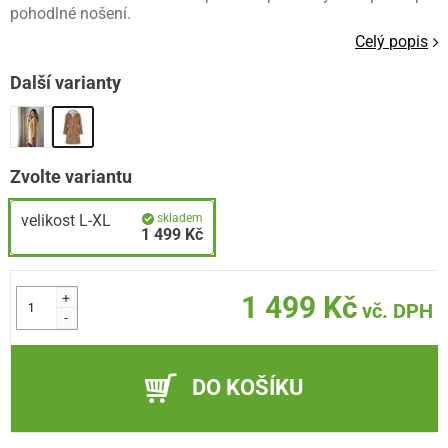
pohodlné nošení.
Celý popis
Další varianty
Zvolte variantu
velikost L-XL
skladem
1 499 Kč
+
1 499 Kč
vč. DPH
-
DO KOŠÍKU