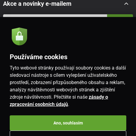
Akce a novinky e-mailem
Odeslat
Souhlasím se
zásadami zpracování osobních údajů
Používáme cookies
Tyto webové stránky používají soubory cookies a další
CZ
sledovací nástroje s cílem vylepšení uživatelského
prostředí, zobrazení přizpůsobeného obsahu a reklam,
analýzy návštěvnosti webových stránek a zjištění
zdroje návštěvnosti. Přečtěte si naše
zásady o
zpracování osobních údajů
.
Ano, souhlasím