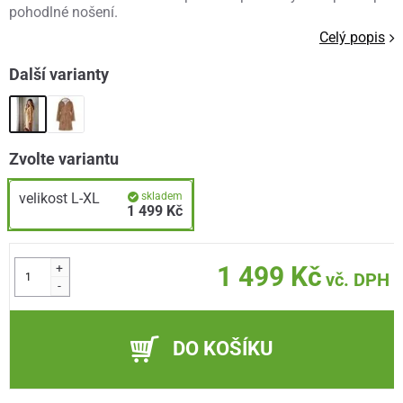
pohodlné nošení.
Celý popis
Další varianty
Zvolte variantu
velikost L-XL
skladem
1 499 Kč
+
1 499 Kč
vč. DPH
-
DO KOŠÍKU