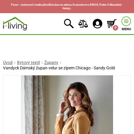
Pozor - matracové studio přestěhováno na adresu Svatoslavova 849/24, Praha 4 (Nuselská -
Horky).
0
MENU
Úvod
Bytový textil
Župany
Vandyck Dámský župan velur se zipem Chicago - Sandy Gold