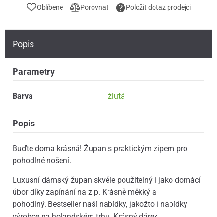
Oblíbené
Porovnat
Položit dotaz prodejci
Popis
Parametry
Barva
žlutá
Popis
Buďte doma krásná! Župan s praktickým zipem pro
pohodlné nošení.
Luxusní dámský župan skvěle použitelný i jako domácí
úbor díky zapínání na zip. Krásně měkký a
pohodlný. Bestseller naší nabídky, jakožto i nabídky
výrobce na holandském trhu. Krásný dárek.