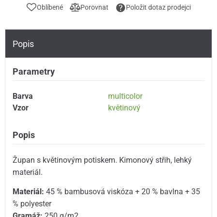
Oblíbené
Porovnat
Položit dotaz prodejci
Popis
Parametry
Barva
multicolor
Vzor
květinový
Popis
Župan s květinovým potiskem. Kimonový střih, lehký
materiál.
Materiál:
45 % bambusová viskóza + 20 % bavlna + 35
% polyester
Gramáž:
250 g/m2