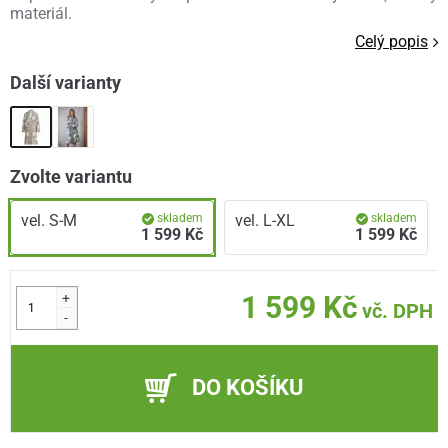
materiál.
Celý popis
Další varianty
Zvolte variantu
vel. S-M
skladem
vel. L-XL
skladem
1 599 Kč
1 599 Kč
+
1 599 Kč
vč. DPH
-
DO KOŠÍKU