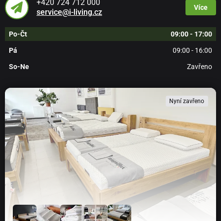
+420 724 712 000
Více
service@i-living.cz
Po-Čt
09:00 - 17:00
Pá
09:00 - 16:00
So-Ne
Zavřeno
Nyní zavřeno