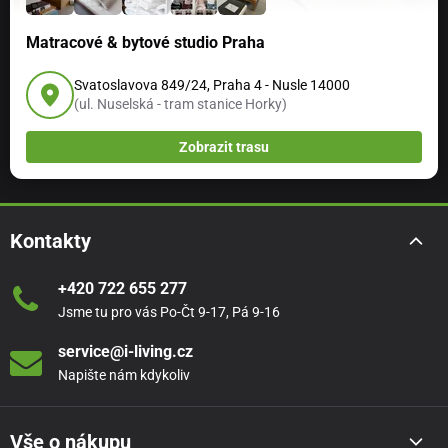
Matracové & bytové studio Praha
Svatoslavova 849/24, Praha 4 - Nusle 14000
(ul. Nuselská - tram stanice Horky)
Zobrazit trasu
Kontakty
+420 722 655 277
Jsme tu pro vás Po-Čt 9-17, Pá 9-16
service@i-living.cz
Napište nám kdykoliv
Vše o nákupu