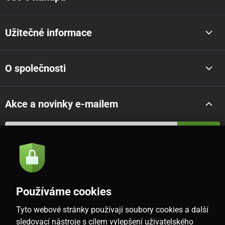
Užitečné informace
O společnosti
Akce a novinky e-mailem
Odeslat
Souhlasím se
zásadami zpracování osobních údajů
Používáme cookies
Tyto webové stránky používají soubory cookies a další
CZ
sledovací nástroje s cílem vylepšení uživatelského