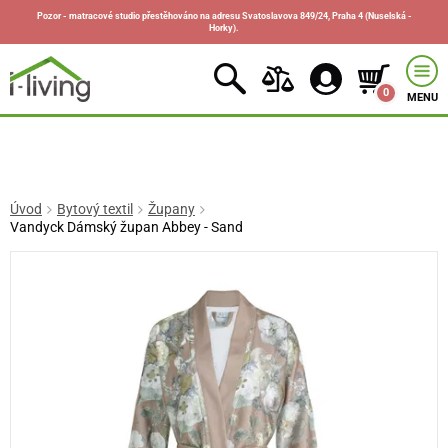
Pozor - matracové studio přestěhováno na adresu Svatoslavova 849/24, Praha 4 (Nuselská -
Horky).
0
MENU
Úvod
Bytový textil
Župany
Vandyck Dámský župan Abbey - Sand