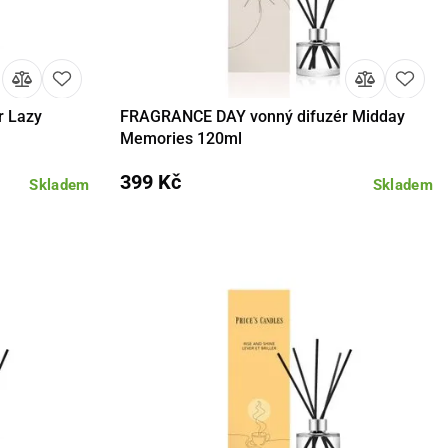
r Lazy
FRAGRANCE DAY vonný difuzér Midday
košíku
Detail
Do košíku
Memories 120ml
399 Kč
Skladem
Skladem