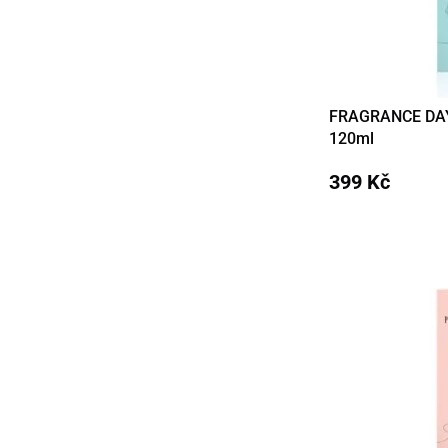
FRAGRANCE DAY 
Detail
120ml
399 Kč