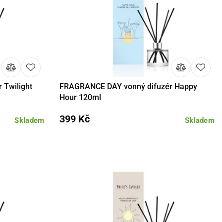
 Twilight
FRAGRANCE DAY vonný difuzér Happy
košíku
Detail
Do košíku
Hour 120ml
399 Kč
Skladem
Skladem