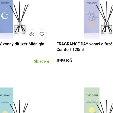
vonný difuzér Midnight
FRAGRANCE DAY vonný difuzér
Do košíku
Detail
Do 
Comfort 120ml
399 Kč
Skladem