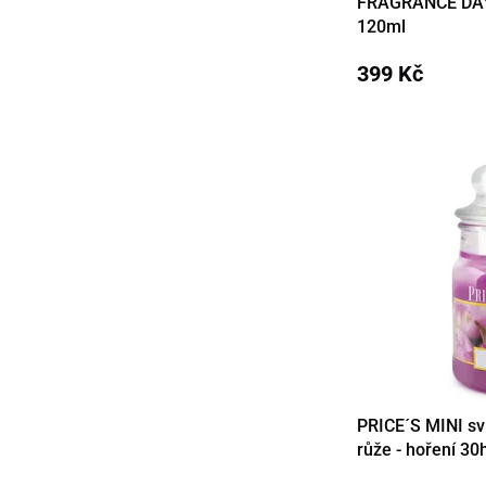
FRAGRANCE DAY v
Detail
120ml
399 Kč
PRICE´S MINI sv
Detail
růže - hoření 30