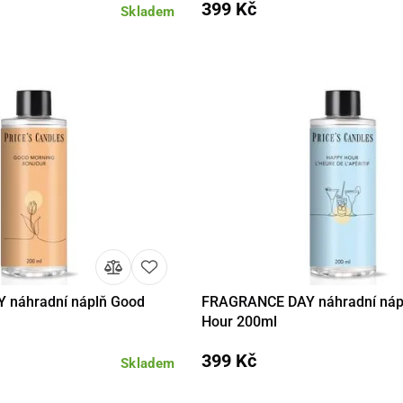
399 Kč
Skladem
náhradní náplň Good
FRAGRANCE DAY náhradní náp
Do košíku
Detail
Do 
Hour 200ml
399 Kč
Skladem