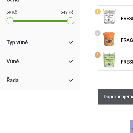
69 Kč
549 Kč
FRESH
FRAGR
Typ vůně
Vůně
FRESH
Řada
Doporučujem