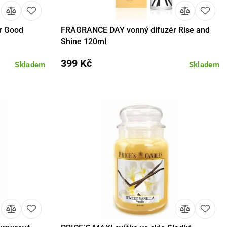
r Good
FRAGRANCE DAY vonný difuzér Rise and
košíku
Detail
Do košíku
Shine 120ml
399 Kč
Skladem
Skladem