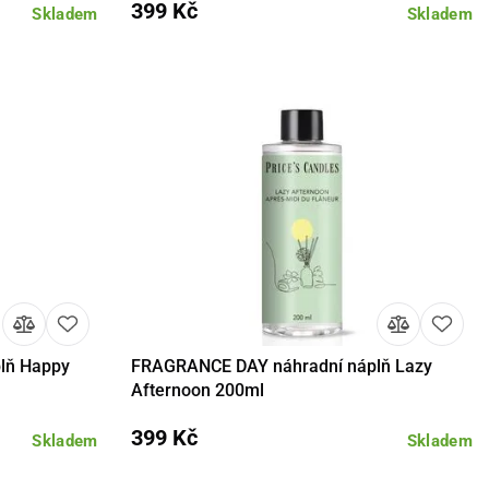
399 Kč
Skladem
Skladem
lň Happy
FRAGRANCE DAY náhradní náplň Lazy
košíku
Detail
Do košíku
Afternoon 200ml
399 Kč
Skladem
Skladem