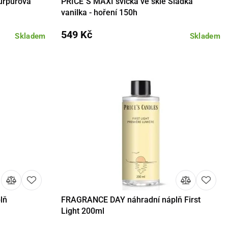
urpurová
PRICE´S MAXI svíčka ve skle Sladká
košíku
Detail
Do košíku
vanilka - hoření 150h
549 Kč
Skladem
Skladem
lň
FRAGRANCE DAY náhradní náplň First
košíku
Detail
Do košíku
Light 200ml