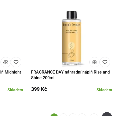
ň Midnight
FRAGRANCE DAY náhradní náplň Rise and
košíku
Detail
Do košíku
Shine 200ml
399 Kč
Skladem
Skladem