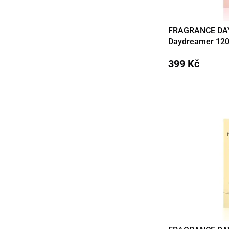
FRAGRANCE DAY 
Detail
Daydreamer 12
399 Kč