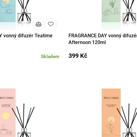
vonný difuzér Teatime
FRAGRANCE DAY vonný difuzé
Do košíku
Detail
Do 
Afternoon 120ml
399 Kč
Skladem