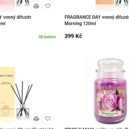
vonný difuzér
FRAGRANCE DAY vonný difuzé
Do košíku
Detail
Do 
0ml
Morning 120ml
399 Kč
Skladem