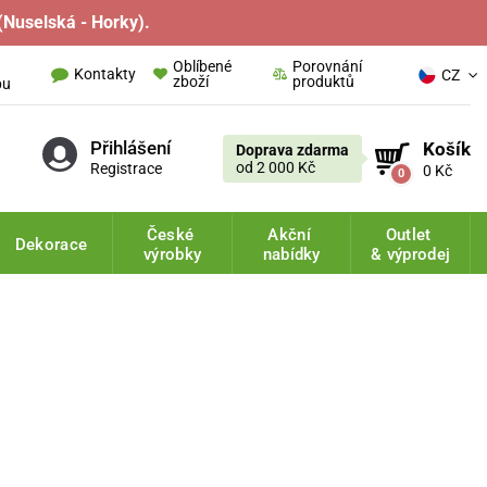
(Nuselská - Horky).
Oblíbené
Porovnání
Kontakty
CZ
zboží
produktů
pu
Přihlášení
Košík
Doprava zdarma
od 2 000 Kč
Registrace
0 Kč
0
České
Akční
Outlet
Dekorace
výrobky
nabídky
& výprodej