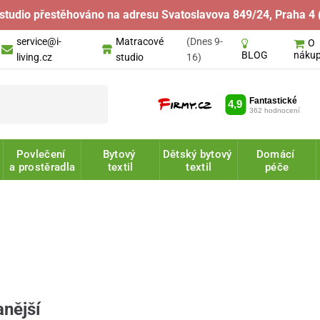
studio přestěhováno na adresu Svatoslavova 849/24, Praha 4 
service@i-
Matracové
(Dnes 9-
O
náku
BLOG
living.cz
studio
16)
Povlečení
Bytový
Dětský bytový
Domácí
a prostěradla
textil
textil
péče
nější