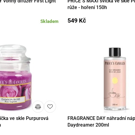
onný difuzér First Light
PRICE´S MAXI svíčka ve skle P
Do košíku
Detail
Do 
růže - hoření 150h
549 Kč
Skladem
íčka ve skle Purpurová
FRAGRANCE DAY náhradní náp
Do košíku
Detail
Do 
h
Daydreamer 200ml