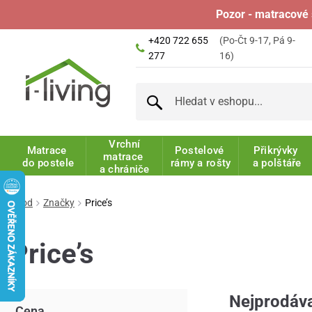
Pozor - matracové 
+420 722 655
(Po-Čt 9-17, Pá 9-
277
16)
Vrchní
Matrace
Postelové
Přikrývky
matrace
do postele
rámy a rošty
a polštáře
a chrániče
Úvod
Značky
Price’s
Price’s
Nejprodáva
Cena