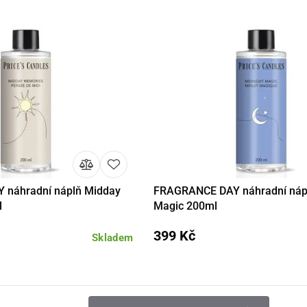
náhradní náplň Midday
FRAGRANCE DAY náhradní nápl
Do košíku
Detail
Do 
l
Magic 200ml
399 Kč
Skladem