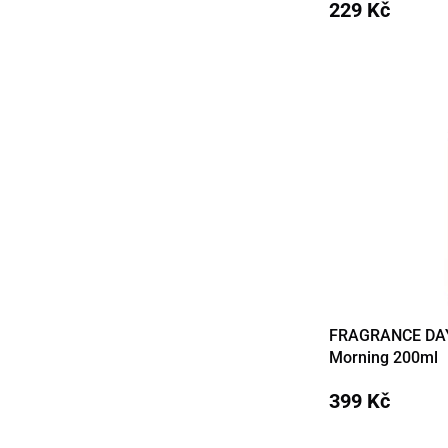
229 Kč
FRAGRANCE DAY 
Detail
Morning 200ml
399 Kč