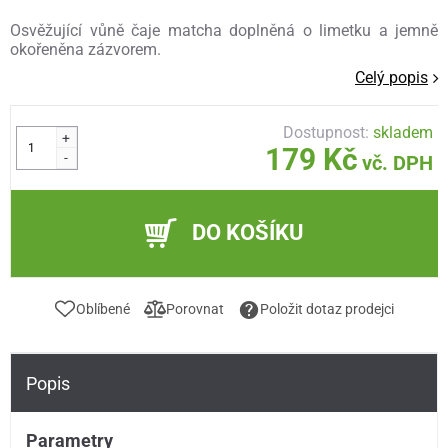
Osvěžující vůně čaje matcha doplněná o limetku a jemně
okořeněna zázvorem.
Celý popis
Dostupnost:
skladem
+
179 Kč
-
vč. DPH
DO KOŠÍKU
Oblíbené
Porovnat
Položit dotaz prodejci
Popis
Parametry