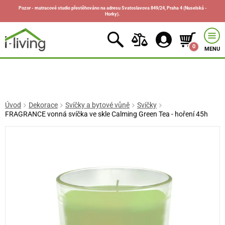
Pozor - matracové studio přestěhováno na adresu Svatoslavova 849/24, Praha 4 (Nuselská -
Horky).
0
MENU
Úvod
Dekorace
Svíčky a bytové vůně
Svíčky
FRAGRANCE vonná svíčka ve skle Calming Green Tea - hoření 45h