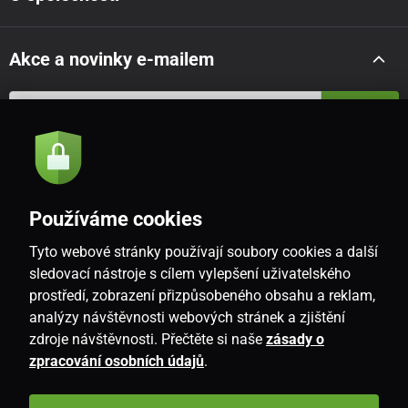
Akce a novinky e-mailem
Odeslat
Souhlasím se
zásadami zpracování osobních údajů
Používáme cookies
Tyto webové stránky používají soubory cookies a další
CZ
sledovací nástroje s cílem vylepšení uživatelského
prostředí, zobrazení přizpůsobeného obsahu a reklam,
analýzy návštěvnosti webových stránek a zjištění
zdroje návštěvnosti. Přečtěte si naše
zásady o
zpracování osobních údajů
.