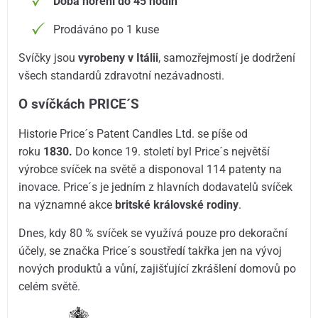
Doba hoření do 45 hodin
Prodáváno po 1 kuse
Svíčky jsou
vyrobeny v Itálii
, samozřejmostí je dodržení
všech standardů zdravotní nezávadnosti.
O svíčkách PRICE´S
Historie Price´s Patent Candles Ltd. se píše od
roku
1830.
Do konce 19. století byl Price´s největší
výrobce svíček na světě a disponoval 114 patenty na
inovace. Price´s je jedním z hlavních dodavatelů svíček
na významné akce
britské královské rodiny
.
Dnes, kdy 80 % svíček se využívá pouze pro dekorační
účely, se značka Price´s soustředí takřka jen na vývoj
nových produktů a vůní, zajišťující zkrášlení domovů po
celém světě.