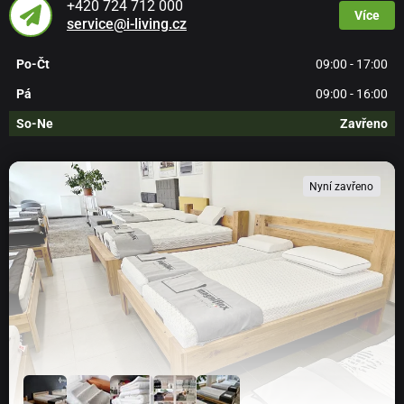
+420 724 712 000
Více
service@i-living.cz
Po-Čt
09:00 - 17:00
Pá
09:00 - 16:00
So-Ne
Zavřeno
Nyní zavřeno