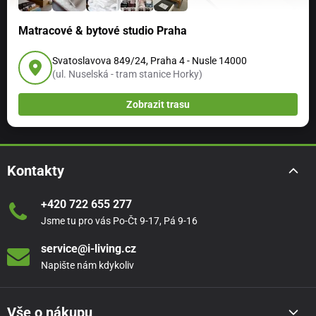
Matracové & bytové studio Praha
Svatoslavova 849/24, Praha 4 - Nusle 14000
(ul. Nuselská - tram stanice Horky)
Zobrazit trasu
Kontakty
+420 722 655 277
Jsme tu pro vás Po-Čt 9-17, Pá 9-16
service@i-living.cz
Napište nám kdykoliv
Vše o nákupu