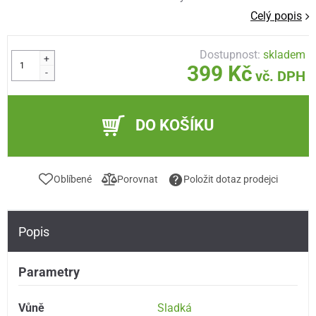
Celý popis
Dostupnost:
skladem
+
399 Kč
-
vč. DPH
DO KOŠÍKU
Oblíbené
Porovnat
Položit dotaz prodejci
Popis
Parametry
Vůně
Sladká