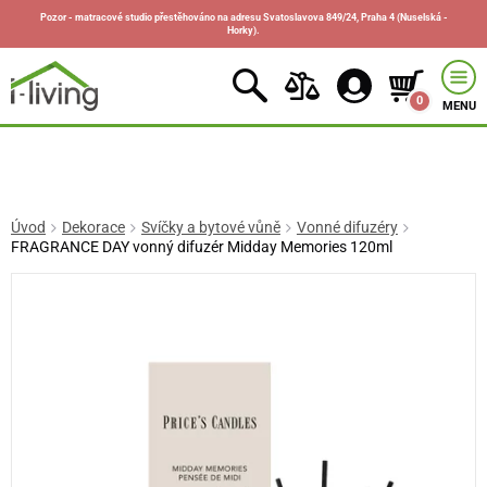
Pozor - matracové studio přestěhováno na adresu Svatoslavova 849/24, Praha 4 (Nuselská -
Horky).
0
MENU
Úvod
Dekorace
Svíčky a bytové vůně
Vonné difuzéry
FRAGRANCE DAY vonný difuzér Midday Memories 120ml