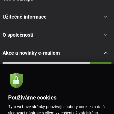
Užitečné informace
O společnosti
Akce a novinky e-mailem
Odeslat
Souhlasím se
zásadami zpracování osobních údajů
Používáme cookies
Tyto webové stránky používají soubory cookies a další
CZ
sledovací nástroje s cílem vylepšení uživatelského