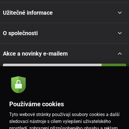
Užitečné informace
O společnosti
Akce a novinky e-mailem
Odeslat
Souhlasím se
zásadami zpracování osobních údajů
Používáme cookies
Tyto webové stránky používají soubory cookies a další
CZ
sledovací nástroje s cílem vylepšení uživatelského
prostředí, zobrazení přizpůsobeného obsahu a reklam,