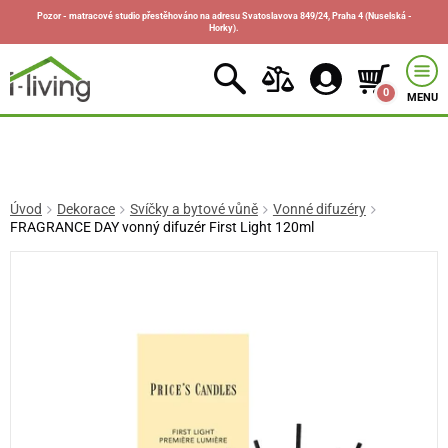
Pozor - matracové studio přestěhováno na adresu Svatoslavova 849/24, Praha 4 (Nuselská -
Horky).
0
MENU
Úvod
Dekorace
Svíčky a bytové vůně
Vonné difuzéry
FRAGRANCE DAY vonný difuzér First Light 120ml