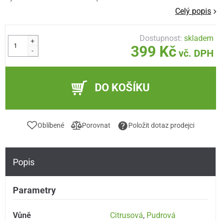
Celý popis
Dostupnost:
skladem
+
399 Kč
-
vč. DPH
DO KOŠÍKU
Oblíbené
Porovnat
Položit dotaz prodejci
Popis
Parametry
Vůně
Citrusová
,
Pudrová