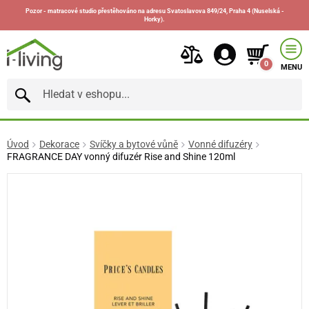
Pozor - matracové studio přestěhováno na adresu Svatoslavova 849/24, Praha 4 (Nuselská -
Horky).
0
MENU
Úvod
Dekorace
Svíčky a bytové vůně
Vonné difuzéry
FRAGRANCE DAY vonný difuzér Rise and Shine 120ml