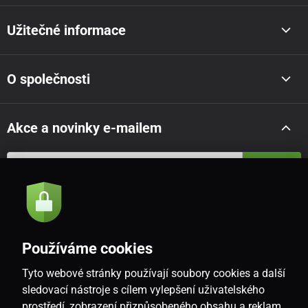
Užitečné informace
O společnosti
Akce a novinky e-mailem
Odeslat
Souhlasím se
zásadami zpracování osobních údajů
Používáme cookies
Tyto webové stránky používají soubory cookies a další
CZ
sledovací nástroje s cílem vylepšení uživatelského
prostředí, zobrazení přizpůsobeného obsahu a reklam,