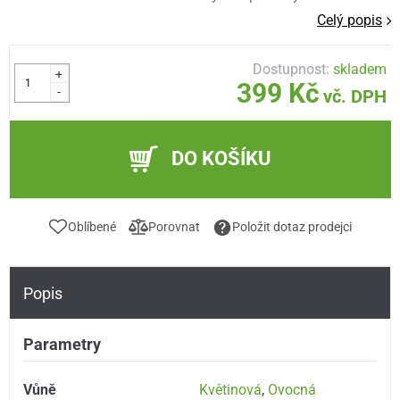
Celý popis
Dostupnost:
skladem
+
399 Kč
-
vč. DPH
DO KOŠÍKU
Oblíbené
Porovnat
Položit dotaz prodejci
Popis
Parametry
Vůně
Květinová
,
Ovocná