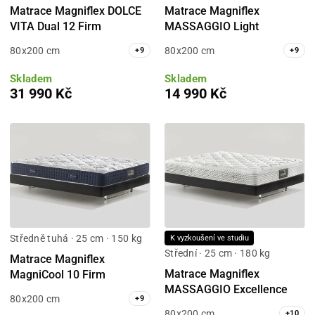
Matrace Magniflex DOLCE
Matrace Magniflex
VITA Dual 12 Firm
MASSAGGIO Light
80x200 cm
80x200 cm
+
9
+
9
Skladem
Skladem
31 990 Kč
14 990 Kč
Středně tuhá · 25 cm · 150 kg
K vyzkoušení ve studiu
Střední · 25 cm · 180 kg
Matrace Magniflex
Matrace Magniflex
MagniCool 10 Firm
MASSAGGIO Excellence
80x200 cm
+
9
80x200 cm
+
10