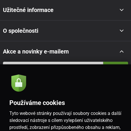
Užitečné informace
O společnosti
Akce a novinky e-mailem
Odeslat
Souhlasím se
zásadami zpracování osobních údajů
Používáme cookies
Tyto webové stránky používají soubory cookies a další
CZ
sledovací nástroje s cílem vylepšení uživatelského
prostředí, zobrazení přizpůsobeného obsahu a reklam,