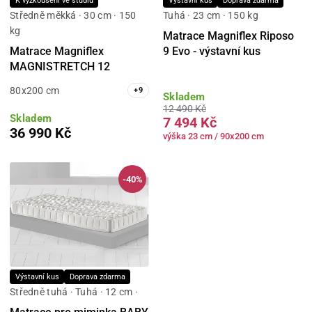
K vyzkoušení ve studiu
Výstavní kus
Doprava zdarma
Středně měkká · 30 cm · 150
Tuhá · 23 cm · 150 kg
kg
Matrace Magniflex Riposo
Matrace Magniflex
9 Evo - výstavní kus
MAGNISTRETCH 12
80x200 cm
+
9
Skladem
12 490 Kč
Skladem
7 494 Kč
36 990 Kč
výška 23 cm / 90x200 cm
-40%
Výstavní kus
Doprava zdarma
Středně tuhá · Tuhá · 12 cm ·