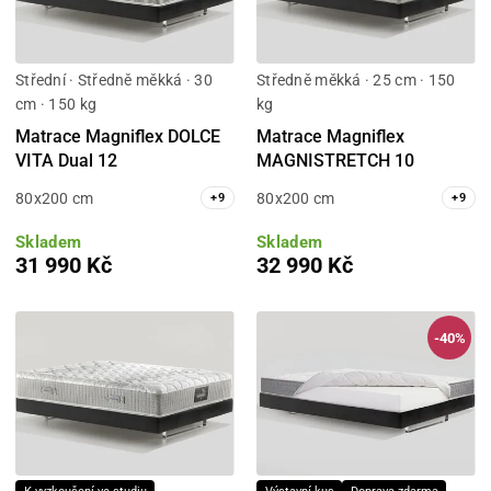
Střední · Středně měkká · 30
Středně měkká · 25 cm · 150
cm · 150 kg
kg
Matrace Magniflex DOLCE
Matrace Magniflex
VITA Dual 12
MAGNISTRETCH 10
80x200 cm
80x200 cm
+
9
+
9
Skladem
Skladem
31 990 Kč
32 990 Kč
-40%