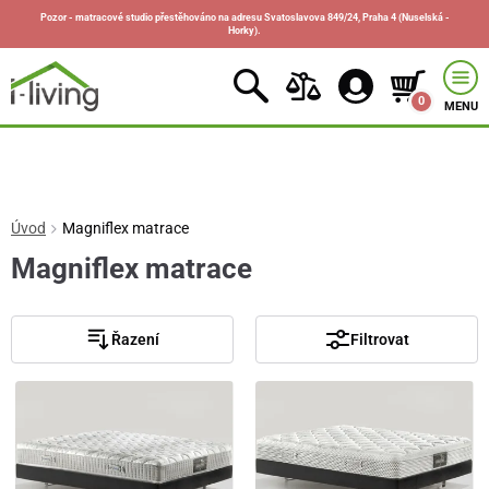
Pozor - matracové studio přestěhováno na adresu Svatoslavova 849/24, Praha 4 (Nuselská -
Horky).
0
MENU
Úvod
Magniflex matrace
Magniflex matrace
Řazení
Filtrovat