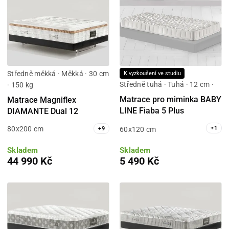
Středně měkká · Měkká · 30 cm
K vyzkoušení ve studiu
Středně tuhá · Tuhá · 12 cm ·
· 150 kg
Matrace pro miminka BABY
Matrace Magniflex
LINE Fiaba 5 Plus
DIAMANTE Dual 12
80x200 cm
+
1
+
9
60x120 cm
Skladem
Skladem
44 990 Kč
5 490 Kč