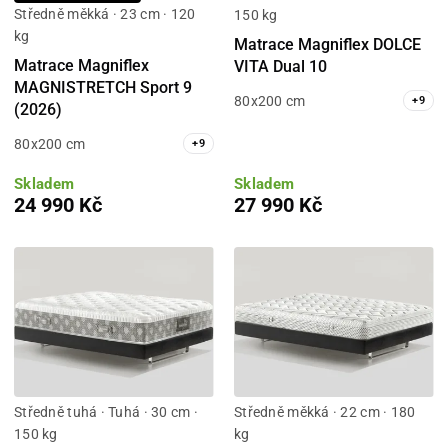
Středně měkká · 23 cm · 120
150 kg
kg
Matrace Magniflex DOLCE
Matrace Magniflex
VITA Dual 10
MAGNISTRETCH Sport 9
80x200 cm
+
9
(2026)
80x200 cm
+
9
Skladem
Skladem
24 990 Kč
27 990 Kč
Středně tuhá · Tuhá · 30 cm ·
Středně měkká · 22 cm · 180
150 kg
kg