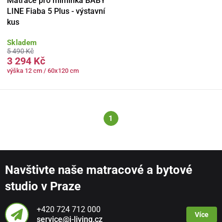
Matrace pro miminka BABY
LINE Fiaba 5 Plus - výstavní
kus
Skladem
5 490 Kč
3 294 Kč
výška 12 cm / 60x120 cm
1
Navštivte naše matracové a bytové
studio v Praze
+420 724 712 000
Více
service@i-living.cz