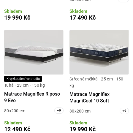
Skladem
Skladem
19 990 Kč
17 490 Kč
Středně měkká · 25 cm · 150
K vyzkoušení ve studiu
Tuhá · 23 cm · 150 kg
kg
Matrace Magniflex Riposo
Matrace Magniflex
9 Evo
MagniCool 10 Soft
80x200 cm
80x200 cm
+
9
+
9
Skladem
Skladem
12 490 Kč
19 990 Kč