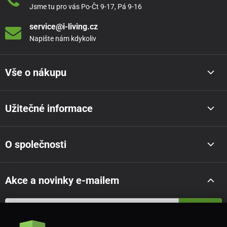
Jsme tu pro vás Po-Čt 9-17, Pá 9-16
Výška matrace:
25 cm
service@i-living.cz
Max. nosnost:
180 kg
Napište nám kdykoliv
Tuhost:
Střední
Vše o nákupu
Obecné informace
Matrace Magniflex je vhodné pokládat na lamelové či
Užitečné informace
laťové rošty.
Doručení na adresu zdarma.
O společnosti
Záruka:
2 roky
Akce a novinky e-mailem
Odeslat
-----