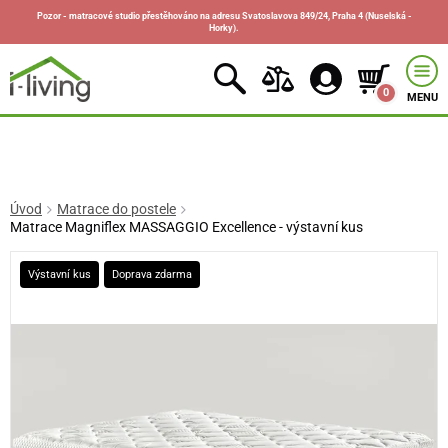
Pozor - matracové studio přestěhováno na adresu Svatoslavova 849/24, Praha 4 (Nuselská -
Horky).
0
MENU
Úvod
Matrace do postele
Matrace Magniflex MASSAGGIO Excellence - výstavní kus
Výstavní kus
Doprava zdarma