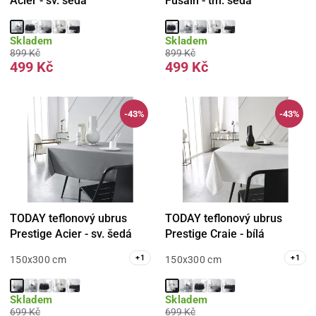
Acier - sv. šedá
Fusain - tm. šedá
Skladem
Skladem
899 Kč
899 Kč
499 Kč
499 Kč
-43%
-43%
TODAY teflonový ubrus
TODAY teflonový ubrus
Prestige Acier - sv. šedá
Prestige Craie - bílá
+
1
+
1
150x300 cm
150x300 cm
Skladem
Skladem
699 Kč
699 Kč