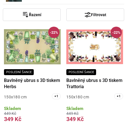
Řazení
Filtrovat
-22%
-22%
POSLEDNÍ ŠANCE
POSLEDNÍ ŠANCE
Bavlněný ubrus s 3D tiskem
Bavlněný ubrus s 3D tiskem
Herbs
Trattoria
+
1
+
1
150x180 cm
150x180 cm
Skladem
Skladem
449 Kč
449 Kč
349 Kč
349 Kč