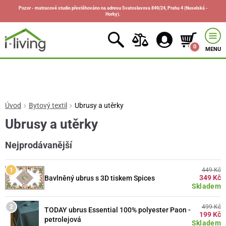
Pozor - matracové studio přestěhováno na adresu Svatoslavova 849/24, Praha 4 (Nuselská -
Horky).
0
MENU
Úvod
Bytový textil
Ubrusy a utěrky
Ubrusy a utěrky
Nejprodávanější
449 Kč
349 Kč
Bavlněný ubrus s 3D tiskem Spices
Skladem
499 Kč
TODAY ubrus Essential 100% polyester Paon -
199 Kč
petrolejová
Skladem