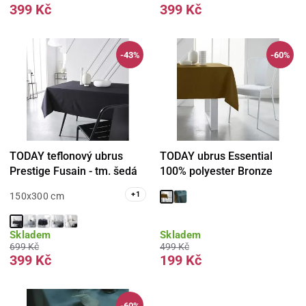
399 Kč
399 Kč
-43%
-60%
TODAY teflonový ubrus
TODAY ubrus Essential
Prestige Fusain - tm. šedá
100% polyester Bronze
+
1
150x300 cm
Skladem
Skladem
699 Kč
499 Kč
399 Kč
199 Kč
-60%