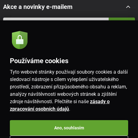
Akce a novinky e-mailem
Odeslat
Souhlasím se
zásadami zpracování osobních údajů
Používáme cookies
Tyto webové stránky používají soubory cookies a další
CZ
sledovací nástroje s cílem vylepšení uživatelského
prostředí, zobrazení přizpůsobeného obsahu a reklam,
analýzy návštěvnosti webových stránek a zjištění
zdroje návštěvnosti. Přečtěte si naše
zásady o
zpracování osobních údajů
.
Ano, souhlasím