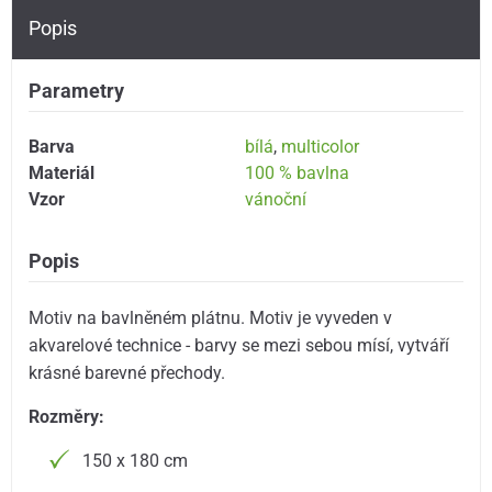
Popis
Parametry
Barva
bílá
,
multicolor
Materiál
100 % bavlna
Vzor
vánoční
Popis
Motiv na bavlněném plátnu. Motiv je vyveden v
akvarelové technice - barvy se mezi sebou mísí, vytváří
krásné barevné přechody.
Rozměry:
150 x 180 cm