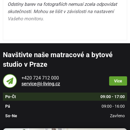
Odstíny barev na fotografiích nemusí zcela odpovídat
skutečnosti. Mohou se lišit v závislosti na nastavení
Vašeho monitoru.
Navštivte naše matracové a bytové
studio v Praze
+420 724 712 000
Více
service@i-living.cz
Po-Čt
09:00 - 17:00
Pá
09:00 - 16:00
So-Ne
Zavřeno