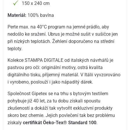
150 x 240 cm
Materiál:
100% bavlna
Perte max. na 40°C program na jemné prádlo, aby
nedošlo ke sražení. Ubrus je možné sušit v sušičce jen
při nízkých teplotách. Žehlení doporučeno na střední
teploty.
Kolekce STAMPA DIGITALE od italských návrhářů je
pastvou pro oči: originální motivy, ostrá kvalita
digitálního tisku, příjemný materiál. V Itálii vyvzorováno
i vyrobeno, poslouží i jako nápaditý dárek.
Společnost Gipetex se na trhu s bytovým textilem
pohybuje již 40 let, za tu dobu získali spoustu
zkušeností a dokáží tak vytvořit exkluzivní produkty
skoro bez chemie. Jejich povlečení tak bez problému
získaly
certifikát Öeko-Tex® Standard 100
.