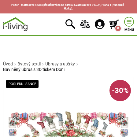
Pozor - matracové studio přestěhováno na adresu Svatoslavova 849/24, Praha 4 (Nuselská -
Horky).
0
MENU
Úvod
Bytový textil
Ubrusy a utěrky
Bavlněný ubrus s 3D tiskem Doni
POSLEDNÍ ŠANCE
-30%