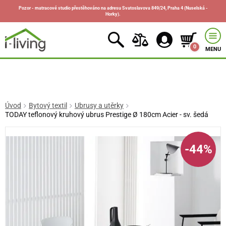
Pozor - matracové studio přestěhováno na adresu Svatoslavova 849/24, Praha 4 (Nuselská -
Horky).
0
MENU
Úvod
Bytový textil
Ubrusy a utěrky
TODAY teflonový kruhový ubrus Prestige Ø 180cm Acier - sv. šedá
-44%