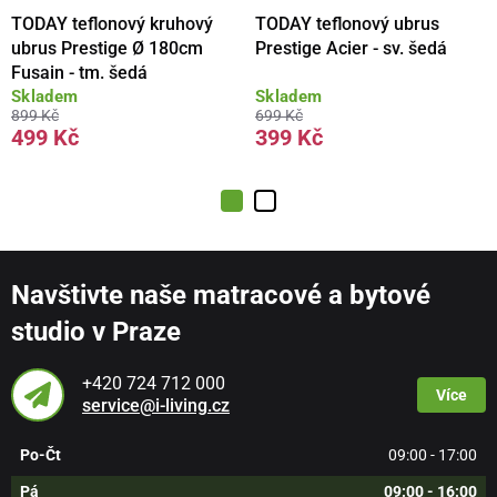
TODAY teflonový kruhový
TODAY teflonový ubrus
ubrus Prestige Ø 180cm
Prestige Acier - sv. šedá
Fusain - tm. šedá
Skladem
Skladem
899 Kč
699 Kč
499 Kč
399 Kč
Navštivte naše matracové a bytové
studio v Praze
+420 724 712 000
Více
service@i-living.cz
Po-Čt
09:00 - 17:00
Pá
09:00 - 16:00