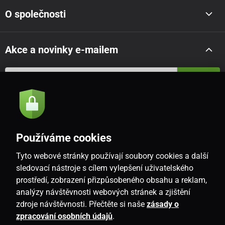
O společnosti
Akce a novinky e-mailem
Odeslat
Souhlasím se
zásadami zpracování osobních údajů
Používáme cookies
Tyto webové stránky používají soubory cookies a další
CZ
sledovací nástroje s cílem vylepšení uživatelského
prostředí, zobrazení přizpůsobeného obsahu a reklam,
analýzy návštěvnosti webových stránek a zjištění
zdroje návštěvnosti. Přečtěte si naše
zásady o
zpracování osobních údajů
.