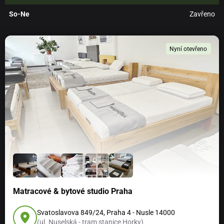
So-Ne
Zavřeno
Nyní otevřeno
Matracové & bytové studio Praha
Svatoslavova 849/24, Praha 4 - Nusle 14000
(ul. Nuselská - tram stanice Horky)