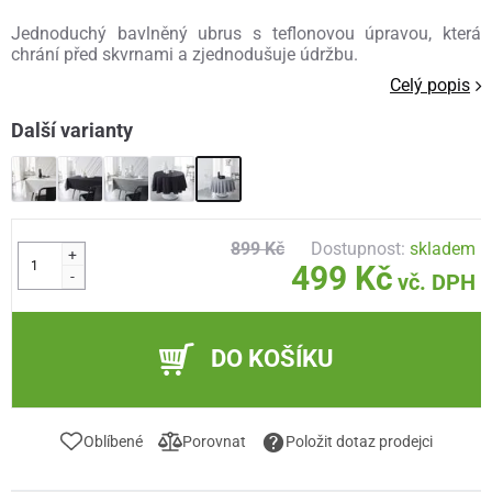
Jednoduchý bavlněný ubrus s teflonovou úpravou, která
chrání před skvrnami a zjednodušuje údržbu.
Celý popis
Další varianty
899 Kč
Dostupnost:
skladem
+
499 Kč
-
vč. DPH
DO KOŠÍKU
Oblíbené
Porovnat
Položit dotaz prodejci