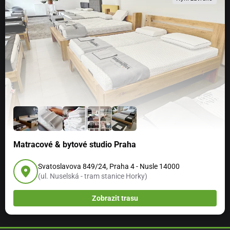
Matracové & bytové studio Praha
Svatoslavova 849/24, Praha 4 - Nusle 14000
(ul. Nuselská - tram stanice Horky)
Zobrazit trasu