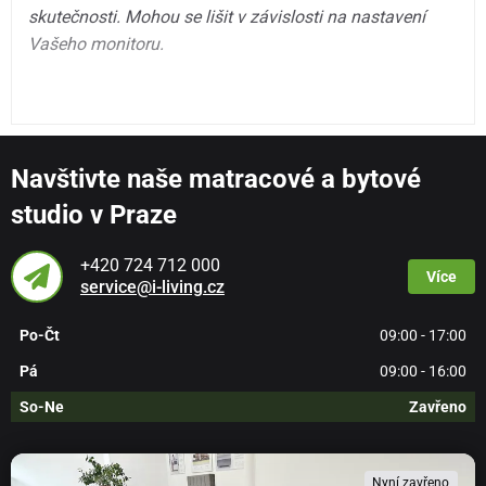
skutečnosti. Mohou se lišit v závislosti na nastavení
Vašeho monitoru.
Navštivte naše matracové a bytové
studio v Praze
+420 724 712 000
Více
service@i-living.cz
Po-Čt
09:00 - 17:00
Pá
09:00 - 16:00
So-Ne
Zavřeno
Nyní zavřeno