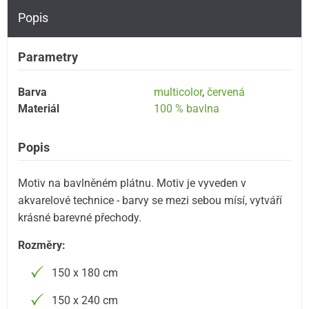
Popis
Parametry
Barva
multicolor
,
červená
Materiál
100 % bavlna
Popis
Motiv na bavlněném plátnu. Motiv je vyveden v
akvarelové technice - barvy se mezi sebou mísí, vytváří
krásné barevné přechody.
Rozměry:
150 x 180 cm
150 x 240 cm