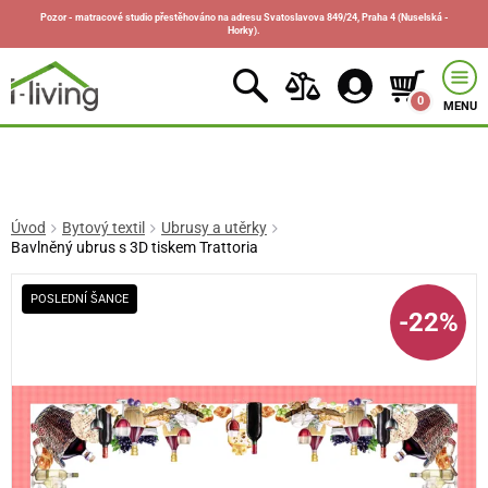
Pozor - matracové studio přestěhováno na adresu Svatoslavova 849/24, Praha 4 (Nuselská -
Horky).
0
MENU
Úvod
Bytový textil
Ubrusy a utěrky
Bavlněný ubrus s 3D tiskem Trattoria
POSLEDNÍ ŠANCE
-22%