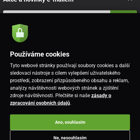
Odeslat
Souhlasím se
zásadami zpracování osobních údajů
Používáme cookies
Tyto webové stránky používají soubory cookies a další
CZ
sledovací nástroje s cílem vylepšení uživatelského
prostředí, zobrazení přizpůsobeného obsahu a reklam,
analýzy návštěvnosti webových stránek a zjištění
zdroje návštěvnosti. Přečtěte si naše
zásady o
zpracování osobních údajů
.
Ano, souhlasím
Copyright © 2026
www.i-living.cz
. Všechna práva vyhrazena.
Ne, nesouhlasím