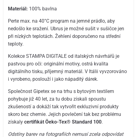
Materiál:
100% bavlna
Perte max. na 40°C program na jemné prádlo, aby
nedošlo ke sražení. Ubrus je možné sušit v sušičce jen
při nízkých teplotách. Žehlení doporučeno na střední
teploty.
Kolekce STAMPA DIGITALE od italských návrhářů je
pastvou pro oči: originální motivy, ostrá kvalita
digitálního tisku, příjemný materiál. V Itálii vyvzorováno
i vyrobeno, poslouží i jako nápaditý dárek.
Společnost Gipetex se na trhu s bytovým textilem
pohybuje již 40 let, za tu dobu získali spoustu
zkušeností a dokáží tak vytvořit exkluzivní produkty
skoro bez chemie. Jejich povlečení tak bez problému
získaly
certifikát Öeko-Tex® Standard 100
.
Odstíny barev na fotografiích nemusí zcela odpovídat