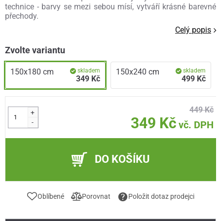
technice - barvy se mezi sebou mísí, vytváří krásné barevné
přechody.
Celý popis
Zvolte variantu
150x180 cm
skladem
150x240 cm
skladem
349 Kč
499 Kč
449 Kč
+
349 Kč
-
vč. DPH
DO KOŠÍKU
Oblíbené
Porovnat
Položit dotaz prodejci