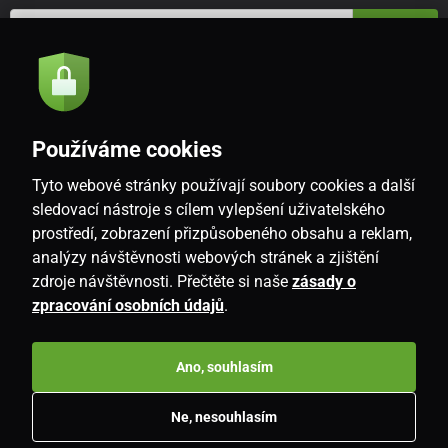
Odeslat
Souhlasím se
zásadami zpracování osobních údajů
Používáme cookies
Tyto webové stránky používají soubory cookies a další
CZ
sledovací nástroje s cílem vylepšení uživatelského
prostředí, zobrazení přizpůsobeného obsahu a reklam,
analýzy návštěvnosti webových stránek a zjištění
zdroje návštěvnosti. Přečtěte si naše
zásady o
zpracování osobních údajů
.
Ano, souhlasím
Copyright © 2026
www.i-living.cz
. Všechna práva vyhrazena.
Ne, nesouhlasím
E-shop vytvořila
SIMPLIA.cz