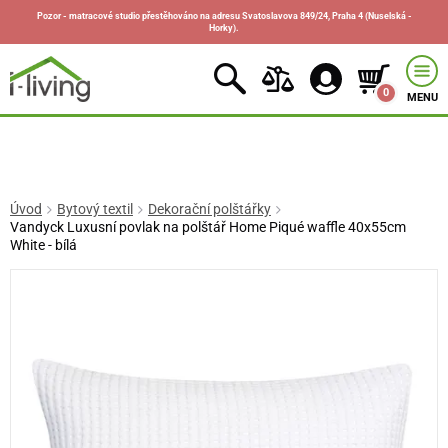
Pozor - matracové studio přestěhováno na adresu Svatoslavova 849/24, Praha 4 (Nuselská -
Horky).
0
MENU
Úvod
Bytový textil
Dekorační polštářky
Vandyck Luxusní povlak na polštář Home Piqué waffle 40x55cm
White - bílá