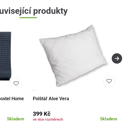
uvisející produkty
· ·
Detail
Detail
postel Home
Polštář Aloe Vera
399 Kč
Skladem
Skladem
ve více rozměrech