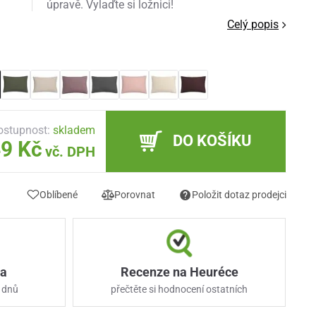
úpravě. Vylaďte si ložnici!
Celý popis
ostupnost:
skladem
DO KOŠÍKU
9 Kč
vč. DPH
Oblíbené
Porovnat
Položit dotaz prodejci
ka
Recenze na Heuréce
 dnů
přečtěte si hodnocení ostatních