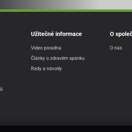
Užitečné informace
O společ
Video poradna
O nás
Články o zdravém spánku
Rady a návody
jů