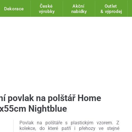
České
Akční
Outlet
Dekorace
výrobky
nabídky
& výprodej
í povlak na polštář Home
0x55cm Nightblue
Povlak na polštáře s plastickým vzorem. Z
kolekce, do které patří i přehozy ve stejné