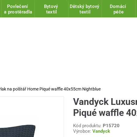
Povlečení
Bytový
Dětský bytový
Domácí
a prostěradla
textil
textil
péče
lak na polštář Home Piqué waffle 40x55cm Nightblue
Vandyck Luxusn
Piqué waffle 4
Kód produktu:
P15720
Výrobce:
Vandyck