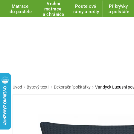
Vrchní
Matrace
Postelové
Přikrývky
matrace
do postele
rámy a rošty
a polštáře
a chrániče
Úvod
Bytový textil
Dekorační polštářky
Vandyck Luxusní pov