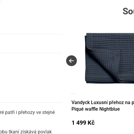
So
· ·
Vandyck Luxusní přehoz na 
Piqué waffle Nightblue
é patří i přehozy ve stejné
1 499 Kč
obu tkaní získává povlak