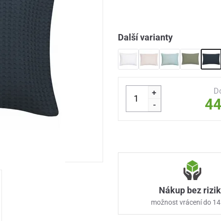
Další varianty
D
+
44
-
Nákup bez rizi
možnost vrácení do 14