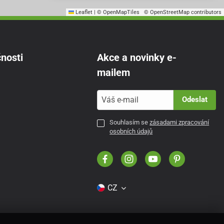
Leaflet
|
© OpenMapTiles
© OpenStreetMap contributors
nosti
Akce a novinky e-
mailem
Odeslat
Souhlasím se
zásadami zpracování
osobních údajů
CZ