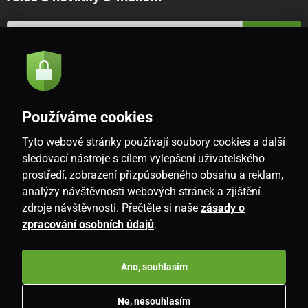
Odeslat
Souhlasím se
zásadami zpracování osobních údajů
Používáme cookies
Tyto webové stránky používají soubory cookies a další
CZ
sledovací nástroje s cílem vylepšení uživatelského
prostředí, zobrazení přizpůsobeného obsahu a reklam,
analýzy návštěvnosti webových stránek a zjištění
zdroje návštěvnosti. Přečtěte si naše
zásady o
zpracování osobních údajů
.
Ano, souhlasím
Copyright © 2026
www.i-living.cz
. Všechna práva vyhrazena.
Ne, nesouhlasím