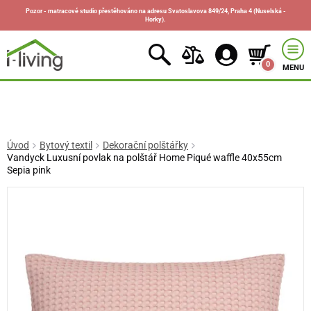
Pozor - matracové studio přestěhováno na adresu Svatoslavova 849/24, Praha 4 (Nuselská -
Horky).
0
MENU
Úvod
Bytový textil
Dekorační polštářky
Vandyck Luxusní povlak na polštář Home Piqué waffle 40x55cm
Sepia pink