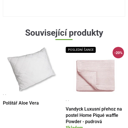
Související produkty
POSLEDNÍ ŠANCE
-20%
· ·
· ·
Polštář Aloe Vera
Vandyck Luxusní přehoz na
postel Home Piqué waffle
Powder - pudrová
Skladem