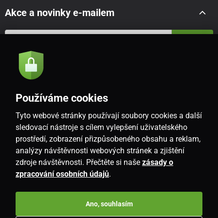
Akce a novinky e-mailem
Odeslat
Souhlasím se
zásadami zpracování osobních údajů
Používáme cookies
Tyto webové stránky používají soubory cookies a další
CZ
sledovací nástroje s cílem vylepšení uživatelského
prostředí, zobrazení přizpůsobeného obsahu a reklam,
analýzy návštěvnosti webových stránek a zjištění
zdroje návštěvnosti. Přečtěte si naše
zásady o
zpracování osobních údajů
.
Ano, souhlasím