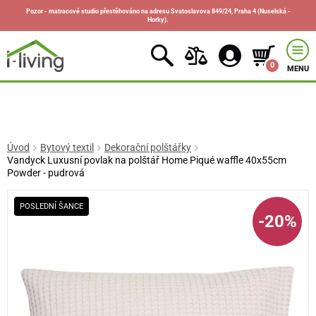
Pozor - matracové studio přestěhováno na adresu Svatoslavova 849/24, Praha 4 (Nuselská -
Horky).
0
MENU
Úvod
Bytový textil
Dekorační polštářky
Vandyck Luxusní povlak na polštář Home Piqué waffle 40x55cm
Powder - pudrová
POSLEDNÍ ŠANCE
-20%