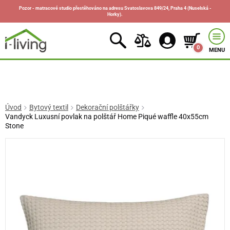
Pozor - matracové studio přestěhováno na adresu Svatoslavova 849/24, Praha 4 (Nuselská -
Horky).
0
MENU
Úvod
Bytový textil
Dekorační polštářky
Vandyck Luxusní povlak na polštář Home Piqué waffle 40x55cm
Stone