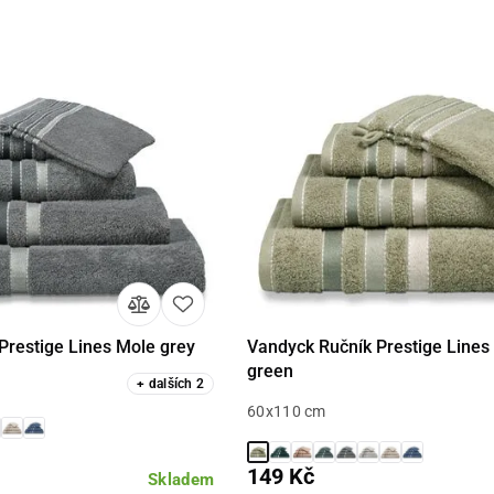
Prestige Lines Mole grey
Vandyck Ručník Prestige Line
Detail
Detail
green
+
dalších
2
60x110 cm
149 Kč
Skladem