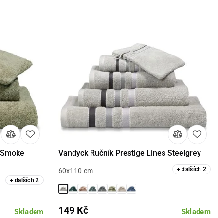
s Smoke
Vandyck Ručník Prestige Lines Steelgrey
Detail
+
dalších
2
60x110 cm
+
dalších
2
149 Kč
Skladem
Skladem