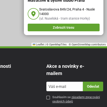
Matracové & bytové studio Praha
Svatoslavova 849/24, Praha 4 - Nusle
14000
(ul. Nuselská - tram stanice Horky)
Zobrazit trasu
Leaflet
|
© OpenMapTiles
© OpenStreetMap contributors
nosti
Akce a novinky e-
mailem
Odeslat
Souhlasím se
zásadami zpracování
osobních údajů