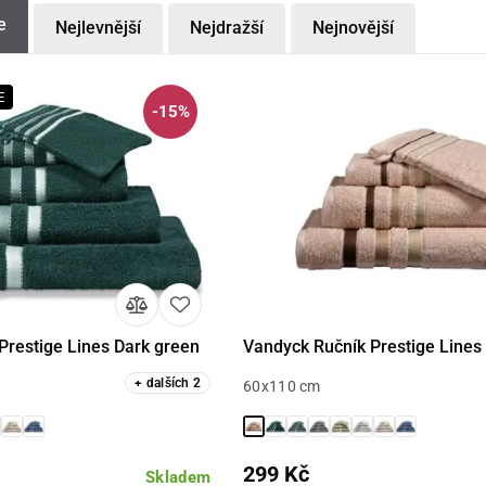
e
Nejlevnější
Nejdražší
Nejnovější
E
-15%
Prestige Lines Dark green
Vandyck Ručník Prestige Lines
Detail
Detail
+
dalších
2
60x110 cm
299 Kč
Skladem