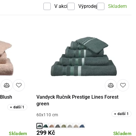
V akci
Výprodej
Skladem
 Blush
Vandyck Ručník Prestige Lines Forest
Detail
green
+
další
1
+
další
1
60x110 cm
299 Kč
Skladem
Skladem