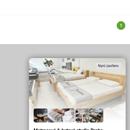
1
Nyní zavřeno