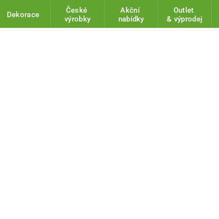
České
Akční
Outlet
Dekorace
výrobky
nabídky
& výprodej