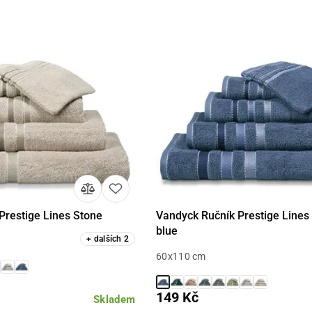
Prestige Lines Stone
Vandyck Ručník Prestige Lines
Detail
Detail
blue
+
dalších
2
60x110 cm
149 Kč
Skladem