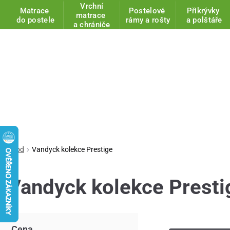
Vrchní
Matrace
Postelové
Přikrývky
matrace
do postele
rámy a rošty
a polštáře
a chrániče
Úvod
Vandyck kolekce Prestige
Vandyck kolekce Presti
Cena