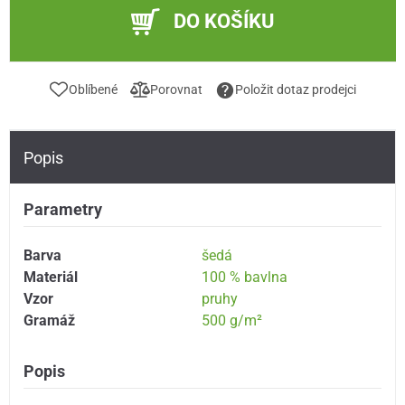
DO KOŠÍKU
Oblíbené
Porovnat
Položit dotaz prodejci
Popis
Parametry
Barva
šedá
Materiál
100 % bavlna
Vzor
pruhy
Gramáž
500 g/m²
Popis