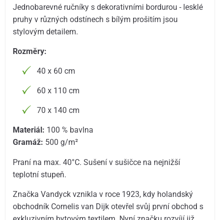
Jednobarevné ručníky s dekorativními bordurou - lesklé
pruhy v různých odstínech s bílým prošitím jsou
stylovým detailem.
Rozměry:
40 x 60 cm
60 x 110 cm
70 x 140 cm
Materiál:
100 % bavlna
Gramáž:
500 g/m²
Praní na max. 40°C. Sušení v sušičce na nejnižší
teplotní stupeň.
Značka Vandyck vznikla v roce 1923, kdy holandský
obchodník Cornelis van Dijk otevřel svůj první obchod s
exkluzivním bytovým textilem. Nyní značku rozvíjí již