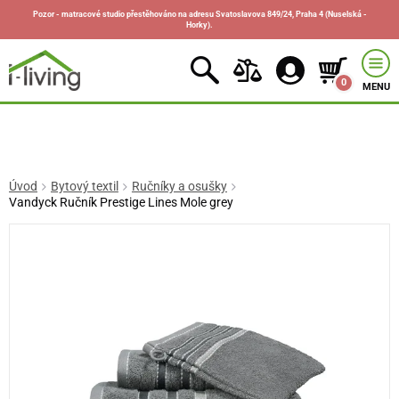
Pozor - matracové studio přestěhováno na adresu Svatoslavova 849/24, Praha 4 (Nuselská -
Horky).
0
MENU
Úvod
Bytový textil
Ručníky a osušky
Vandyck Ručník Prestige Lines Mole grey