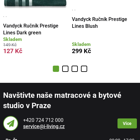
· ·
· ·
Vandyck Ručník Prestige
Vandyck Ručník Prestige
Lines Blush
Lines Dark green
Skladem
Skladem
149 Kč
127 Kč
299 Kč
Navštivte naše matracové a bytové
studio v Praze
+420 724 712 000
Více
service@i-living.cz