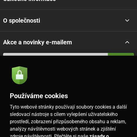
O společnosti
Akce a novinky e-mailem
Odeslat
Souhlasím se
zásadami zpracování osobních údajů
Používáme cookies
Tyto webové stránky používají soubory cookies a další
CZ
sledovací nástroje s cílem vylepšení uživatelského
prostředí, zobrazení přizpůsobeného obsahu a reklam,
analýzy návštěvnosti webových stránek a zjištění
zdroje návštěvnosti. Přečtěte si naše
zásady o