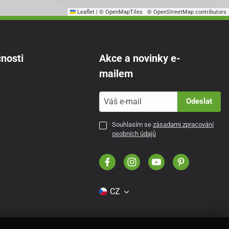
Leaflet
|
© OpenMapTiles
© OpenStreetMap contributors
nosti
Akce a novinky e-
mailem
Odeslat
Souhlasím se
zásadami zpracování
osobních údajů
CZ