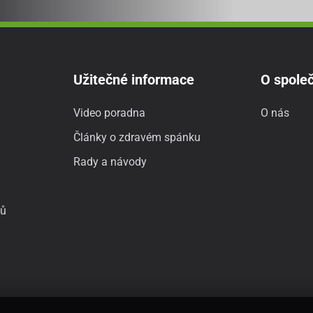
Užitečné informace
O společ
Video poradna
O nás
Články o zdravém spánku
Rady a návody
jů