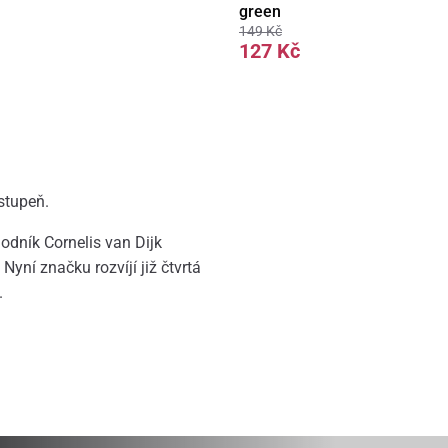
green
149 Kč
127 Kč
 stupeň.
dník Cornelis van Dijk
Nyní značku rozvíjí již čtvrtá
.