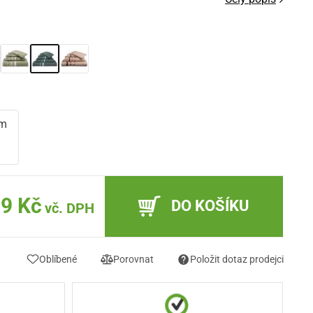
cm
m
9 Kč
DO KOŠÍKU
vč. DPH
Oblíbené
Porovnat
Položit dotaz prodejci