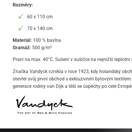
Rozměry:
60 x 110 cm
70 x 140 cm
Materiál:
100 % bavlna
Gramáž:
500 g/m²
Praní na max. 40°C. Sušení v sušičce na nejnižší teplotní
Značka Vandyck vznikla v roce 1923, kdy holandský obcho
otevřel svůj první obchod s exkluzivním bytovým textilem. 
generace rodiny van Dijk a těší se úspěchy po celé Evropě