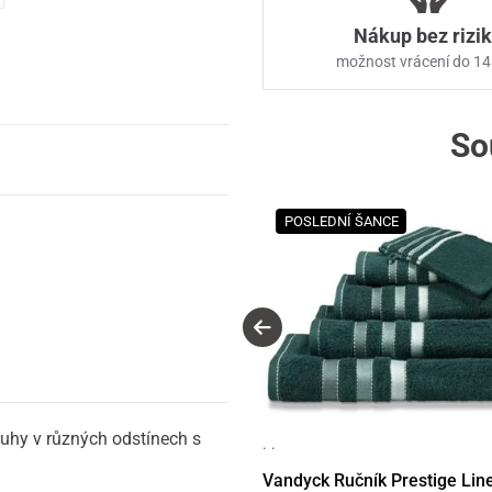
Nákup bez rizi
možnost vrácení do 14
So
POSLEDNÍ ŠANCE
ruhy v různých odstínech s
· ·
Vandyck Ručník Prestige Lin