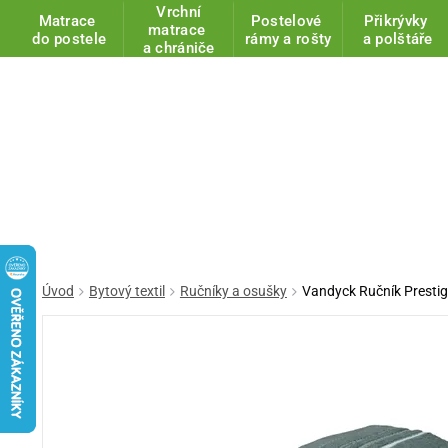
Vrchní
Matrace
Postelové
Přikrývky
matrace
do postele
rámy a rošty
a polštáře
a chrániče
Úvod
Bytový textil
Ručníky a osušky
Vandyck Ručník Prestig