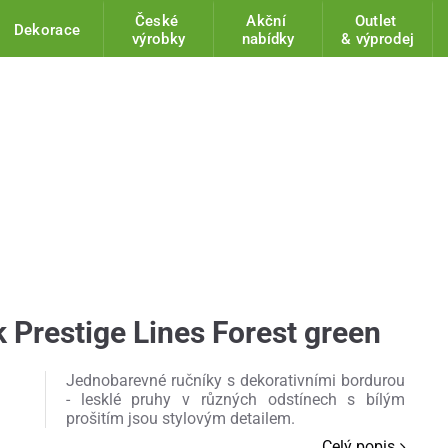
České
Akční
Outlet
Dekorace
výrobky
nabídky
& výprodej
 Prestige Lines Forest green
Jednobarevné ručníky s dekorativními bordurou
- lesklé pruhy v různých odstínech s bílým
prošitím jsou stylovým detailem.
Celý popis