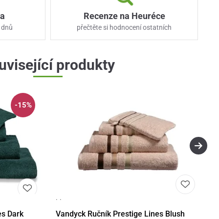
ka
Recenze na Heuréce
 dnů
přečtěte si hodnocení ostatních
uvisející produkty
-15%
· ·
Detail
Detail
es Dark
Vandyck Ručník Prestige Lines Blush