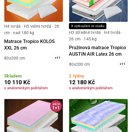
H4 tvrdá · H5 velmi tvrdá · 26
K vyzkoušení ve studiu
H3 středně tvrdá · H4 tvrdá ·
cm · nad 180 kg
26 cm · 145 kg
Matrace Tropico KOLOS
Pružinová matrace Tropico
XXL 26 cm
AUSTIN AIR Latex 26 cm
80x200 cm
+
11
80x200 cm
+
11
Skladem
2 týdny
10 110 Kč
12 180 Kč
s anatomickým polštářem
s anatomickým polštářem
akce
1+1