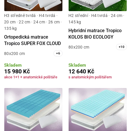
H3 středně tvrdá · H4 tvrdá ·
H2 střední · H4 tvrdá · 24 cm ·
20 cm · 22 cm · 24 cm · 26 cm ·
145 kg
135 kg
Hybridní matrace Tropico
Ortopedická matrace
KOLOS BIO ECOLOGY
Tropico SUPER FOX CLOUD
80x200 cm
+
10
80x200 cm
+
6
Skladem
Skladem
15 980 Kč
12 640 Kč
akce 1+1 + anatomické polštáře
s anatomickým polštářem