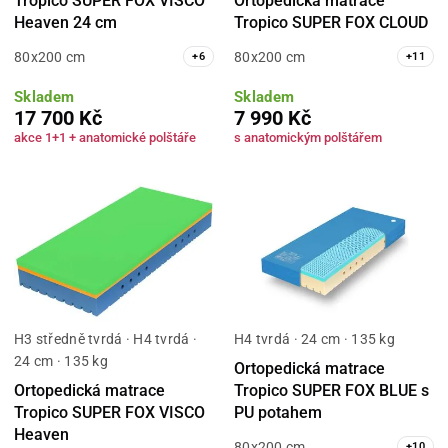
Tropico SUPER FOX VISCO
Ortopedická matrace
Heaven 24 cm
Tropico SUPER FOX CLOUD
80x200 cm
80x200 cm
+
6
+
11
Skladem
Skladem
17 700 Kč
7 990 Kč
akce 1+1 + anatomické polštáře
s anatomickým polštářem
H3 středně tvrdá · H4 tvrdá ·
H4 tvrdá · 24 cm · 135 kg
24 cm · 135 kg
Ortopedická matrace
Ortopedická matrace
Tropico SUPER FOX BLUE s
Tropico SUPER FOX VISCO
PU potahem
Heaven
80x200 cm
+
10