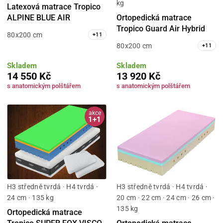
kg
Latexová matrace Tropico
ALPINE BLUE AIR
Ortopedická matrace
Tropico Guard Air Hybrid
80x200 cm
+
11
80x200 cm
+
11
Skladem
Skladem
14 550 Kč
13 920 Kč
s anatomickým polštářem
s anatomickým polštářem
akce
1+1
H3 středně tvrdá · H4 tvrdá ·
H3 středně tvrdá · H4 tvrdá ·
24 cm · 135 kg
20 cm · 22 cm · 24 cm · 26 cm ·
135 kg
Ortopedická matrace