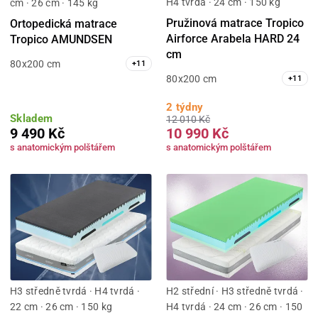
H4 tvrdá · 24 cm · 150 kg
cm · 26 cm · 145 kg
Pružinová matrace Tropico
Ortopedická matrace
Airforce Arabela HARD 24
Tropico AMUNDSEN
cm
80x200 cm
+
11
80x200 cm
+
11
2 týdny
Skladem
12 010 Kč
9 490 Kč
10 990 Kč
s anatomickým polštářem
s anatomickým polštářem
H3 středně tvrdá · H4 tvrdá ·
H2 střední · H3 středně tvrdá ·
22 cm · 26 cm · 150 kg
H4 tvrdá · 24 cm · 26 cm · 150