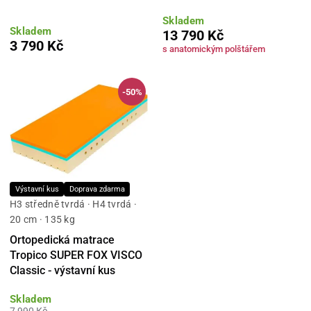
Skladem
Skladem
13 790 Kč
3 790 Kč
s anatomickým polštářem
-50%
Výstavní kus
Doprava zdarma
H3 středně tvrdá · H4 tvrdá ·
20 cm · 135 kg
Ortopedická matrace
Tropico SUPER FOX VISCO
Classic - výstavní kus
Skladem
7 990 Kč