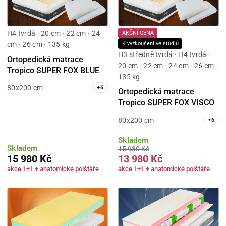
H4 tvrdá · 20 cm · 22 cm · 24
AKČNÍ CENA
cm · 26 cm · 135 kg
K vyzkoušení ve studiu
H3 středně tvrdá · H4 tvrdá ·
Ortopedická matrace
20 cm · 22 cm · 24 cm · 26 cm ·
Tropico SUPER FOX BLUE
135 kg
80x200 cm
+
6
Ortopedická matrace
Tropico SUPER FOX VISCO
80x200 cm
+
6
Skladem
Skladem
15 980 Kč
15 980 Kč
13 980 Kč
akce 1+1 + anatomické polštáře
akce 1+1 + anatomické polštáře