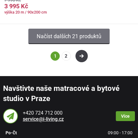
3 995 Kč
výška 20 m / 90x200 cm
Načíst dalších 21 produktů
1
2
Navštivte naše matracové a bytové
studio v Praze
+420 724 712 000
Více
service@i-living.cz
Po-Čt
09:00 - 17:00