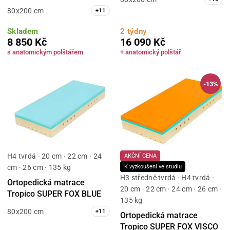
80x200 cm
+
11
Skladem
2 týdny
8 850 Kč
16 090 Kč
s anatomickým polštářem
+ anatomický polštář
-13%
H4 tvrdá · 20 cm · 22 cm · 24
AKČNÍ CENA
cm · 26 cm · 135 kg
K vyzkoušení ve studiu
H3 středně tvrdá · H4 tvrdá ·
Ortopedická matrace
20 cm · 22 cm · 24 cm · 26 cm ·
Tropico SUPER FOX BLUE
135 kg
80x200 cm
+
11
Ortopedická matrace
Tropico SUPER FOX VISCO