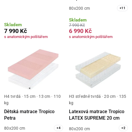
80x200 cm
+
11
Skladem
Skladem
7 990 Kč
7 990 Kč
6 990 Kč
s anatomickým polštářem
s anatomickým polštářem
H4 tvrdá · 15 cm · 13 cm · 110
H3 středně tvrdá · 20 cm · 135
kg
kg
Dětská matrace Tropico
Latexová matrace Tropico
Petra
LATEX SUPREME 20 cm
80x200 cm
+
4
+
2
80x200 cm