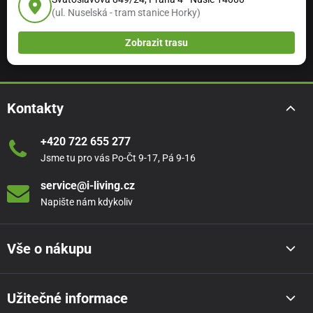
(ul. Nuselská - tram stanice Horky)
Zobrazit trasu
Kontakty
+420 722 655 277
Jsme tu pro vás Po-Čt 9-17, Pá 9-16
service@i-living.cz
Napište nám kdykoliv
Vše o nákupu
Užitečné informace