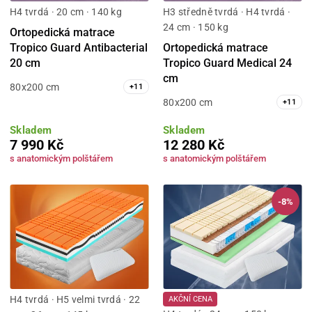
H4 tvrdá · 20 cm · 140 kg
H3 středně tvrdá · H4 tvrdá ·
24 cm · 150 kg
Ortopedická matrace
Tropico Guard Antibacterial
Ortopedická matrace
20 cm
Tropico Guard Medical 24
cm
80x200 cm
+
11
80x200 cm
+
11
Skladem
Skladem
7 990 Kč
12 280 Kč
s anatomickým polštářem
s anatomickým polštářem
-8%
H4 tvrdá · H5 velmi tvrdá · 22
AKČNÍ CENA