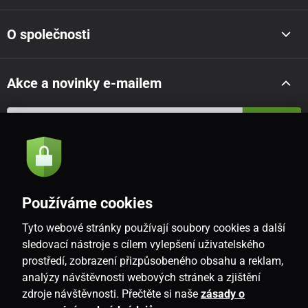
O společnosti
Akce a novinky e-mailem
Odeslat
Souhlasím se
zásadami zpracování osobních údajů
Používáme cookies
Tyto webové stránky používají soubory cookies a další
CZ
sledovací nástroje s cílem vylepšení uživatelského
prostředí, zobrazení přizpůsobeného obsahu a reklam,
analýzy návštěvnosti webových stránek a zjištění
zdroje návštěvnosti. Přečtěte si naše
zásady o