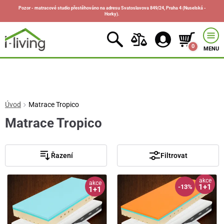
Pozor - matracové studio přestěhováno na adresu Svatoslavova 849/24, Praha 4 (Nuselská -
Horky).
0
MENU
Úvod
Matrace Tropico
Matrace Tropico
Řazení
Filtrovat
akce
akce
1+1
-13%
1+1