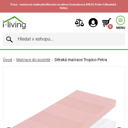
Pozor - matracové studio přestěhováno na adresu Svatoslavova 849/24, Praha 4 (Nuselská -
Horky).
0
MENU
Úvod
Matrace do postele
Dětská matrace Tropico Petra