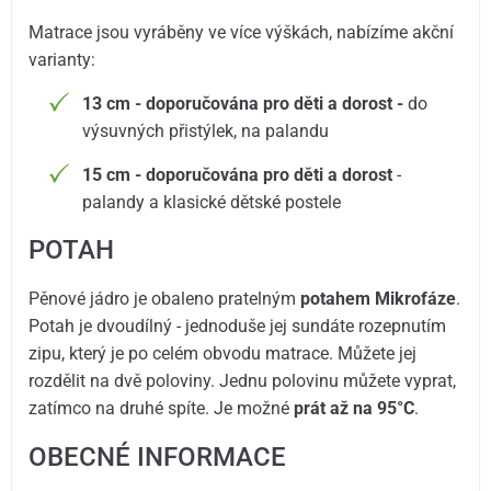
Matrace jsou vyráběny ve více výškách, nabízíme akční
varianty:
13 cm - doporučována pro děti a dorost -
do
výsuvných přistýlek, na palandu
15 cm - doporučována pro děti a dorost
-
palandy a klasické dětské postele
POTAH
Pěnové jádro je obaleno pratelným
potahem Mikrofáze
.
Potah je dvoudílný - jednoduše jej sundáte rozepnutím
zipu, který je po celém obvodu matrace. Můžete jej
rozdělit na dvě poloviny. Jednu polovinu můžete vyprat,
zatímco na druhé spíte. Je možné
prát až na 95°C
.
OBECNÉ INFORMACE