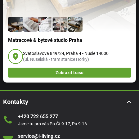
Matracové & bytové studio Praha
Svatoslavova 849/24, Praha 4 - Nusle 14000
(ul. Nuselská - tram stanice Horky)
Zobrazit trasu
Kontakty
+420 722 655 277
Jsme tu pro vás Po-Čt 9-17, Pá 9-16
service@i-living.cz