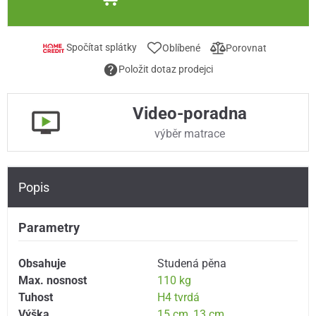
Spočítat splátky
Oblíbené
Porovnat
Položit dotaz prodejci
Video-poradna
výběr matrace
Popis
Parametry
Obsahuje
Studená pěna
Max. nosnost
110 kg
Tuhost
H4 tvrdá
Výška
15 cm
,
13 cm